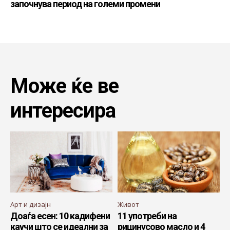
започнува период на големи промени
Може ќе ве
интересира
Арт и дизајн
Живот
Доаѓа есен: 10 кадифени
11 употреби на
каучи што се идеални за
рицинусово масло и 4