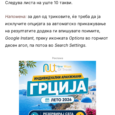
Следува листа на уште 10 такви.
Напомена:
за дел од триковите, ќе треба да ја
исклучите опцијата за автоматско прикажување
на резултатите додека ги впишувате поимите,
Google Instant,
преку иконката
Options
во горниот
десен агол, па потоа во
Search Settings
.
Реклама