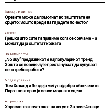
Здравје и фитнес
Оревите може да помогнат во заштитата на
срцето: Зошто вреди да ги јадете почесто?
Совети
Грешки што сите ги правиме кога се сончаме – а
можат да ја оштетат кожата
Занимливости
„No Buy“ предизвикот е најпопуларниот тренд:
Зошто сè повеќе луѓе престануваат да купуваат
непотребни работи?
Мода и убавина
Том Холанд и Зендеја меѓу најдобро облечените:
Парот повторно ја освои модната сцена
Астрологија
Хороскоп за почетокот на август: За овие 4 знаци