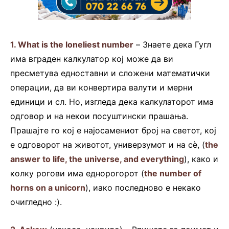
1.
What is the loneliest number
– Знаете дека Гугл
има вграден калкулатор кој може да ви
пресметува едноставни и сложени математички
операции, да ви конвертира валути и мерни
единици и сл. Но, изгледа дека калкулаторот има
одговор и на некои посуштински прашања.
Прашајте го кој е најосамениот број на светот, кој
е одговорот на животот, универзумот и на сè, (
the
answer to life, the universe, and everything
), како и
колку рогови има еднорогорот (
the number of
horns on a unicorn
), иако последново е некако
очигледно :).