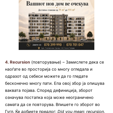
4.
Recursion
(повторување) – Замислете дека се
наоѓате во просторија со многу огледала и
одразот од себеси можете да го гледате
бесконечно многу пати. Епа овој збор ја опишува
ваквата појава. Според дефиниција, зборот
означува постапка која може неограничено
самата да се повторува. Впишете го зборот во
Гугл. Ќе добиете предлог:
Did you mean: recursion
.