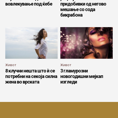
вовлекување под ќебе
придобивки од негово
мешање со сода
бикрабона
Живот
Живот
8 клучни нешта што ѝ се
3 гламурозни
потребни на секоја силна
новогодишни мејкап
жена во врската
изгледи