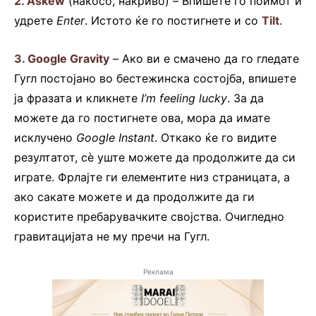
2.
Askew
(накосо, накриво) – Впишете го поимот и
удрете
Enter
. Истото ќе го постигнете и со
Tilt
.
3.
Google Gravity
– Ако ви е смачено да го гледате
Гугл постојано во бестежинска состојба, впишете
ја фразата и кликнете
I’m feeling lucky
. За да
можете да го постигнете ова, мора да имате
исклучено
Google Instant
. Откако ќе го видите
резултатот, сè уште можете да продолжите да си
играте. Фрлајте ги елементите низ страницата, а
ако сакате можете и да продолжите да ги
користите пребарувачките својства. Очигледно
гравитацијата не му пречи на Гугл.
Реклама