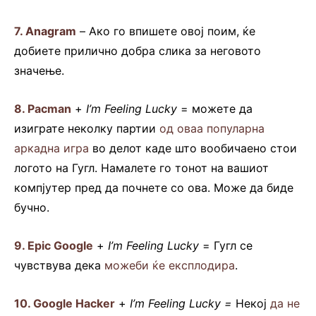
7.
Anagram
– Ако го впишете овој поим, ќе
добиете прилично добра слика за неговото
значење.
8. Pacman
+
I’m Feeling Lucky
= можете да
изиграте неколку партии
од оваа популарна
аркадна игра
во делот каде што вообичаено стои
логото на Гугл. Намалете го тонот на вашиот
компјутер пред да почнете со ова. Може да биде
бучно.
9. Epic Google
+
I’m Feeling Lucky
= Гугл се
чувствува дека
можеби ќе експлодира
.
10. Google Hacker
+
I’m Feeling Lucky =
Некој
да не