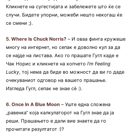
Кликнете на сугестијата и забележете што ќе се
случи. Бидете упорни, можеби нешто некогаш ќе
се смени ;).
5.
Where Is Chuck Norris?
– И оваа финта кружеше
многу на интернет, но сепак е доволно кул за да
се најде на листава. Ако го прашате Гугл каде е
Чак Норис и кликнете на копчето
I’m Feeling
Lucky
, тој нема да биде во можност да ви го даде
очекуваниот одговор на вашето прашање.
Изгледа Гугл, сепак не знае сè :).
6.
Once In A Blue Moon
– Уште една сложена
„равенка“ која калкулаторот на Гугл знае да ја
реши. Прашањето е дали вие знаете да го
прочитате резултатот :)?