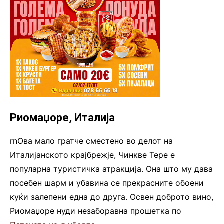
Риомаџоре, Италија
rnОва мало гратче сместено во делот на
Италијанското крајбрежје, Чинкве Тере е
популарна туристичка атракција. Она што му дава
посебен шарм и убавина се прекрасните обоени
куќи залепени еднa до другa. Освен доброто вино,
Риомаџоре нуди незаборавна прошетка по