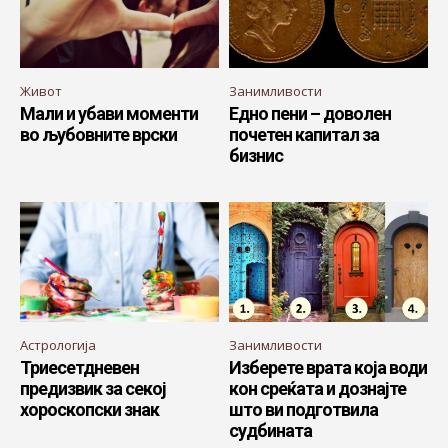
Живот
Занимливости
Мали и убави моменти
Едно пени – доволен
во љубовните врски
почетен капитал за
бизнис
Астрологија
Занимливости
Триесетдневен
Изберете врата која води
предизвик за секој
кон среќата и дознајте
хороскопски знак
што ви подготвила
судбината