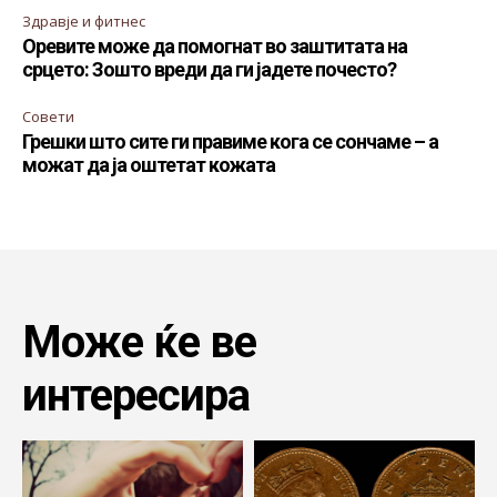
Здравје и фитнес
Оревите може да помогнат во заштитата на
срцето: Зошто вреди да ги јадете почесто?
Совети
Грешки што сите ги правиме кога се сончаме – а
можат да ја оштетат кожата
Може ќе ве
интересира