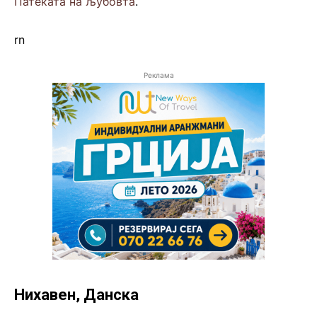
Патеката на љубовта
.
rn
Реклама
Нихавен, Данска