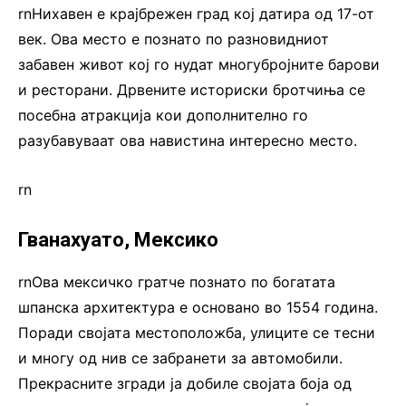
rnНихавен е крајбрежен град кој датира од 17-от
век. Ова место е познато по разновидниот
забавен живот кој го нудат многубројните барови
и ресторани. Дрвените историски бротчиња се
посебна атракција кои дополнително го
разубавуваат ова навистина интересно место.
rn
Гванахуато, Мексико
rnОва мексичко гратче познато по богатата
шпанска архитектура е основано во 1554 година.
Поради својата местоположба, улиците се тесни
и многу од нив се забранети за автомобили.
Прекрасните згради ја добиле својата боја од