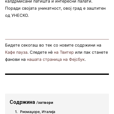
калдрмисани патишта и интересни палати.
Поради својата уникатност, овој град е заштитен
од УНЕСКО.
Бидете секогаш во тек со новите содржини на
Кафе пауза
. Следете нè
на Твитер
или пак станете
фанови на
нашата страница на Фејсбук
.
Содржина
/затвори
Риомаџоре, Италија