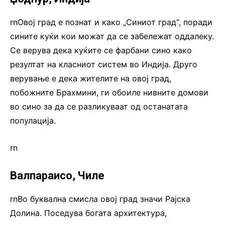
rnОвој град е познат и како „Синиот град“, поради
сините куќи кои можат да се забележат оддалеку.
Се верува дека куќите се фарбани сино како
резултат на класниот систем во Индија. Друго
верување е дека жителите на овој град,
побожните Брахмини, ги обоиле нивните домови
во сино за да се разликуваат од останатата
популација.
rn
Валпараисо, Чиле
rnВо буквална смисла овој град значи Рајска
Долина. Поседува богата архитектура,