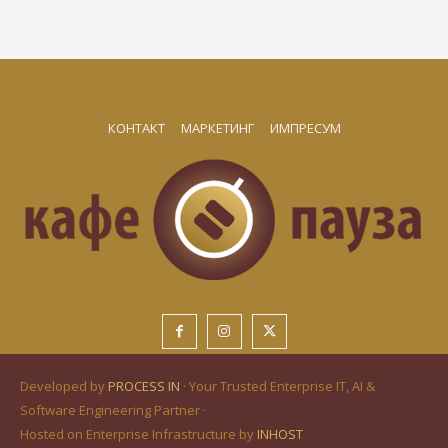
КОНТАКТ
МАРКЕТИНГ
ИМПРЕСУМ
Developed by
PROCESS IN
· Your Trusted Enterprise IT, AI &
Software Engineering Partner ·
Hosted on Enterprise Infrastructure by
INHOST