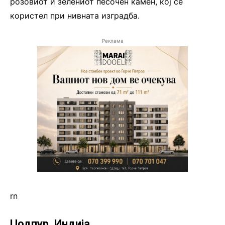
розовиот и зелениот песочен камен, кој се
користел при нивната изградба.
Реклама
rn
Џодпур, Индија