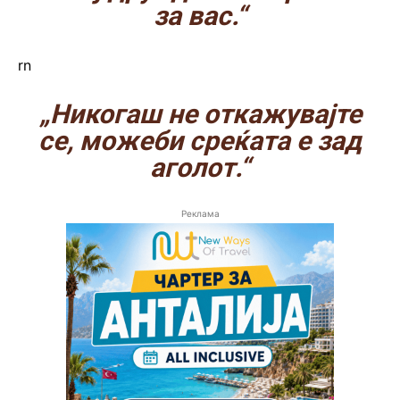
за вас.“
rn
„Никогаш не откажувајте
се, можеби среќата е зад
аголот.“
Реклама