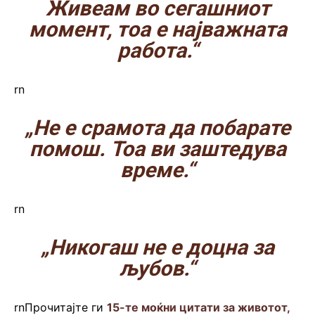
Живеам во сегашниот
момент, тоа е најважната
работа.“
rn
„Не е срамота да побарате
помош. Тоа ви заштедува
време.“
rn
„Никогаш не е доцна за
љубов.“
rnПрочитајте ги
15-те моќни цитати за животот,