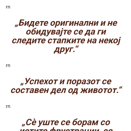
rn
„Бидете оригинални и не
обидувајте се да ги
следите стапките на некој
друг.“
rn
„Успехот и поразот се
составен дел од животот.“
rn
„Сè уште се борам со
истите фрустрации, со