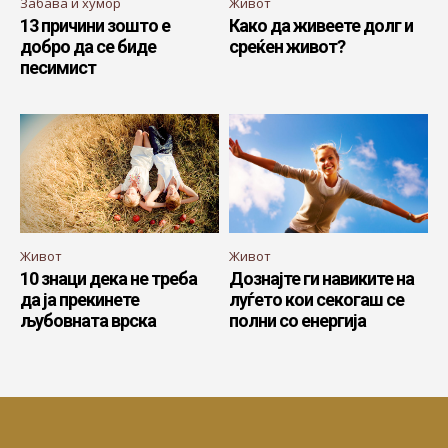
Забава и хумор
Живот
13 причини зошто е
Како да живеете долг и
добро да се биде
среќен живот?
песимист
Живот
Живот
10 знаци дека не треба
Дознајте ги навиките на
да ја прекинете
луѓето кои секогаш се
љубовната врска
полни со енергија