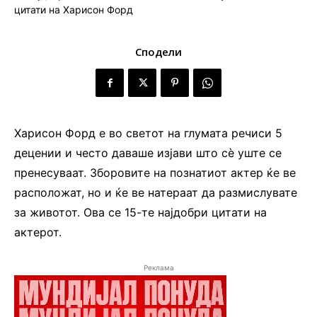
Сподели
Харисон Форд е во светот на глумата речиси 5
децении и често даваше изјави што сè уште се
пренесуваат. Зборовите на познатиот актер ќе ве
расположат, но и ќе ве натераат да размислувате
за животот. Ова се 15-те најдобри цитати на
актерот.
Реклама