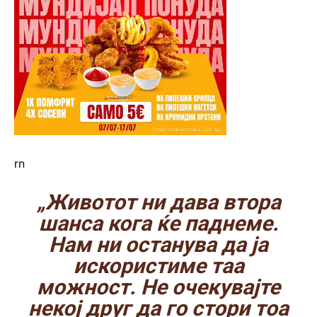
rn
„Животот ни дава втора
шанса кога ќе паднеме.
Нам ни останува да ја
искористиме таа
можност. Не очекувајте
некој друг да го стори тоа