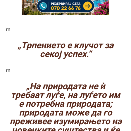
rn
„Трпението е клучот за
секој успех.“
rn
„На природата не ѝ
требаат луѓе, на луѓето им
е потребна природата;
природата може да го
преживее изумирањето на
човечките суштества и ќе