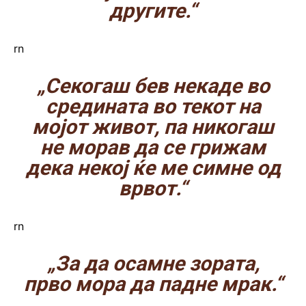
другите.“
rn
„Секогаш бев некаде во
средината во текот на
мојот живот, па никогаш
не морав да се грижам
дека некој ќе ме симне од
врвот.“
rn
„За да осамне зората,
прво мора да падне мрак.“