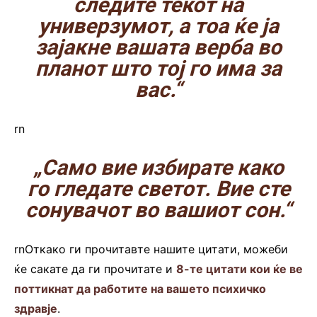
следите текот на
универзумот, а тоа ќе ја
зајакне вашата верба во
планот што тој го има за
вас.“
rn
„Само вие избирате како
го гледате светот. Вие сте
сонувачот во вашиот сон.“
rnОткако ги прочитавте нашите цитати, можеби
ќе сакате да ги прочитате и
8-те цитати кои ќе ве
поттикнат да работите на вашето психичко
здравје
.