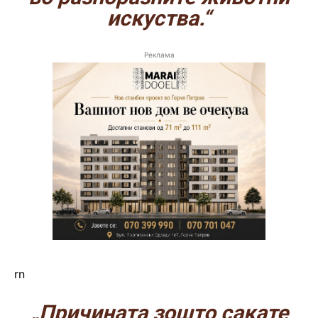
искуства.“
Реклама
rn
„Причината зошто сакате