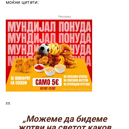
моќни цитати:
Реклама
rn
„Можеме да бидеме
жртви на светот каков