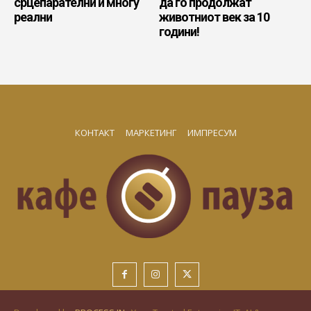
срцепарателни и многу
да го продолжат
реални
животниот век за 10
години!
КОНТАКТ
МАРКЕТИНГ
ИМПРЕСУМ