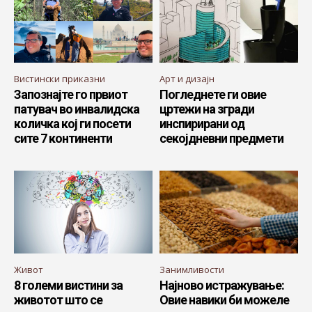
Вистински приказни
Арт и дизајн
Запознајте го првиот
Погледнете ги овие
патувач во инвалидска
цртежи на згради
количка кој ги посети
инспирирани од
сите 7 континенти
секојдневни предмети
Живот
Занимливости
8 големи вистини за
Најново истражување:
животот што се
Овие навики би можеле