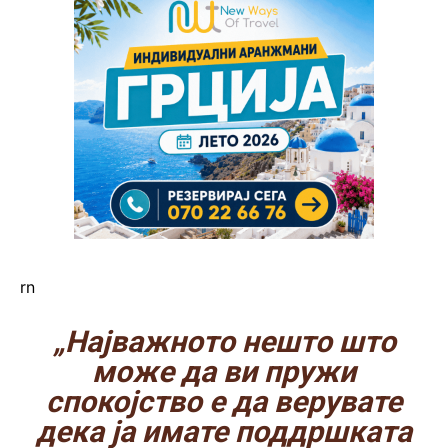
rn
„Најважното нешто што
може да ви пружи
спокојство е да верувате
дека ја имате поддршката