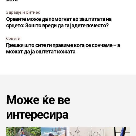
Здравје и фитнес
Оревите може да помогнат во заштитата на
срцето: Зошто вреди да ги јадете почесто?
Совети
Грешки што сите ги правиме кога се сончаме – а
можат да ја оштетат кожата
Може ќе ве
интересира