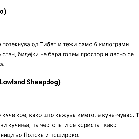
o)
 потекнува од Тибет и тежи само 6 килограми.
 стан, бидејќи не бара голем простор и лесно се
а.
 Lowland Sheepdog)
 куче кое, како што кажува името, е куче-чувар. 
ни кучиња, па честопати се користат како
ници во Полска и пошироко.