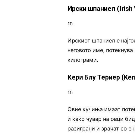
Ирски шпаниел (Irish 
rn
Ирскиот шпаниел е најго
неговото име, потекнува
килограми.
Кери Блу Териер (Kerr
rn
Овие кучиња имаат поте
и како чувар на овци би
разиграни и зрачат со ен