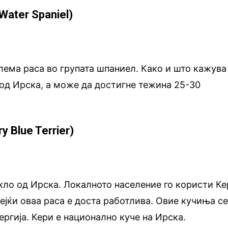
Water Spaniel)
лема раса во групата шпаниел. Како и што кажува
 од Ирска, а може да достигне тежина 25-30
y Blue Terrier)
кло од Ирска. Локалното население го користи Ке
дејќи оваа раса е доста работлива. Овие кучиња с
ергија. Кери е национално куче на Ирска.