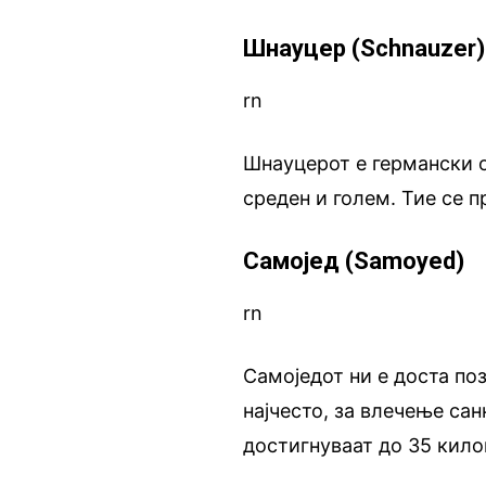
Шнауцер (Schnauzer)
rn
Шнауцерот е германски о
среден и голем. Тие се 
Самојед (Samoyed)
rn
Самоједот ни е доста поз
најчесто, за влечење сан
достигнуваат до 35 кило