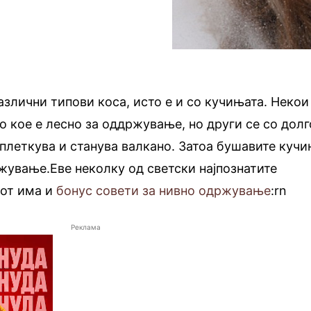
азлични типови коса, исто е и со кучињата. Некои
о кое е лесно за оддржување, но други се со долг
аплеткува и станува валкано. Затоа бушавите куч
жување.Еве неколку од светски најпознатите
јот има и
бонус совети за нивно одржување
:rn
Реклама