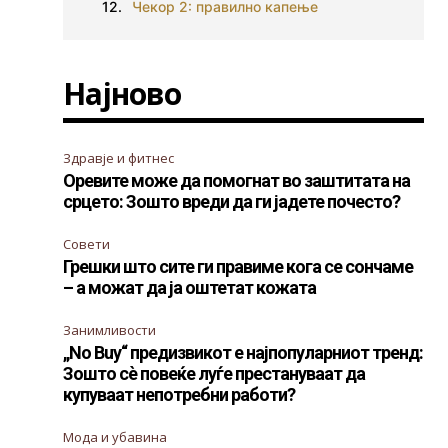
Чекор 2: правилно капење
Најново
Здравје и фитнес
Оревите може да помогнат во заштитата на
срцето: Зошто вреди да ги јадете почесто?
Совети
Грешки што сите ги правиме кога се сончаме
– а можат да ја оштетат кожата
Занимливости
„No Buy“ предизвикот е најпопуларниот тренд:
Зошто сè повеќе луѓе престануваат да
купуваат непотребни работи?
Мода и убавина