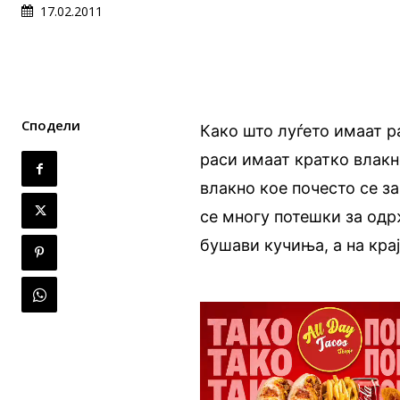
17.02.2011
Сподели
Како што луѓето имаат р
раси имаат кратко влакн
влакно кое почесто се з
се многу потешки за одр
бушави кучиња, а на кра