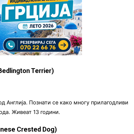
dlington Terrier)
од Англија. Познати се како многу прилагодливи
да. Живеат 13 години.
inese Crested Dog)