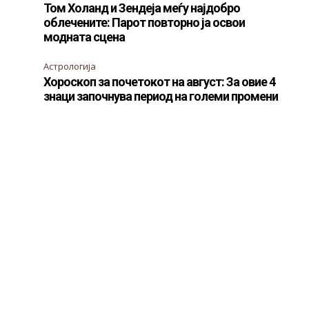
Том Холанд и Зендеја меѓу најдобро
облечените: Парот повторно ја освои
модната сцена
Астрологија
Хороскоп за почетокот на август: За овие 4
знаци започнува период на големи промени