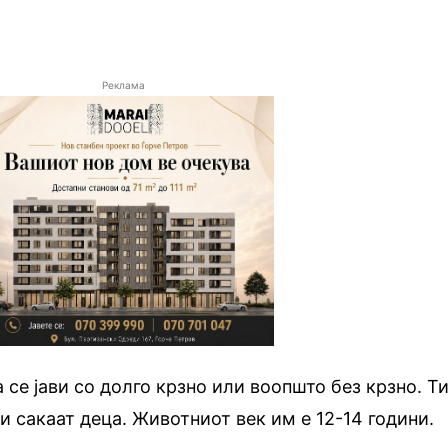
Реклама
 се јави со долго крзно или воопшто без крзно. Т
и сакаат деца. Животниот век им е 12-14 години.