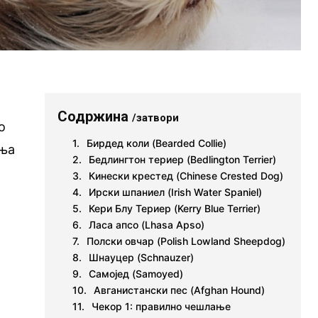
Содржина
/затвори
о
Бирдед коли (Bearded Collie)
иња
Бедлингтон териер (Bedlington Terrier)
Кинески крестед (Chinese Crested Dog)
Ирски шпаниел (Irish Water Spaniel)
Кери Блу Териер (Kerry Blue Terrier)
Ласа апсо (Lhasa Apso)
Полски овчар (Polish Lowland Sheepdog)
Шнауцер (Schnauzer)
Самојед (Samoyed)
Авганистански пес (Afghan Hound)
Чекор 1: правилно чешлање