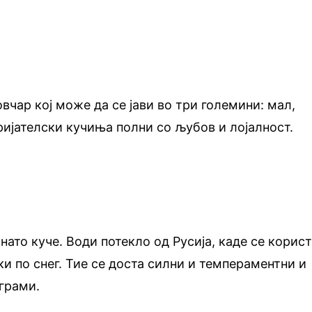
вчар кој може да се јави во три големини: мал,
пријателски кучиња полни со љубов и лојалност.
нато куче. Води потекло од Русија, каде се корист
ки по снег. Тие се доста силни и темпераментни и
грами.