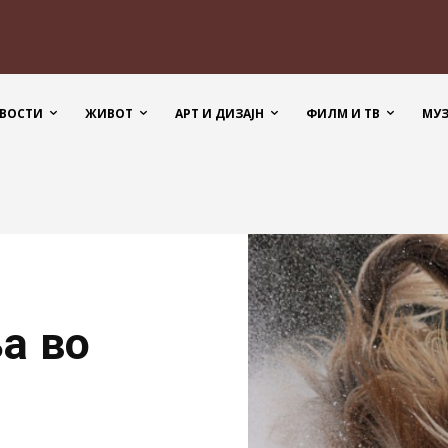
ВОСТИ
ЖИВОТ
АРТ И ДИЗАЈН
ФИЛМ И ТВ
МУ
а во