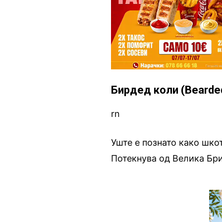
Бирдед коли (Bearded
rn
Уште е познато како шкот
Потекнува од Велика Бри