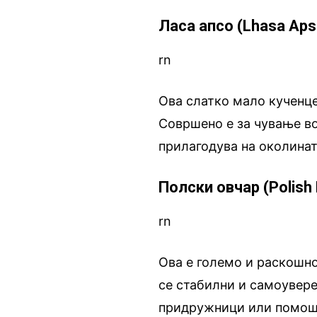
Ласа апсо (Lhasa Aps
rn
Ова слатко мало кученце
Совршено е за чување во
прилагодува на околинат
Полски овчар (Polish
rn
Ова е големо и раскошно
се стабилни и самоувере
придружници или помош