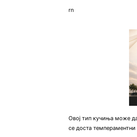
rn
Овој тип кучиња може да
се доста темпераментни 