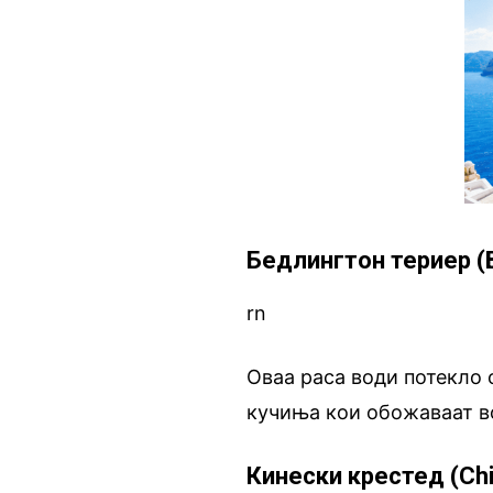
Бедлингтон териер (Be
rn
Оваа раса води потекло 
кучиња кои обожаваат во
Кинески крестед (Ch