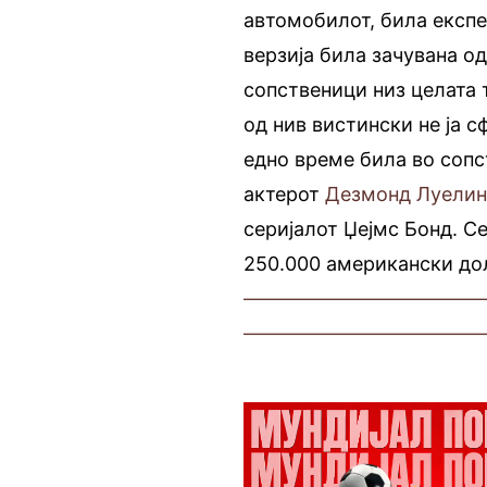
автомобилот, била експе
верзија била зачувана о
сопственици низ целата т
од нив вистински не ја 
едно време била во сопс
актерот
Дезмонд Луели
серијалот Џејмс Бонд. Се
250.000 американски дол
————————————
————————————