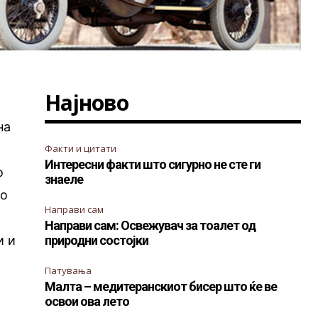
Најново
на
Факти и цитати
Интересни факти што сигурно не сте ги
о
знаеле
то
Направи сам
Направи сам: Освежувач за тоалет од
и и
природни состојки
Патувања
Малта – медитеранскиот бисер што ќе ве
освои ова лето