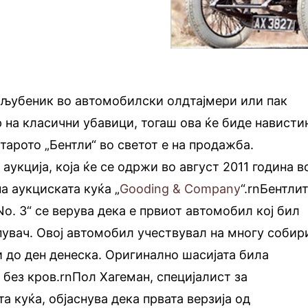
вљубеник во автомобилски олдтајмери или пак
на класични убавици, тогаш ова ќе биде нависти
старото „Бентли“ во светот е на продажба.
аукција, која ќе се одржи во август 2011 година в
а аукциската куќа „
Gooding & Company
“.rnБентли
 No. 3“ се верува дека е првиот автомобил кој бил
пувач. Овој автомобил учествувал на многу собир
 до ден денеска. Оригинално шасијата била
без кров.rnПол Хагеман, специјалист за
а куќа, објаснува дека првата верзија од