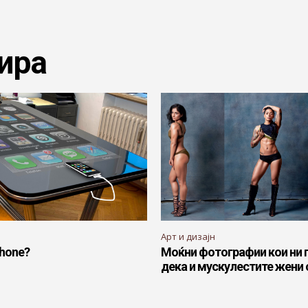
ира
Арт и дизајн
hone?
Моќни фотографии кои ни 
дека и мускулестите жени 