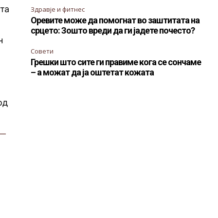
ата
Здравје и фитнес
Оревите може да помогнат во заштитата на
срцето: Зошто вреди да ги јадете почесто?
н
Совети
Грешки што сите ги правиме кога се сончаме
– а можат да ја оштетат кожата
од
—