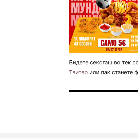
Бидете секогаш во тек с
Твитер
или пак станете 