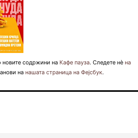
о новите содржини на
Кафе пауза
. Следете нè
на
фанови на
нашата страница на Фејсбук
.