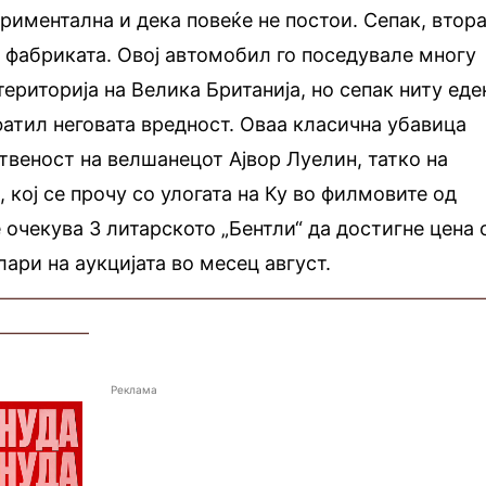
риментална и дека повеќе не постои. Сепак, втор
д фабриката. Овој автомобил го поседувале многу
ериторија на Велика Британија, но сепак ниту еде
сфатил неговата вредност. Оваа класична убавица
твеност на велшанецот Ајвор Луелин, татко на
н
, кој се прочу со улогата на Ку во филмовите од
 очекува 3 литарското „Бентли“ да достигне цена 
ари на аукцијата во месец август.
—————————————————————————
—————
Реклама