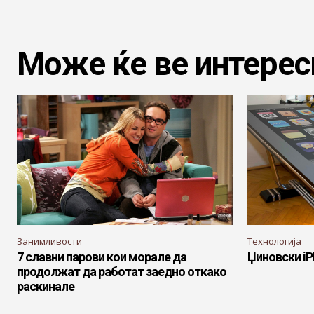
Може ќе ве интерес
Занимливости
Технологија
7 славни парови кои морале да
Џиновски iP
продолжат да работат заедно откако
раскинале