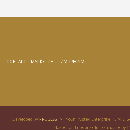
КОНТАКТ
МАРКЕТИНГ
ИМПРЕСУМ
Developed by
PROCESS IN
· Your Trusted Enterprise IT, AI & 
Hosted on Enterprise Infrastructure by
I