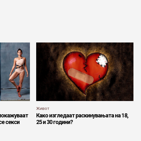
Живот
покажуваат
Како изгледаат раскинувањата на 18,
се секси
25 и 30 години?