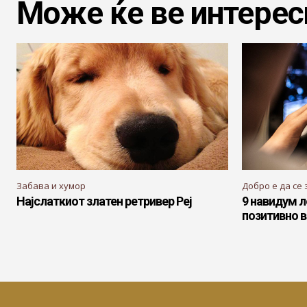
Може ќе ве интерес
Забава и хумор
Добро е да се 
Најслаткиот златен ретривер Реј
9 навидум л
позитивно в