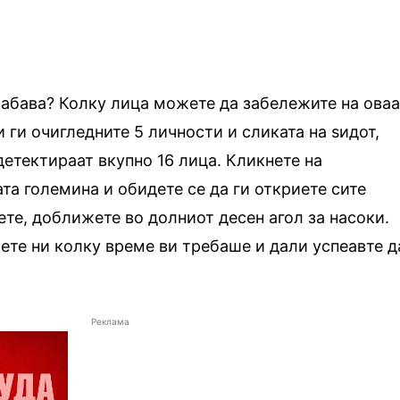
забава? Колку лица можете да забележите на ова
 ги очигледните 5 личности и сликата на ѕидот,
етектираат вкупно 16 лица. Кликнете на
ата големина и обидете се да ги откриете сите
ете, доближете во долниот десен агол за насоки.
ете ни колку време ви требаше и дали успеавте д
Реклама