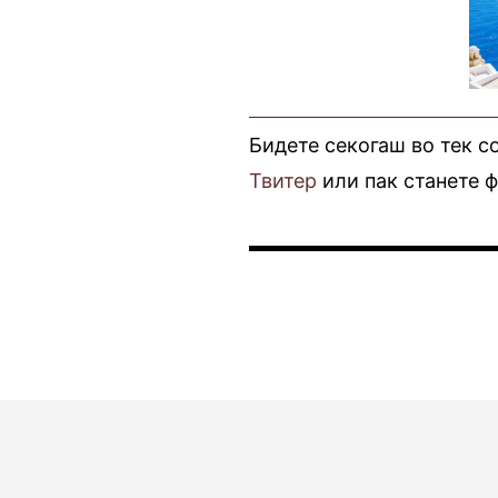
Бидете секогаш во тек с
Твитер
или пак станете 