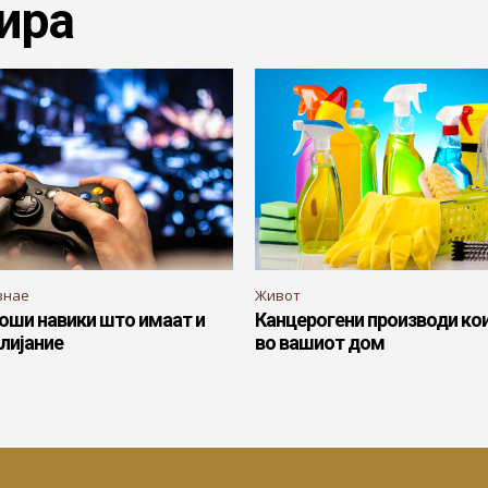
ира
знае
Живот
оши навики што имаат и
Канцерогени производи кои
лијание
во вашиот дом