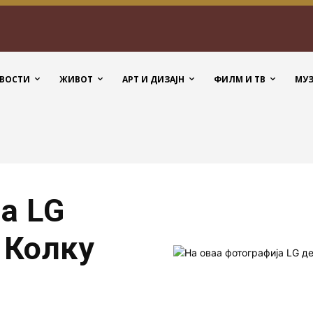
ВОСТИ
ЖИВОТ
АРТ И ДИЗАЈН
ФИЛМ И ТВ
МУ
а LG
 Колку