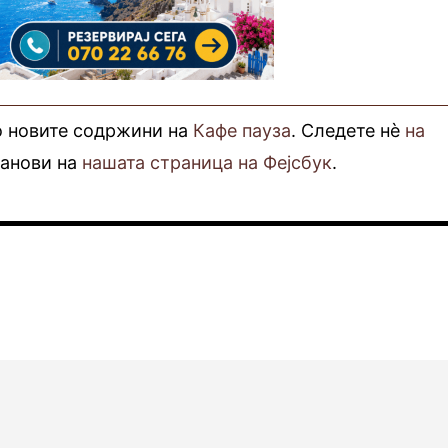
о новите содржини на
Кафе пауза
. Следете нè
на
фанови на
нашата страница на Фејсбук
.