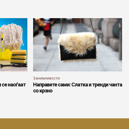
Занимливости
 се наоѓаат
Направете сами: Слатка и тренди чанта
со крзно