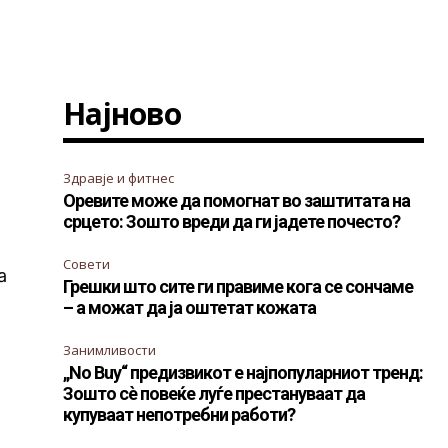
Најново
а
Здравје и фитнес
Оревите може да помогнат во заштитата на
срцето: Зошто вреди да ги јадете почесто?
Совети
а
Грешки што сите ги правиме кога се сончаме
– а можат да ја оштетат кожата
Занимливости
„No Buy“ предизвикот е најпопуларниот тренд:
Зошто сè повеќе луѓе престануваат да
купуваат непотребни работи?