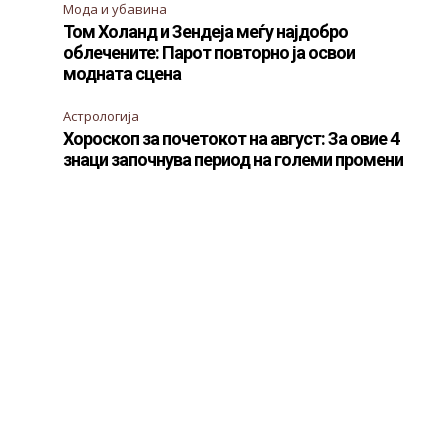
Мода и убавина
Том Холанд и Зендеја меѓу најдобро
облечените: Парот повторно ја освои
модната сцена
Астрологија
Хороскоп за почетокот на август: За овие 4
знаци започнува период на големи промени