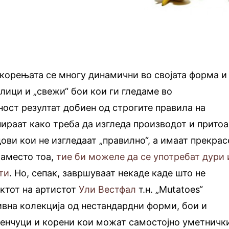
 корењата се многу динамични во својата форма и
блици и „свежи“ бои кои ги гледаме во
ост резултат добиен од строгите правила на
ираат како треба да изгледа производот и притоа
ови кои не изгледаат „правилно“, а имаат прекрас
Наместо тоа,
тие би можеле да се употребат дури 
ти
. Но, сепак, завршуваат некаде каде што не
ктот на артистот
Ули Вестфал
т.н. „Mutatoes“
вна колекција од нестандардни форми, бои и
ленчуци и корени кои можат самостојно уметничк