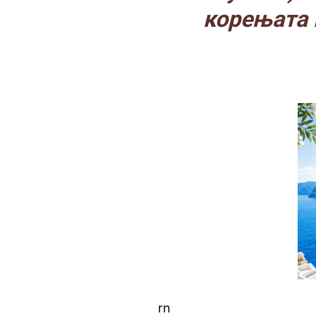
корењата 
rn