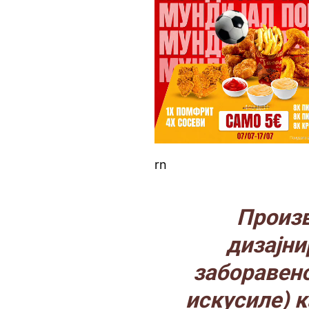
rn
Произв
дизајни
заборавено
искусиле) к