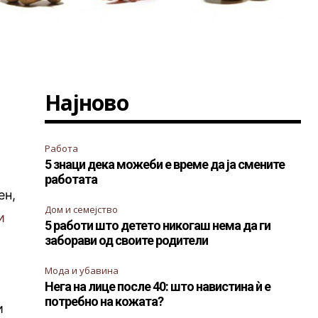
Најново
Работа
5 знаци дека можеби е време да ја смените
работата
ен,
Дом и семејство
и
5 работи што детето никогаш нема да ги
заборави од своите родители
Мода и убавина
Нега на лице после 40: што навистина ѝ е
потребно на кожата?
и