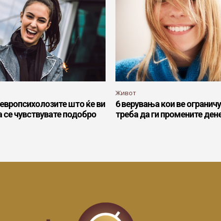
Живот
 невропсихолозите што ќе ви
6 верувања кои ве ограничу
 се чувствувате подобро
треба да ги промените ден