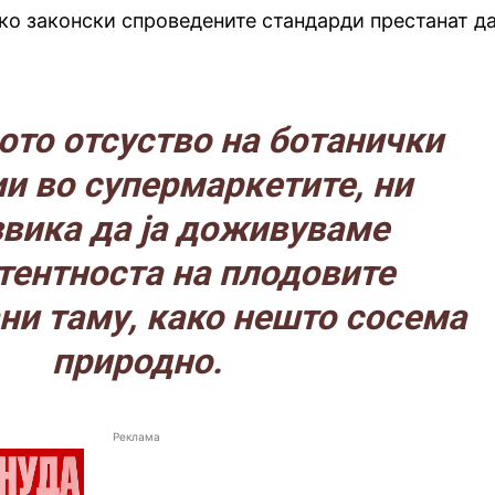
ако законски спроведените стандарди престанат д
то отсуство на ботанички
и во супермаркетите, ни
вика да ја доживуваме
тентноста на плодовите
ни таму, како нешто сосема
природно.
Реклама