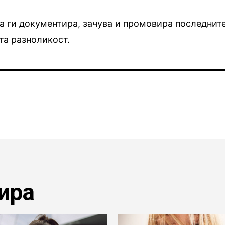
да ги документира, зачува и промовира последнит
та разноликост.
ира