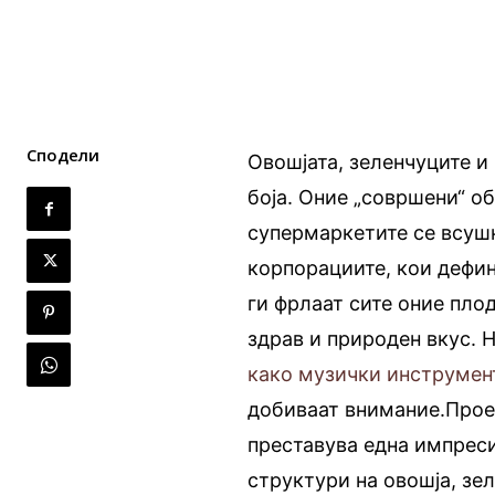
Сподели
Овошјата, зеленчуците и
боја. Оние „совршени“ о
супермаркетите се всушн
корпорациите, кои дефин
ги фрлаат сите оние плод
здрав и природен вкус. 
како музички инструмен
добиваат внимание.Прое
преставува една импреси
структури на овошја, зе