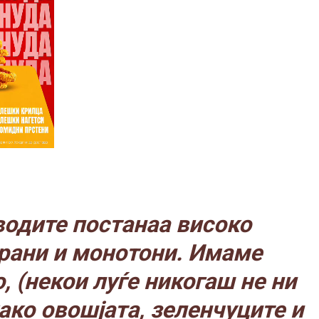
одите постанаа високо
рани и монотони. Имаме
, (некои луѓе никогаш не ни
ако овошјата, зеленчуците и