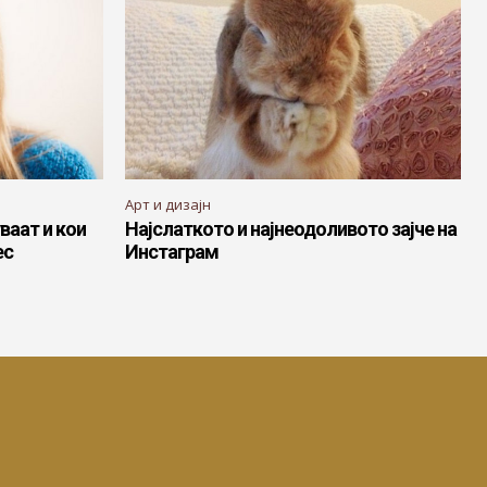
Арт и дизајн
ваат и кои
Најслаткото и најнеодоливото зајче на
ес
Инстаграм