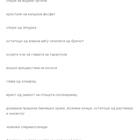
спори на водено лутиче
кристали на калциум фосфат
спори од печурка
остатоци од влакна меѓу сечилата од бричот
осумте очи на главата на тарантула
вошка прицврстена на косата
глава од комарец
врвот од јазикот на птицата сколовранец
домашна прашина (мачешко крзно, волнени конци, остатоци од растенија
и инсекти)
човечки сперматозоиди