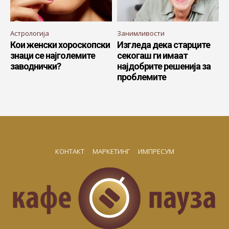
Астрологија
Занимливости
Кои женски хороскопски
Изгледа дека старците
знаци се најголемите
секогаш ги имаат
заводнички?
најдобрите решенија за
проблемите
КОНТАКТ
МАРКЕТИНГ
ИМПРЕСУМ