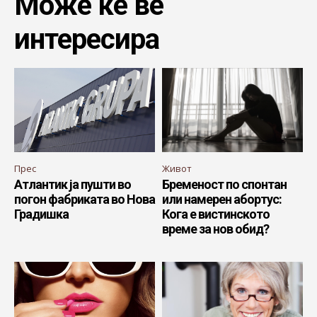
Може ќе ве
интересира
Прес
Живот
Атлантик ја пушти во
Бременост по спонтан
погон фабриката во Нова
или намерен абортус:
Градишка
Кога е вистинското
време за нов обид?