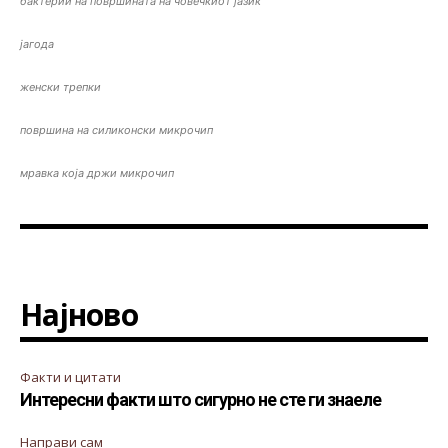
бактерии на површината на човечкиот јазик
јагода
женски трепки
површина на силиконски микрочип
мравка која држи микрочип
Најново
Факти и цитати
Интересни факти што сигурно не сте ги знаеле
Направи сам