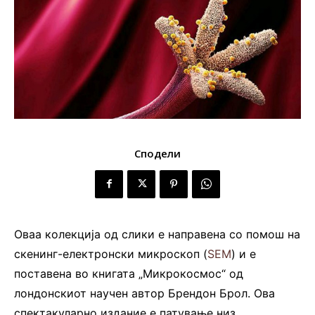
Сподели
Оваа колекција од слики е направена со помош на
скенинг-електронски микроскоп (
SEM
) и е
поставена во книгата „Микрокосмос“ од
лондонскиот научен автор Брендон Брол. Ова
спектакуларно издание е патување низ