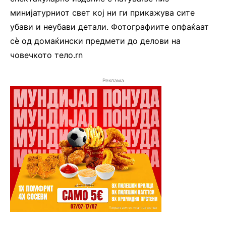
минијатурниот свет кој ни ги прикажува сите
убави и неубави детали. Фотографиите опфаќаат
сè од домаќински предмети до делови на
човечкото тело.rn
Реклама