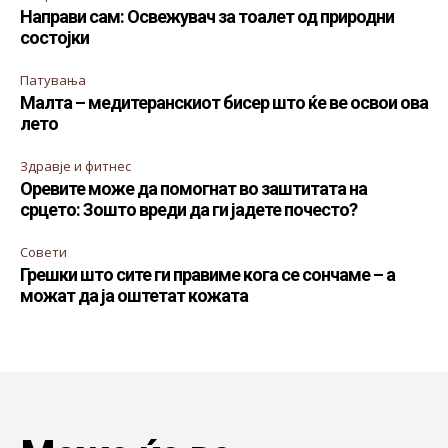
Направи сам: Освежувач за тоалет од природни
состојки
Патувања
Малта – медитеранскиот бисер што ќе ве освои ова
лето
Здравје и фитнес
Оревите може да помогнат во заштитата на
срцето: Зошто вреди да ги јадете почесто?
Совети
Грешки што сите ги правиме кога се сончаме – а
можат да ја оштетат кожата