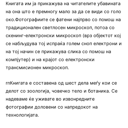
Книгата им ја прикажува на читателите убавината
на она што е премногу мало за да се види со голо
око.Фотографиите се фатени најпрво со помош на
традиционален светлосен микроскоп, потоа со
скенинг-електронски микроскоп (врз објектот кој
се набљудува тој испраќа голем сноп електрони и
на тој начин се прикажува слика со помош на
компјутер) и на крајот со електронски
трансмисионен микроскоп.
rnКнигата е составена од шест дела меѓу кои се
делот со зоологија, човечко тело и ботаника. Се
надеваме ќе уживате во извонредните
фотографии доловени со напредокот на
технологијата.