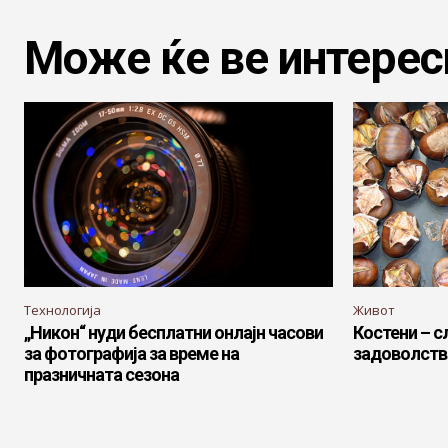
Може ќе ве интерес
Технологија
Живот
„Никон“ нуди бесплатни онлајн часови
Костени – с
за фотографија за време на
задоволств
празничната сезона