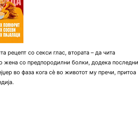
та рецепт со секси глас, втората – да чита
ко жена со предпородилни болки, додека последн
јџер во фаза кога сè во животот му пречи, притоа
едија.