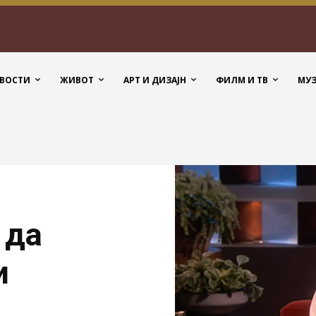
ВОСТИ
ЖИВОТ
АРТ И ДИЗАЈН
ФИЛМ И ТВ
МУ
 да
и