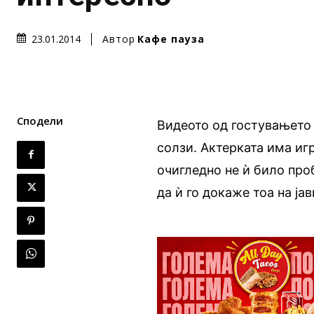
Автор
Кафе пауза
23.01.2014
Сподели
Видеото од гостувањето 
солзи. Актерката има иг
очигледно не ѝ било проб
да ѝ го докаже тоа на ја