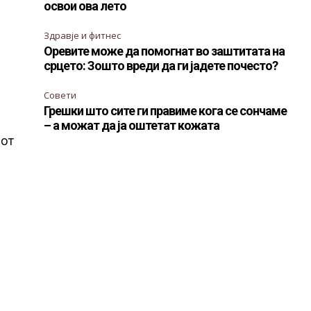
освои ова лето
Здравје и фитнес
Оревите може да помогнат во заштитата на
срцето: Зошто вреди да ги јадете почесто?
Совети
Грешки што сите ги правиме кога се сончаме
– а можат да ја оштетат кожата
иот