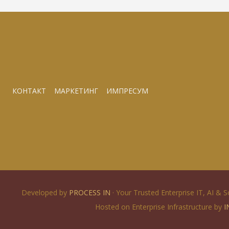
КОНТАКТ
МАРКЕТИНГ
ИМПРЕСУМ
Developed by
PROCESS IN
· Your Trusted Enterprise IT, AI & 
Hosted on Enterprise Infrastructure by
I