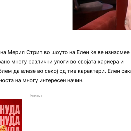
на Мерил Стрип во шоуто на Елен ќе ве изнасмее
рано многу различни улоги во својата кариера и
лем да влезе во секој од тие карактери. Елен сак
вноста на многу интересен начин.
Реклама