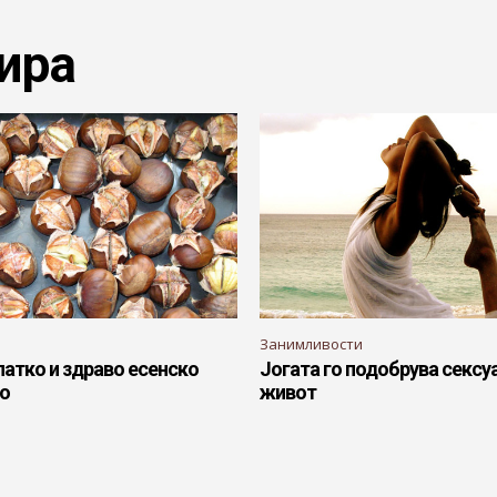
ира
Занимливости
латко и здраво есенско
Јогата го подобрува сексу
о
живот