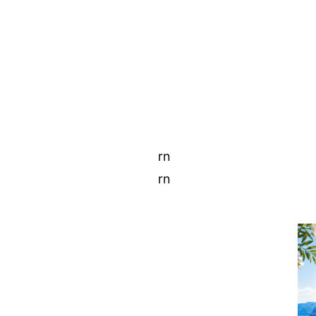
rn
rn