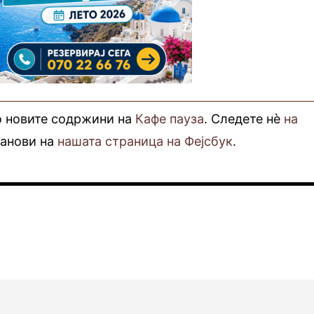
о новите содржини на
Кафе пауза
. Следете нè
на
фанови на
нашата страница на Фејсбук
.