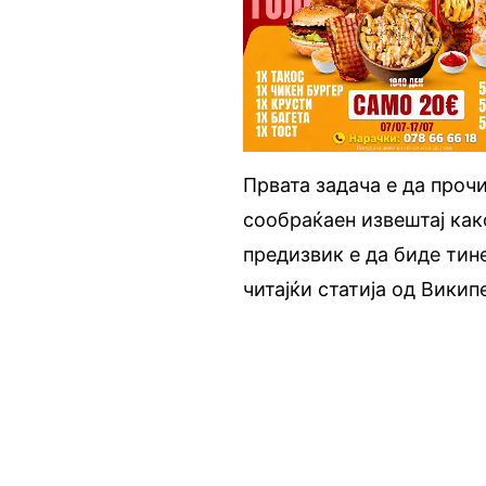
Првата задача е да прочи
сообраќаен извештај ка
предизвик е да биде тине
читајќи статија од Викип