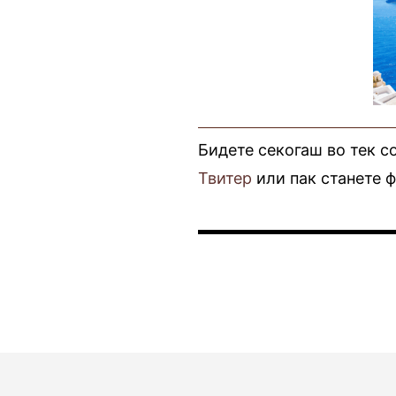
Бидете секогаш во тек с
Твитер
или пак станете 