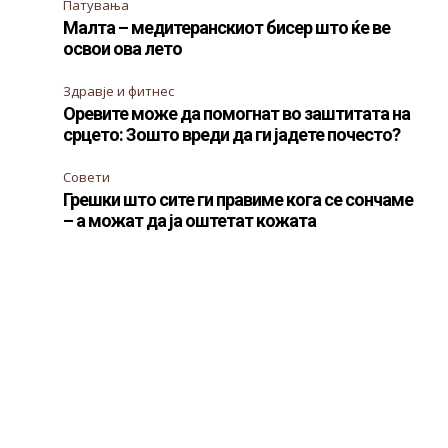
Патувања
Малта – медитеранскиот бисер што ќе ве
освои ова лето
Здравје и фитнес
Оревите може да помогнат во заштитата на
срцето: Зошто вреди да ги јадете почесто?
Совети
Грешки што сите ги правиме кога се сончаме
– а можат да ја оштетат кожата