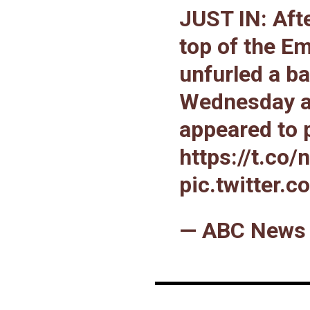
JUST IN: Aft
top of the Em
unfurled a ba
Wednesday af
appeared to p
https://t.co
pic.twitter
— ABC News