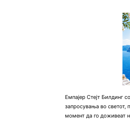
Емпајер Стејт Билдинг со
запросувања во светот, 
момент да го доживеат н