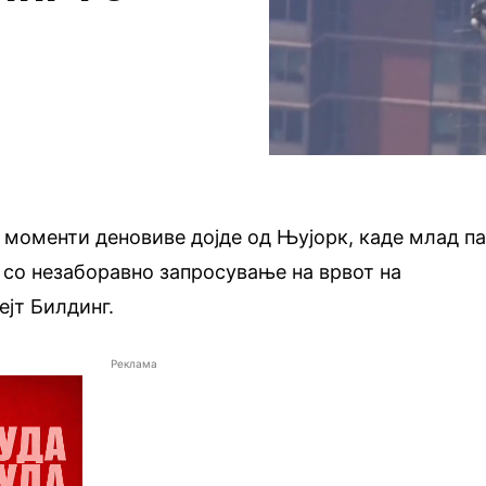
 моменти деновиве дојде од Њујорк, каде млад п
в со незаборавно запросување на врвот на
ејт Билдинг.
Реклама