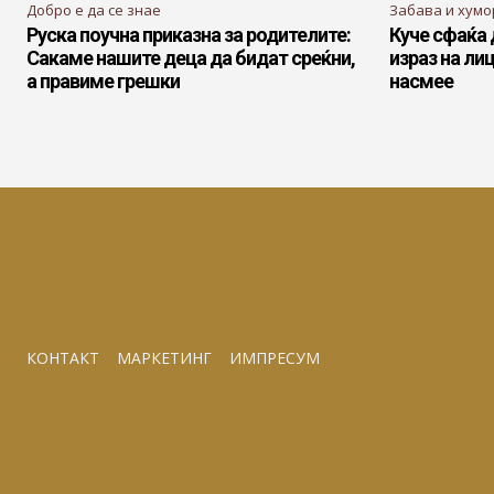
Добро е да се знае
Забава и хумо
Руска поучна приказна за родителите:
Куче сфаќа 
Сакаме нашите деца да бидат среќни,
израз на лиц
а правиме грешки
насмее
КОНТАКТ
МАРКЕТИНГ
ИМПРЕСУМ