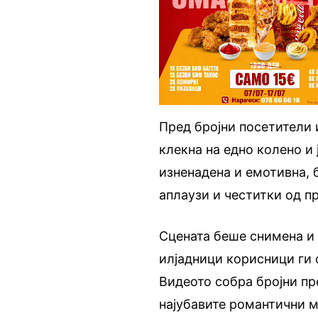
Пред бројни посетители 
клекна на едно колено и 
изненадена и емотивна, 
аплаузи и честитки од п
Сцената беше снимена и 
илјадници корисници ги 
Видеото собра бројни пр
најубавите романтични м