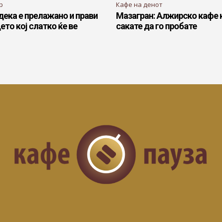
р
Кафе на денот
дека е прелажано и прави
Мазагран: Алжирско кафе 
ето кој слатко ќе ве
сакате да го пробате