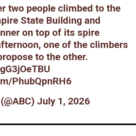
er two people climbed to the
pire State Building and
nner on top of its spire
ternoon, one of the climbers
ropose to the other.
/ngG3jOeTBU
.com/PhubQpnRH6
 (@ABC)
July 1, 2026