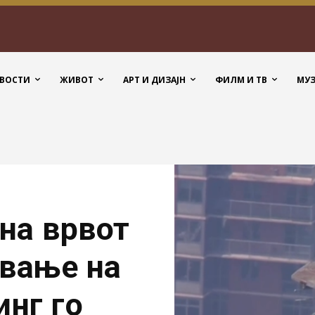
ВОСТИ
ЖИВОТ
АРТ И ДИЗАЈН
ФИЛМ И ТВ
МУ
на врвот
ување на
инг го