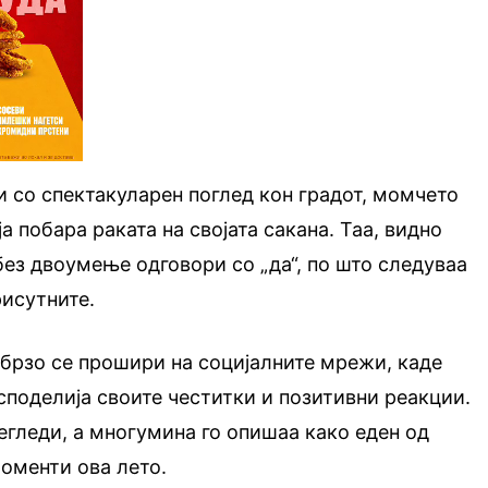
и со спектакуларен поглед кон градот, момчето
ја побара раката на својата сакана. Таа, видно
без двоумење одговори со „да“, по што следуваа
рисутните.
брзо се прошири на социјалните мрежи, каде
споделија своите честитки и позитивни реакции.
егледи, а многумина го опишаа како еден од
оменти ова лето.