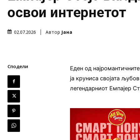
освои интернетот
Автор
Јана
02.07.2026
Сподели
Еден од најромантичните
ја круниса својата љубо
легендарниот Емпајер Ст