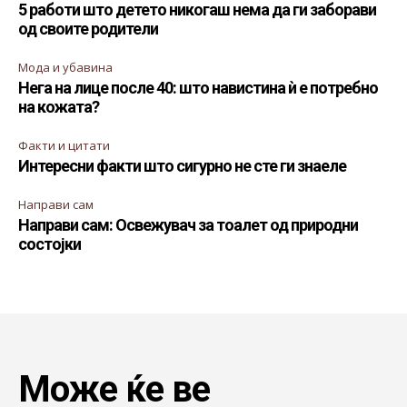
5 работи што детето никогаш нема да ги заборави
од своите родители
Мода и убавина
Нега на лице после 40: што навистина ѝ е потребно
на кожата?
Факти и цитати
Интересни факти што сигурно не сте ги знаеле
Направи сам
Направи сам: Освежувач за тоалет од природни
состојки
Може ќе ве