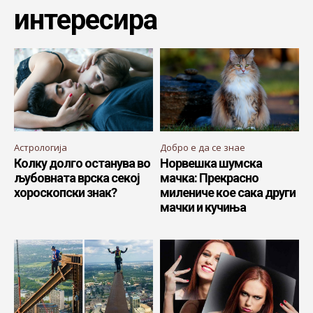
интересира
Астрологија
Добро е да се знае
Колку долго останува во
Норвешка шумска
љубовната врска секој
мачка: Прекрасно
хороскопски знак?
милениче кое сака други
мачки и кучиња