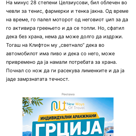
На минус 28 степени Целзиусови, бил облечен во
чевли за тенис, фармерки и тенка јакна. Од време
на време, го палел моторот од неговиот џип за да
го активира греењето и да се топли. Но, сфатил
дека без храна, нема да може долго да издржи.
Тогаш на Клифтон му „светнало“ дека во
автомобилот има пиво и дека со него, може
привремено да ја намали потребата за храна.
Почнал со нож да ги расекува лименките и да ја
јаде замрзнатата течност.
Реклама