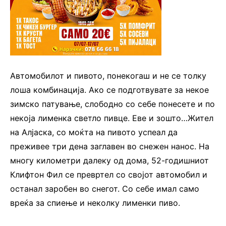
Автомобилот и пивото, понекогаш и не се толку
лоша комбинација. Ако се подготвувате за некое
зимско патување, слободно со себе понесете и по
некоја лименка светло пивце. Еве и зошто…Жител
на Алјаска, со моќта на пивото успеал да
преживее три дена заглавен во снежен нанос. На
многу километри далеку од дома, 52-годишниот
Клифтон Фил се превртел со својот автомобил и
останал заробен во снегот. Со себе имал само
вреќа за спиење и неколку лименки пиво.