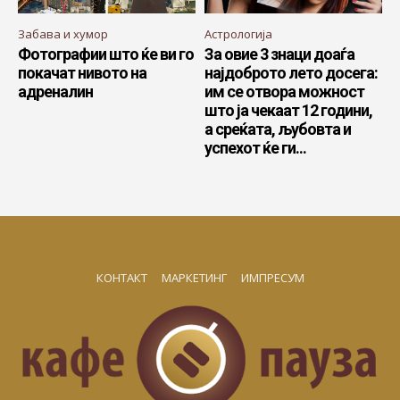
Забава и хумор
Астрологија
Фотографии што ќе ви го
За овие 3 знаци доаѓа
покачат нивото на
најдоброто лето досега:
адреналин
им се отвора можност
што ја чекаат 12 години,
а среќата, љубовта и
успехот ќе ги...
КОНТАКТ
МАРКЕТИНГ
ИМПРЕСУМ