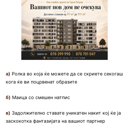
а)
Ролка во која ќе можете да се скриете секогаш
кога ќе ви поцрвенат образите
б)
Маица со смешен натпис
в)
Задолжително ставате уникатен накит кој ќе ја
заскокотка фантазијата на вашиот партнер