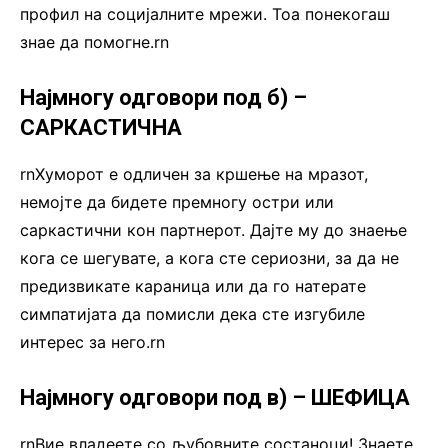
профил на социјалните мрежи. Тоа понекогаш
знае да помогне.rn
Најмногу одговори под б) –
САРКАСТИЧНА
rnХуморот е одличен за кршење на мразот,
немојте да бидете премногу остри или
саркастични кон партнерот. Дајте му до знаење
кога се шегувате, а кога сте сериозни, за да не
предизвикате караница или да го натерате
симпатијата да помисли дека сте изгубиле
интерес за него.rn
Најмногу одговори под в) – ШЕФИЦА
rnВие владеете со љубовните состаноци! Знаете