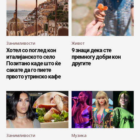
Занимливости
Живот
Хотел со поглед кон
9 знаци дека сте
италијанското село
премногу добри кон
Позитано каде што ќе
другите
сакате да го пиете
првото утринско кафе
Занимливости
Музика