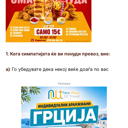
1. Кога симпатијата ќе ви понуди превоз, вие:
а)
Го убедувате дека некој веќе доаѓа по вас
Реклама