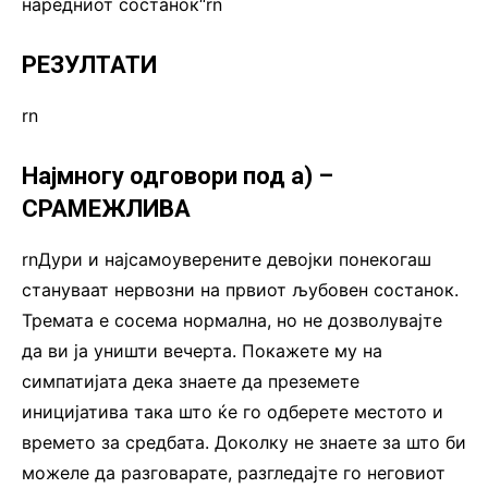
наредниот состанок“rn
РЕЗУЛТАТИ
rn
Најмногу одговори под а) –
СРАМЕЖЛИВА
rnДури и најсамоуверените девојки понекогаш
стануваат нервозни на првиот љубовен состанок.
Тремата е сосема нормална, но не дозволувајте
да ви ја уништи вечерта. Покажете му на
симпатијата дека знаете да преземете
иницијатива така што ќе го одберете местото и
времето за средбата. Доколку не знаете за што би
можеле да разговарате, разгледајте го неговиот