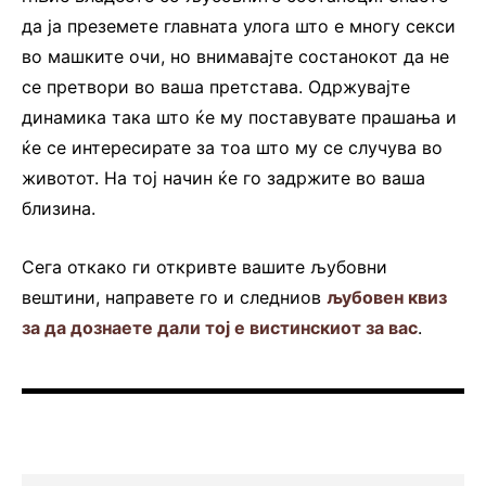
да ја преземете главната улога што е многу секси
во машките очи, но внимавајте состанокот да не
се претвори во ваша претстава. Одржувајте
динамика така што ќе му поставувате прашања и
ќе се интересирате за тоа што му се случува во
животот. На тој начин ќе го задржите во ваша
близина.
Сега откако ги откривте вашите љубовни
вештини, направете го и следниов
љубовен квиз
за да дознаете дали тој е вистинскиот за вас
.