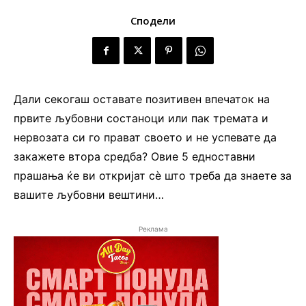
Сподели
Дали секогаш оставате позитивен впечаток на
првите љубовни состаноци или пак тремата и
нервозата си го прават своето и не успевате да
закажете втора средба? Овие 5 едноставни
прашања ќе ви откријат сѐ што треба да знаете за
вашите љубовни вештини…
Реклама