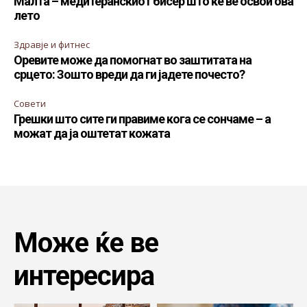
Малта – медитеранскиот бисер што ќе ве освои ова
лето
Здравје и фитнес
Оревите може да помогнат во заштитата на
срцето: Зошто вреди да ги јадете почесто?
Совети
Грешки што сите ги правиме кога се сончаме – а
можат да ја оштетат кожата
Може ќе ве
интересира