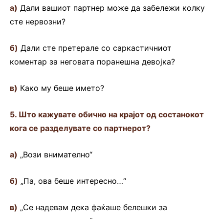
а)
Дали вашиот партнер може да забележи колку
сте нервозни?
б)
Дали сте претерале со саркастичниот
коментар за неговата поранешна девојка?
в)
Како му беше името?
5. Што кажувате обично на крајот од состанокот
кога се разделувате со партнерот?
а)
„Вози внимателно“
б)
„Па, ова беше интересно…“
в)
„Се надевам дека фаќаше белешки за