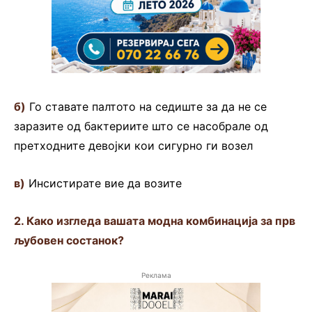
б)
Го ставате палтото на седиште за да не се
заразите од бактериите што се насобрале од
претходните девојки кои сигурно ги возел
в)
Инсистирате вие да возите
2. Како изгледа вашата модна комбинација за прв
љубовен состанок?
Реклама