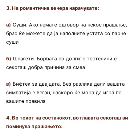
3. На романтична вечера нарачувате:
а)
Суши. Ако немате одговор на некое прашање,
брзо ќе можете да ја наполните устата со парче
суши
б)
Шпагети. Борбата со долгите тестенини е
секогаш добра причина за смеа
в)
Бифтек за двајцата. Без разлика дали вашата
симпатија е веган, наскоро ќе мора да игра по
вашите правила
4. Во текот на состанокот, во главата секогаш ви
поминува прашањето: