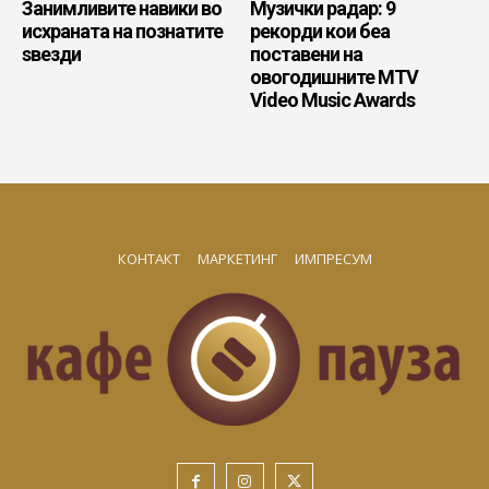
Занимливите навики во
Музички радар: 9
исхраната на познатите
рекорди кои беа
ѕвезди
поставени на
овогодишните MTV
Video Music Awards
КОНТАКТ
МАРКЕТИНГ
ИМПРЕСУМ