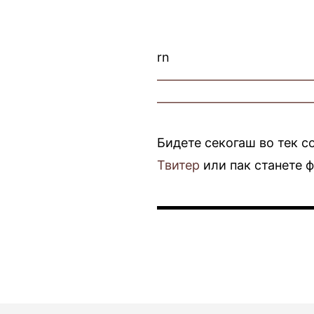
rn
————————————
————————————
Бидете секогаш во тек с
Твитер
или пак станете 