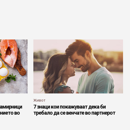
Живот
 намирници
7 знаци кои покажуваат дека би
нието во
требало да се венчате во партнерот