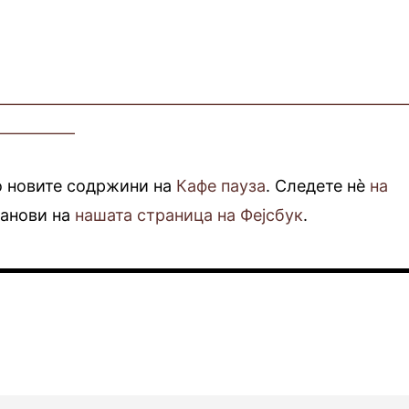
—————————————————————————
—————
о новите содржини на
Кафе пауза
. Следете нè
на
фанови на
нашата страница на Фејсбук
.