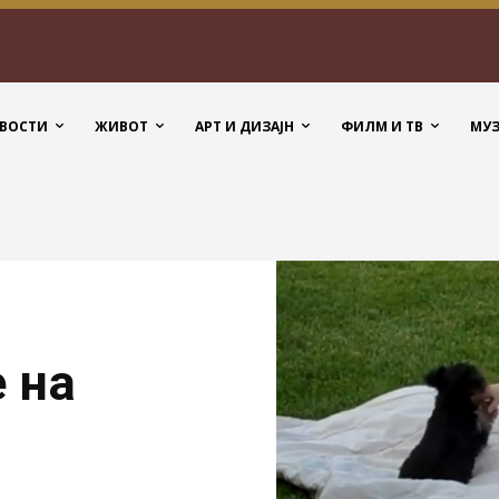
ВОСТИ
ЖИВОТ
АРТ И ДИЗАЈН
ФИЛМ И ТВ
МУ
е на