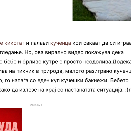
е кикотат
и палави
кученца
кои сакаат да си играа
 гледање. Но, ова вирално видео покажува дека
о бебе и брливо кутре е просто неодолива.Додек
ва на пикник в природа, малото разиграно кучен
р, го напаѓа со еден куп кучешки бакнежи. Бебето
ако да излезе на крај со настанатата ситуација. :)
Реклама