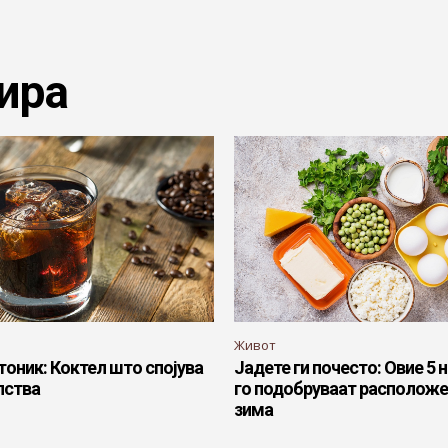
ира
Живот
тоник: Коктел што спојува
Јадете ги почесто: Овие 5
лства
го подобруваат расположе
зима