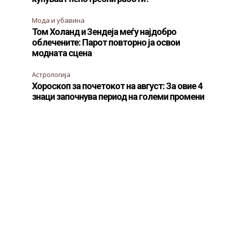
Мода и убавина
Том Холанд и Зендеја меѓу најдобро
облечените: Парот повторно ја освои
модната сцена
Астрологија
Хороскоп за почетокот на август: За овие 4
знаци започнува период на големи промени