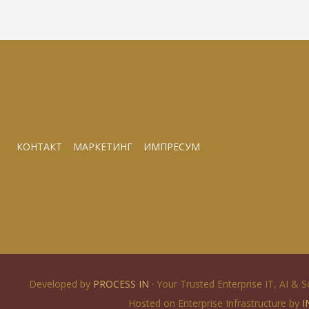
КОНТАКТ
МАРКЕТИНГ
ИМПРЕСУМ
Developed by
PROCESS IN
· Your Trusted Enterprise IT, AI & 
Hosted on Enterprise Infrastructure by
I