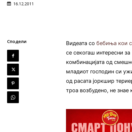
16.12.2011
Сподели
Видеата со
бебиња кои с
се секогаш интересни за
комбинацијата од смешн
младиот господин си ужи
од расата јоркшир терие
троа возбудено, не знае к