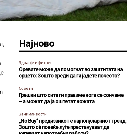
Најново
т,
а
Здравје и фитнес
Оревите може да помогнат во заштитата на
це
срцето: Зошто вреди да ги јадете почесто?
Совети
rn
Грешки што сите ги правиме кога се сончаме
– а можат да ја оштетат кожата
Занимливости
„No Buy“ предизвикот е најпопуларниот тренд:
Зошто сè повеќе луѓе престануваат да
купуваат непотребни работи?