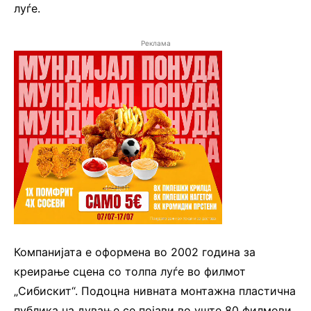
луѓе.
Реклама
Компанијата е оформена во 2002 година за
креирање сцена со толпа луѓе во филмот
„Сибискит“. Подоцна нивната монтажна пластична
публика на дување се појави во уште 80 филмови,