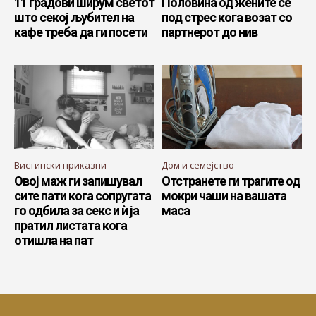
11 градови ширум светот
Половина од жените се
што секој љубител на
под стрес кога возат со
кафе треба да ги посети
партнерот до нив
Вистински приказни
Дом и семејство
Овој маж ги запишувал
Отстранете ги трагите од
сите пати кога сопругата
мокри чаши на вашата
го одбила за секс и ѝ ја
маса
пратил листата кога
отишла на пат