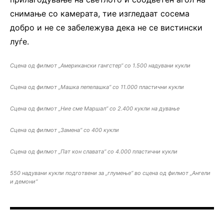
снимање со камерата, тие изгледаат сосема
добро и не се забележува дека не се вистински
луѓе.
Сцена од филмот „Американски гангстер“ со 1.500 надувани кукли
Сцена од филмот „Машка пепелашка“ со 11.000 пластични кукли
Сцена од филмот „Ние сме Маршал“ со 2.400 кукли на дување
Сцена од филмот „Замена“ со 400 кукли
Сцена од филмот „Пат кон славата“ со 4.000 пластични кукли
550 надувани кукли подготвени за „глумење“ во сцена од филмот „Ангели
и демони“