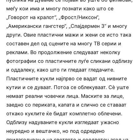
меѓу кои има и многу познати како што се
„Говорот на кралот“, „Фрост/Никсон“,
„Американски гангстер“, „Спајдермен 3“ и многу
други. Овие пластични мажи и жени се исто така
составен дел од сцените на многу ТВ серии и
реклами. Во продолжение следуваат неколку
фотографии со пластичните луѓе сликани одблизу
и оддалеку, како што ги гледаат гледачите.
Пластичните кукли најпрво се вадат од нивните
кутии и се дуваат. Потоа се облекуваат. Сè уште
немаат реални човечки лица. Маските за лице,
заедно со периката, капата и слично се ставаат
откако куклите ќе бидат комплетно облечени.
Одблизу надуваните кукли изгледаат ужасно
неуредно и вештачко, но под одредено
прилагодување на светлото и соодветен агол на