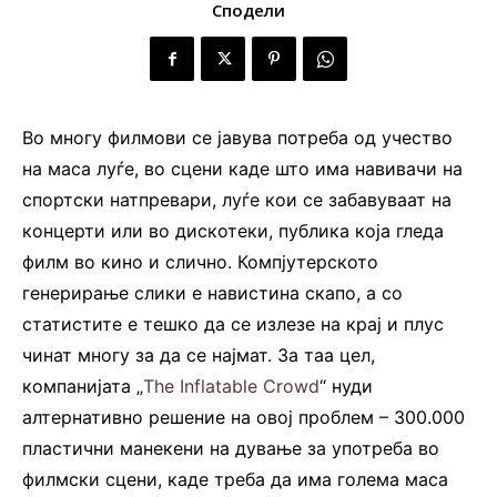
Сподели
Во многу филмови се јавува потреба од учество
на маса луѓе, во сцени каде што има навивачи на
спортски натпревари, луѓе кои се забавуваат на
концерти или во дискотеки, публика која гледа
филм во кино и слично. Компјутерското
генерирање слики е навистина скапо, а со
статистите е тешко да се излезе на крај и плус
чинат многу за да се најмат. За таа цел,
компанијата „
The Inflatable Crowd
“ нуди
алтернативно решение на овој проблем – 300.000
пластични манекени на дување за употреба во
филмски сцени, каде треба да има голема маса