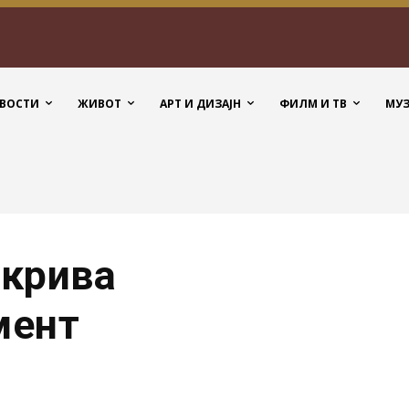
ВОСТИ
ЖИВОТ
АРТ И ДИЗАЈН
ФИЛМ И ТВ
МУ
ткрива
мент