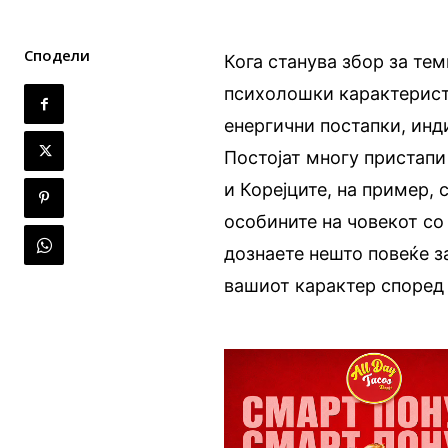
Сподели
Кога станува збор за те
психолошки карактерист
енергични постапки, инд
Постојат многу пристапи
и Корејците, на пример, 
особините на човекот со 
дознаете нешто повеќе за
вашиот карактер според 