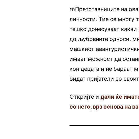
rnПретставниците на ова
личности. Тие се многу т
тешко донесуваат какви 
до љубовните односи, мн
машкиот авантуристички
имаат можност да остана
кон децата и не бараат 
бидат пријатели со своит
Откријте и
дали ќе имат
со него, врз основа на в