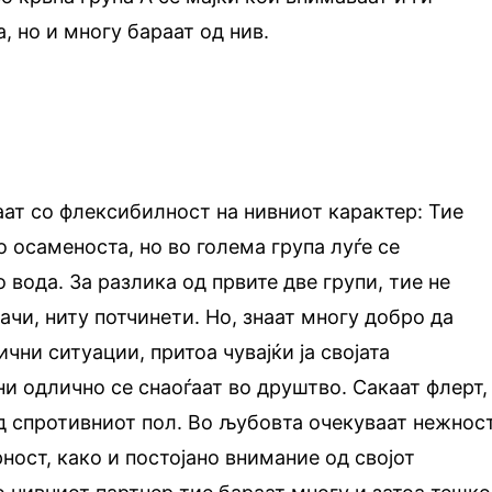
, но и многу бараат од нив.
ат со флексибилност на нивниот карактер: Тие
о осаменоста, но во голема група луѓе се
 вода. За разлика од првите две групи, тие не
ачи, ниту потчинети. Но, знаат многу добро да
чни ситуации, притоа чувајќи ја својата
ни одлично се снаоѓаат во друштво. Сакаат флерт,
д спротивниот пол. Во љубовта очекуваат нежнос
ност, како и постојано внимание од својот