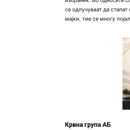
избраник. Во односите с
се одлучуваат да стапат 
мајки, тие се многу лоја
Крвна група АБ