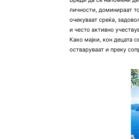
личности, доминираат то
очекуваат среќа, задово
и често активно учествув
Како мајки, кон децата с
остваруваат и преку сопр