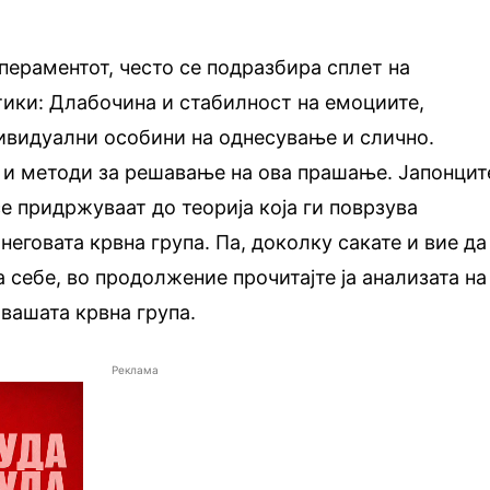
мпераментот, често се подразбира сплет на
ики: Длабочина и стабилност на емоциите,
ивидуални особини на однесување и слично.
 и методи за решавање на ова прашање. Јапонцит
се придржуваат до теорија која ги поврзува
неговата крвна група. Па, доколку сакате и вие да
 себе, во продолжение прочитајте ја анализата на
вашата крвна група.
Реклама