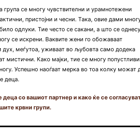
а група се многу чувствителни и урамнотежени
актични, пристојни и чесни. Така, овие дами мног
било одлуки. Тие често се сакани, а што се однес
огу се искрени. Ваквите жени го обожаваат
 дух, меѓутоа, уживаат во љубовта само додека
т мистични. Како мајки, тие се многу попустливи
многу. Успешно наоѓаат мерка во тоа колку можат 
е деца.
е деца со вашиот партнер и како ќе се согласува
ашите крвни групи.