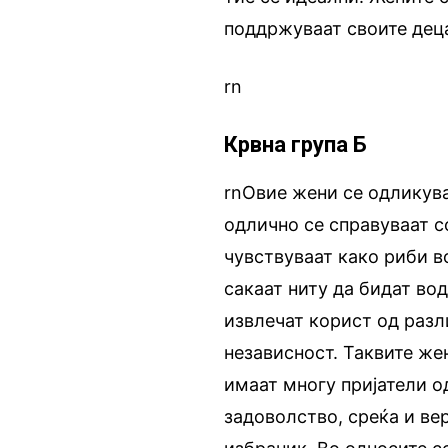
поддржуваат своите деца
rn
Крвна група Б
rnОвие жени се одликува
одлично се справуваат с
чувствуваат како риби во
сакаат ниту да бидат вод
извлечат корист од разли
независност. Таквите же
имаат многу пријатели о
задоволство, среќа и вер