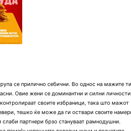
група се прилично себични. Во однос на мажите т
асни. Овие жени се доминантни и силни личности
и контролираат своите избраници, така што мажот
невери, тешко ќе може да ги оствари своите намер
и слаби партнери брзо стануваат рамнодушни.
ка помеѓу успешните деловни жени и познатите