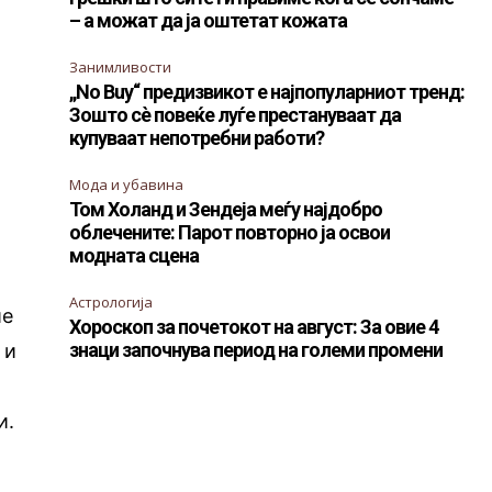
– а можат да ја оштетат кожата
Занимливости
„No Buy“ предизвикот е најпопуларниот тренд:
Зошто сè повеќе луѓе престануваат да
купуваат непотребни работи?
Мода и убавина
Том Холанд и Зендеја меѓу најдобро
облечените: Парот повторно ја освои
модната сцена
Астрологија
ие
Хороскоп за почетокот на август: За овие 4
знаци започнува период на големи промени
 и
и.