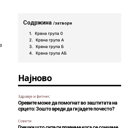
Содржина
/затвори
Крвна група 0
Крвна група А
е
Крвна група Б
Крвна група АБ
Најново
Здравје и фитнес
Оревите може да помогнат во заштитата на
срцето: Зошто вреди да ги јадете почесто?
Совети
Грешки што сите ги правиме кога се сончаме