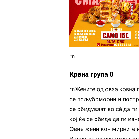
rn
Крвна група 0
rnЖените од оваа крвна 
се пољубоморни и постр
се обидуваат во сѐ да г
кој ќе се обиде да ги из
Овие жени кон мирните 
Вреди да се напомени де