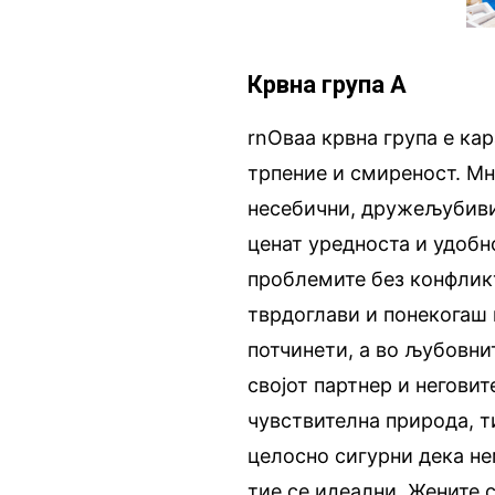
Крвна група А
rnОваа крвна група е ка
трпение и смиреност. Мн
несебични, дружељубиви 
ценат уредноста и удобн
проблемите без конфликт
тврдоглави и понекогаш 
потчинети, а во љубовни
својот партнер и неговит
чувствителна природа, ти
целосно сигурни дека не
тие се идеални. Жените с