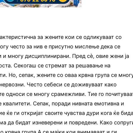
рактеристична за жените кои се одликуваат со
огу често за нив е присутно мислење дека се
и многу дисциплинирани. Пред сѐ, овие жени ја
оста. Секогаш се стремат за решавање на
и. Но, сепак, жените со оваа крвна група се мног
нервозни. Често себеси се доживуваат како
те односи се многу срамежливи. Тие го почитуваа
е квалитети. Сепак, поради нивната емотивна и
е ќе ги откријат своите чувства дури кога ќе бид
ма да бидат изневерени и повредени. Како сопруг
о крвна група А се мајки кои внимаваат и ги