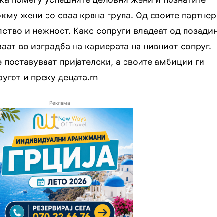
кму жени со оваа крвна група. Од своите партнер
лство и нежност. Како сопруги владеат од позади
аат во изградба на кариерата на нивниот сопруг.
е поставуваат пријателски, а своите амбиции ги
угот и преку децата.rn
Реклама