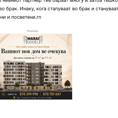
о нивниот партнер тие бараат многу и затоа тешко
во брак. Инаку, кога стапуваат во брак и стануваа
лни и посветени.rn
Реклама