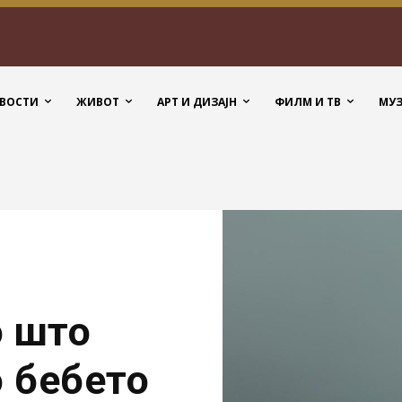
ВОСТИ
ЖИВОТ
АРТ И ДИЗАЈН
ФИЛМ И ТВ
МУ
о што
о бебето