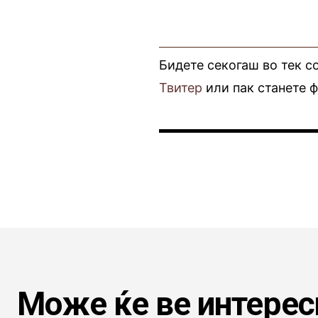
Бидете секогаш во тек с
Твитер
или пак станете 
Може ќе ве интерес