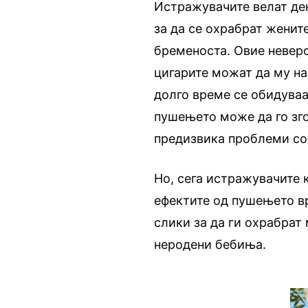
Истражувачите велат де
за да се охрабрат женит
бременоста. Овие неверој
цигарите можат да му на
долго време се обидуваа
пушењето може да го зг
предизвика проблеми со 
Но, сега истражувачите 
ефектите од пушењето вр
слики за да ги охрабрат 
неродени бебиња.