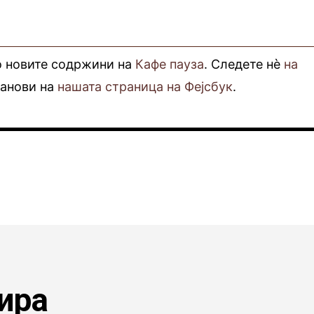
о новите содржини на
Кафе пауза
. Следете нè
на
фанови на
нашата страница на Фејсбук
.
ира