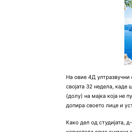
На овие 4Д ултразвучни 
својата 32 недела, каде ш
(долу) на мајка која не 
допира своето лице и уст
Како дел од студијата, 
користела овие снимки с