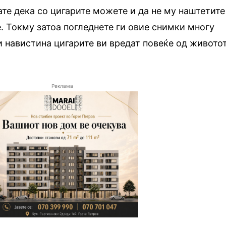
ате дека со цигарите можете и да не му наштетите
. Токму затоа погледнете ги овие снимки многу
 навистина цигарите ви вредат повеќе од живото
Реклама