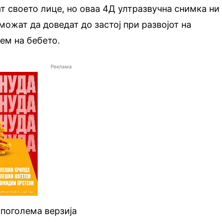
ат своето лице, но оваа 4Д ултразвучна снимка ни
можат да доведат до застој при развојот на
ем на бебето.
Реклама
 поголема верзија