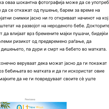
ка оваа шокантна фотографија може да се употре
е да се откажат од пушење, барем за време на
атни снимки јасно ни го откриваат начинот на кој
штетат на развојот на нероденото бебе. Докторит
т да влијаат врз бремените мајки пушачи, бидејќи
олеми ризикот од предвремено раѓање, да
дишењето, па дури и смрт на бебето во матката.
конечно веруваат дека можат јасно да ги покажат
з бебињата во матката и да ги искористат овие
мајките да не ги повредуваат своите сè уште
Реклама