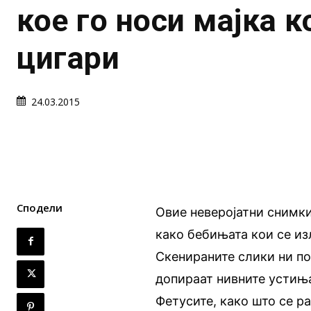
кое го носи мајка к
цигари
24.03.2015
Сподели
Овие неверојатни снимки
како бебињата кои се из
Скенираните слики ни по
допираат нивните устиња
Фетусите, како што се р