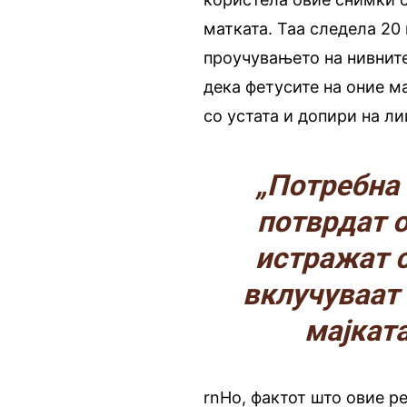
матката. Таа следела 20 
проучувањето на нивните
дека фетусите на оние 
со устата и допири на ли
„Потребна 
потврдат о
истражат с
вклучуваат 
мајкат
rnНо, фактот што овие р