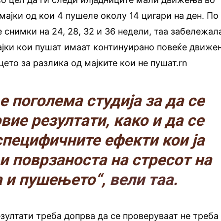
мајки од кои 4 пушеле околу 14 цигари на ден. По
 снимки на 24, 28, 32 и 36 недели, таа забележал
мајки кои пушат имаат континуирано повеќе движе
цето за разлика од мајките кои не пушат.rn
е поголема студија за да се
вие резултати, како и да се
пецифичните ефекти кои ја
и поврзаноста на стресот на
а и пушењето“,
вели таа.
езултати треба допрва да се проверуваат не треба