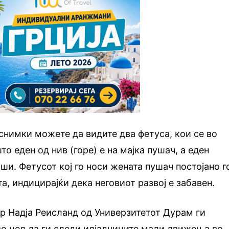
снимки можете да видите два фетуса, кои се во
то еден од нив (горе) е на мајка пушач, а еден
пуши. Фетусот кој го носи жената пушач постојано г
а, индицирајќи дека неговиот развој е забавен.
д-р Надја Реисланд од Универзитетот Дурам ги
о цел да ги следи илјадниците мали движења во