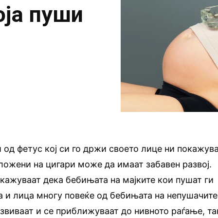
оја пуши
 од фетус кој си го држи своето лице ни покажув
ложени на цигари може да имаат забавен развој.
кажуваат дека бебињата на мајките кои пушат ги
 и лица многу повеќе од бебињата на непушачите
азвиваат и се приближуваат до нивното раѓање, та