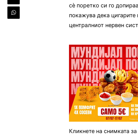
сè поретко си го допира
покажува дека цигарите 
централниот нервен сист
Кликнете на снимката за