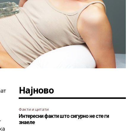
Најново
аат
Факти и цитати
Интересни факти што сигурно не сте ги
.
знаеле
ка