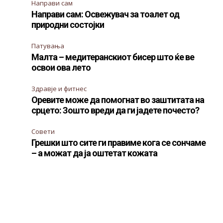
Направи сам
Направи сам: Освежувач за тоалет од
природни состојки
Патувања
Малта – медитеранскиот бисер што ќе ве
освои ова лето
Здравје и фитнес
Оревите може да помогнат во заштитата на
срцето: Зошто вреди да ги јадете почесто?
Совети
Грешки што сите ги правиме кога се сончаме
– а можат да ја оштетат кожата