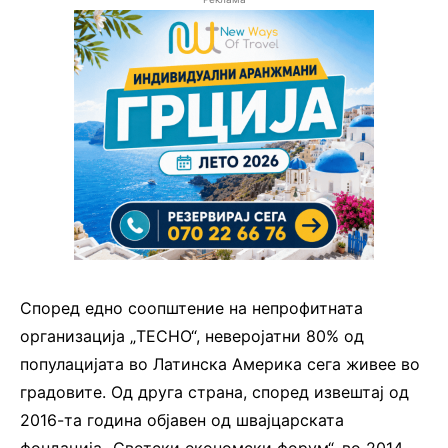
Според едно соопштение на непрофитната
организација „TECHO“, неверојатни 80% од
популацијата во Латинска Америка сега живее во
градовите. Од друга страна, според извештај од
2016-та година објавен од швајцарската