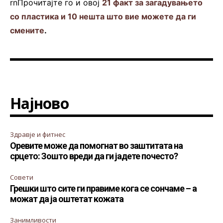
rnПрочитајте го и овој
21 факт за загадувањето
со пластика и 10 нешта што вие можете да ги
смените
.
Најново
Здравје и фитнес
Оревите може да помогнат во заштитата на
срцето: Зошто вреди да ги јадете почесто?
Совети
Грешки што сите ги правиме кога се сончаме – а
можат да ја оштетат кожата
Занимливости