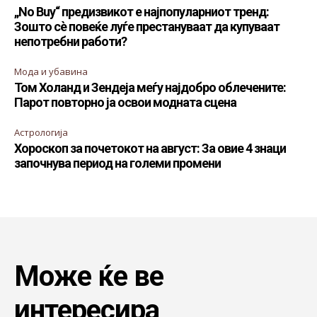
„No Buy“ предизвикот е најпопуларниот тренд:
Зошто сè повеќе луѓе престануваат да купуваат
непотребни работи?
Мода и убавина
Том Холанд и Зендеја меѓу најдобро облечените:
Парот повторно ја освои модната сцена
Астрологија
Хороскоп за почетокот на август: За овие 4 знаци
започнува период на големи промени
Може ќе ве
интересира