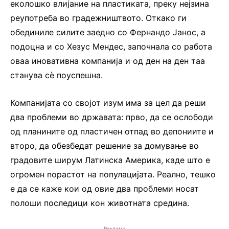
еколошко влијание на пластиката, преку нејзина
реупотреба во градежништвото. Откако ги
обединиле силите заедно со Фернандо Јанос, а
подоцна и со Хезус Мендес, започнала со работа
оваа иновативна компанија и од ден на ден таa
станува сè поуспешна.
Компанијата со својот изум има за цел да реши
два проблеми во државата: прво, да се ослободи
од планините од пластичен отпад во депониите и
второ, да обезбедат решение за домување во
градовите ширум Латинска Америка, каде што е
огромен порастот на популацијата. Реално, тешко
е да се каже кои од овие два проблеми носат
полоши последици кон животната средина.
Реклама