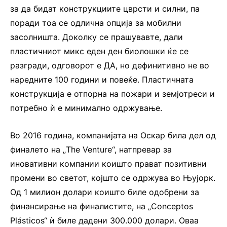
за да бидат конструкциите цврсти и силни, па
поради тоа се одлична опција за мобилни
засолништа. Доколку се прашувавте, дали
пластичниот микс еден ден биолошки ќе се
разгради, одговорот е ДА, но дефинитивно не во
наредните 100 години и повеќе. Пластичната
конструкција е отпорна на пожари и земјотреси и
потребно ѝ е минимално одржување.
Во 2016 година, компанијата на Оскар била дел од
финалето на „The Venture“, натпревар за
иновативни компании коишто прават позитивни
промени во светот, којшто се одржува во Њујорк.
Од 1 милион долари коишто биле одобрени за
финансирање на финалистите, на „Conceptos
Plásticos“ ѝ биле дадени 300.000 долари. Оваа