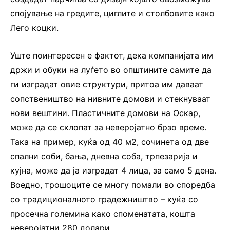
спојување на гредите, циглите и столбовите како
Лего коцки.
Уште поинтересен е фактот, дека компанијата им
држи и обуки на луѓето во општините самите да
ги изградат овие структури, притоа им даваат
сопствеништво на нивните домови и стекнуваат
нови вештини. Пластичните домови на Оскар,
може да се склопат за неверојатно брзо време.
Така на пример, куќа од 40 м2, сочинета од две
спални соби, бања, дневна соба, трпезарија и
кујна, може да ја изградат 4 лица, за само 5 дена.
Воедно, трошоците се многу помали во споредба
со традиционалното градежништво – куќа со
просечна големина како споменатата, кошта
неверојатни 280 долари.