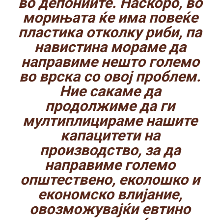
во депониите. Наскоро, во
морињата ќе има повеќе
пластика отколку риби, па
навистина мораме да
направиме нешто големо
во врска со овој проблем.
Ние сакаме да
продолжиме да ги
мултиплицираме нашите
капацитети на
производство, за да
направиме големо
општествено, еколошко и
економско влијание,
овозможувајќи евтино