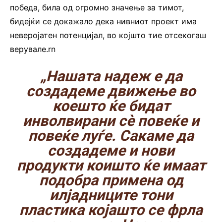
победа, била од огромно значење за тимот,
бидејќи се докажало дека нивниот проект има
неверојатен потенцијал, во којшто тие отсекогаш
верувале.rn
„Нашата надеж е да
создадеме движење во
коешто ќе бидат
инволвирани сè повеќе и
повеќе луѓе. Сакаме да
создадеме и нови
продукти коишто ќе имаат
подобра примена од
илјадниците тони
пластика којашто се фрла