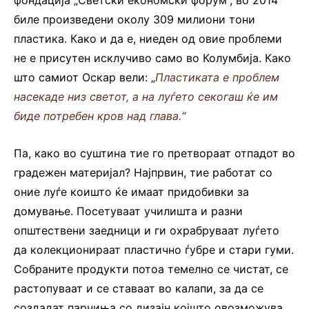
фондација „Светски економски форум“, во 2014
биле произведени околу 309 милиони тони
пластика. Како и да е, ниеден од овие проблеми
не е присутен исклучиво само во Колумбија. Како
што самиот Оскар вели: „
Пластиката е проблем
насекаде низ светот, а на луѓето секогаш ќе им
биде потребен кров над глава.“
Па, како во суштина тие го претвораат отпадот во
градежен материјал? Најпрвин, тие работат со
оние луѓе коишто ќе имаат придобивки за
домување. Посетуваат училишта и разни
општествени заедници и ги охрабруваат луѓето
да колекционираат пластично ѓубре и стари гуми.
Собраните продукти потоа темелно се чистат, се
растопуваат и се ставаат во калапи, за да се
создадат парчиња со дизајн којшто овозможува