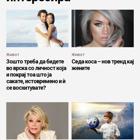
Живот
Живот
Зошто треба да бидете
Седа коса – нов тренд кај
во врска со личност која
жените
и покрај тоа што ја
сакате, истовремено и ѝ
се восхитувате?