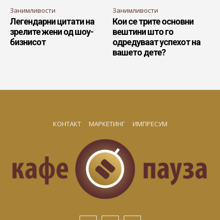
Занимливости
Занимливости
Легендарни цитати на
Кои се трите основни
зрелите жени од шоу-
вештини што го
бизнисот
одредуваат успехот на
вашето дете?
КОНТАКТ
МАРКЕТИНГ
ИМПРЕСУМ