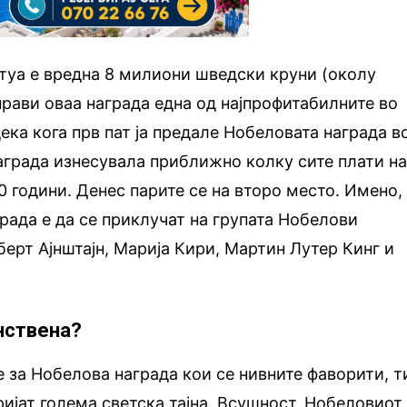
туа е вредна 8 милиони шведски круни (околу
 прави оваа награда една од најпрофитабилните во
ека кога прв пат ја предале Нобеловата награда в
награда изнесувала приближно колку сите плати н
0 години. Денес парите се на второ место. Имено,
рада е да се приклучат на групата Нобелови
берт Ајнштајн, Марија Кири, Мартин Лутер Кинг и
инствена?
е за Нобелова награда кои се нивните фаворити, т
ријат голема светска тајна. Всушност, Нобеловиот