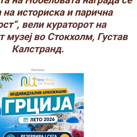
та на Нобеловата награда се
 на историска и парична
ост“
, вели кураторот на
 музеј во Стокхолм, Густав
Калстранд.
Реклама