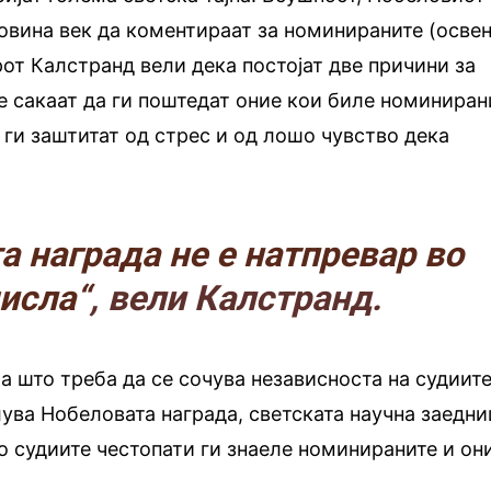
овина век да коментираат за номинираните (осве
рот Калстранд вели дека постојат две причини за
те сакаат да ги поштедат оние кои биле номиниран
а ги заштитат од стрес и од лошо чувство дека
а награда не е натпревар во
исла“
, вели Калстранд.
а што треба да се сочува независноста на судиите
лува Нобеловата награда, светската научна заедни
о судиите честопати ги знаеле номинираните и он