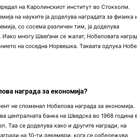
 предал на Каролинскиот институт во Стокхолм.
мија на науките ја доделува наградата за физика 
емија, со сосема различен тим, ја доделува
. Иако многу Швеѓани се жалат, Нобеловата награ
анието на соседна Норвешка. Таквата одлука Ноб
лова награда за економија?
мент не споменал Нобелова награда за економија.
ува централната банка на Шведска во 1968 година 
л. Таа се доделува како и другите награди, на
агради на 10-ти декември, кога се одбележува