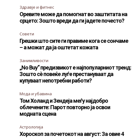
Здравје и фитнес
Оревите може да помогнат во заштитата на
срцето: Зошто вреди да ги јадете почесто?
Совети
Грешки што сите ги правиме кога се сончаме
– а можат да ја оштетат кожата
Занимливости
„No Buy“ предизвикот е најпопуларниот тренд:
Зошто сè повеќе луѓе престануваат да
купуваат непотребни работи?
Мода и убавина
Том Холанд и Зендеја меѓу најдобро
облечените: Парот повторно ја освои
модната сцена
Астрологија
Хороскоп за почетокот на август: За овие 4