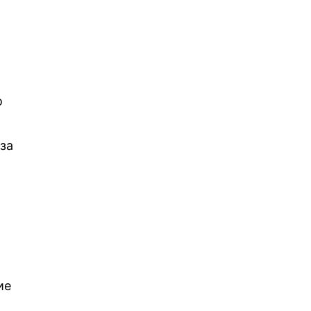
о
а
 за
ие