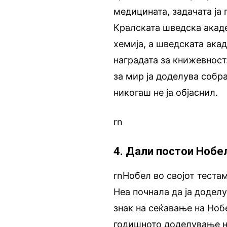
медицината, задачата ја
Кралската шведска акаде
хемија, а шведската акад
наградата за книжевност
за мир ја доделува собр
никогаш не ја објаснил.
rn
4. Дали постои Нобе
rnНобел во својот теста
Неа почнала да ја додел
знак на сеќавање на Нобе
годишното доделување н