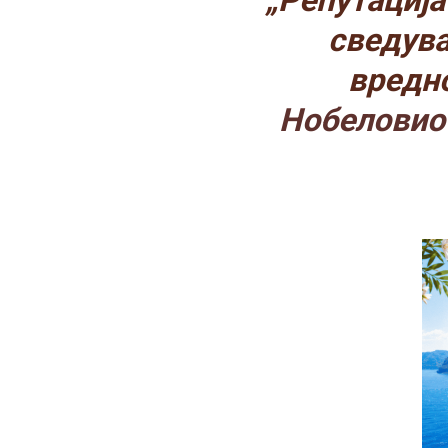
„Репутација
сведува
вредн
Нобеловиот