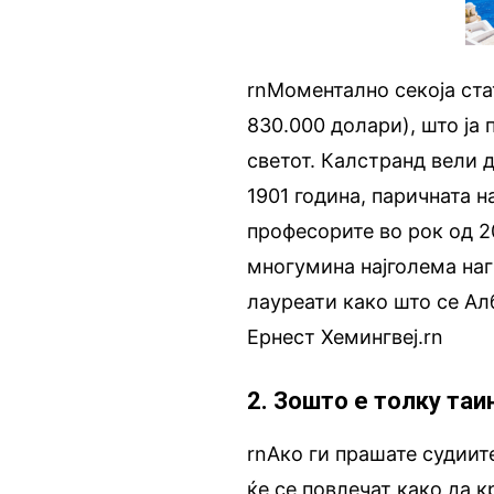
rnМоментално секоја ста
830.000 долари), што ја
светот. Калстранд вели д
1901 година, паричната 
професорите во рок од 2
многумина најголема наг
лауреати како што се Ал
Ернест Хемингвеј.rn
2. Зошто е толку та
rnАко ги прашате судиит
ќе се повлечат како да к