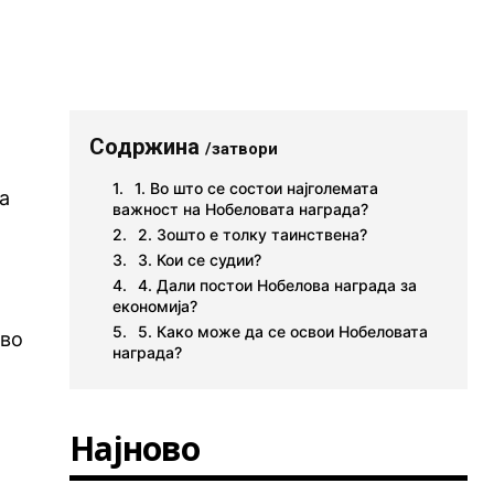
Содржина
/затвори
1. Во што се состои најголемата
а
важност на Нобеловата награда?
2. Зошто е толку таинствена?
3. Кои се судии?
4. Дали постои Нобелова награда за
економија?
5. Како може да се освои Нобеловата
 во
награда?
Најново