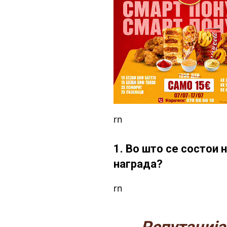
rn
1. Во што се состои
награда?
rn