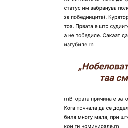
статус им забранува пол
за победниците). Курато
тоа. Првата е што судии
а не победиле. Сакаат д
изгубиле.rn
„Нобеловат
таа см
rnВтората причина е зато
Кога почнала да се доде
била многу мала, при шт
кои ги номинирале.rn