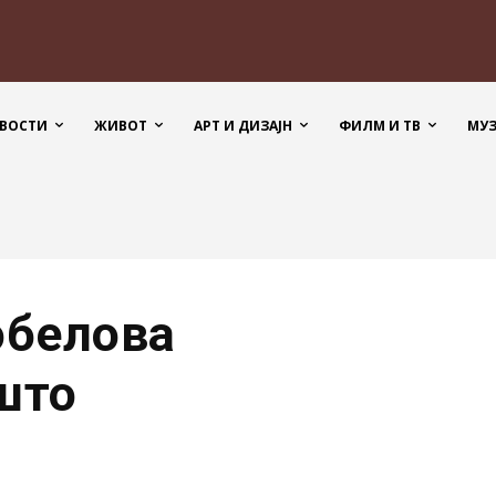
ВОСТИ
ЖИВОТ
АРТ И ДИЗАЈН
ФИЛМ И ТВ
МУ
обелова
што