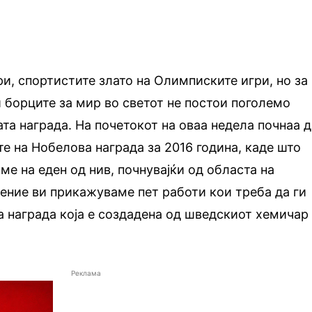
и, спортистите злато на Олимписките игри, но за
и борците за мир во светот не постои поголемо
а награда. На почетокот на оваа недела почнаа д
те на Нобелова награда за 2016 година, каде што
ме на еден од нив, почнувајќи од областа на
ение ви прикажуваме пет работи кои треба да ги
а награда која е создадена од шведскиот хемичар
Реклама