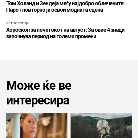
Том Холанд и Зендеја меѓу најдобро облечените:
Парот повторно ја освои модната сцена
Астрологија
Хороскоп за почетокот на август: За овие 4 знаци
започнува период на големи промени
Може ќе ве
интересира