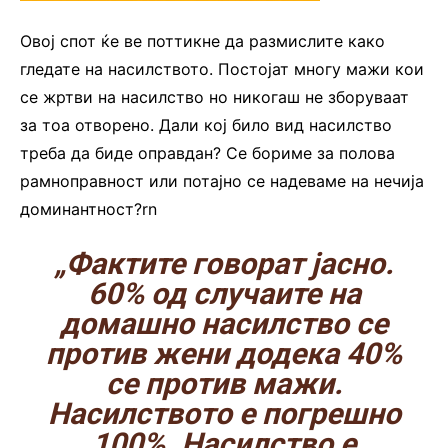
Овој спот ќе ве поттикне да размислите како
гледате на насилството. Постојат многу мажи кои
се жртви на насилство но никогаш не зборуваат
за тоа отворено. Дали кој било вид насилство
треба да биде оправдан? Се бориме за полова
рамноправност или потајно се надеваме на нечија
доминантност?rn
„Фактите говорат јасно.
60% од случаите на
домашно насилство се
против жени додека 40%
се против мажи.
Насилството е погрешно
100%. Насилство е