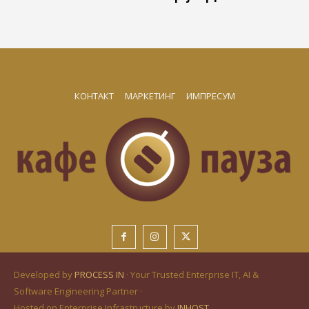
КОНТАКТ
МАРКЕТИНГ
ИМПРЕСУМ
Developed by
PROCESS IN
· Your Trusted Enterprise IT, AI &
Software Engineering Partner ·
Hosted on Enterprise Infrastructure by
INHOST