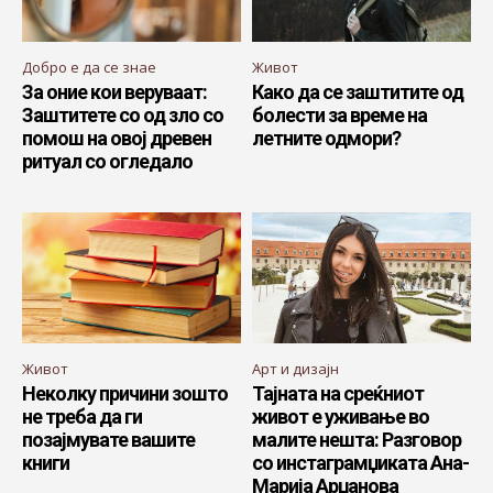
Добро е да се знае
Живот
За оние кои веруваат:
Како да се заштитите од
Заштитете со од зло со
болести за време на
помош на овој древен
летните одмори?
ритуал со огледало
Живот
Арт и дизајн
Неколку причини зошто
Тајната на среќниот
не треба да ги
живот е уживање во
позајмувате вашите
малите нешта: Разговор
книги
со инстаграмџиката Ана-
Марија Арџанова