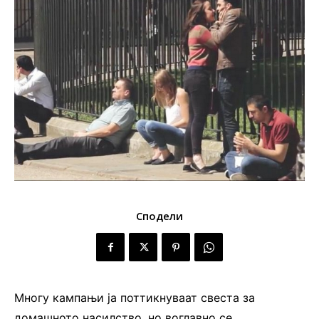
Сподели
Многу кампањи ја поттикнуваат свеста за
домашното насилство, но воглавно се