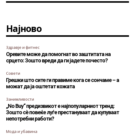
Најново
Здравје и фитнес
Оревите може да помогнат во заштитата на
срцето: Зошто вреди да ги јадете почесто?
Совети
Грешки што сите ги правиме кога се сончаме – а
можат да ја оштетат кожата
Занимливости
„No Buy“ предизвикот е најпопуларниот тренд:
Зошто сè повеќе луѓе престануваат да купуваат
непотребни работи?
Мода и убавина