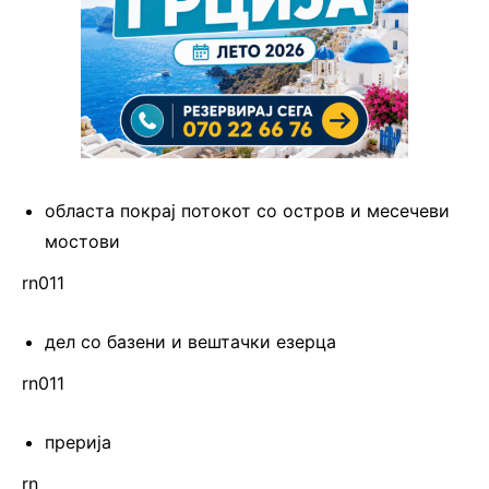
областа покрај потокот со остров и месечеви
мостови
rn011
дел со базени и вештачки езерца
rn011
прерија
rn