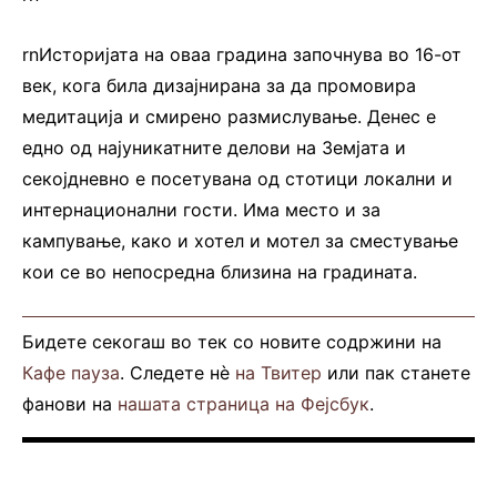
rnИсторијата на оваа градина започнува во 16-от
век, кога била дизајнирана за да промовира
медитација и смирено размислување. Денес е
едно од најуникатните делови на Земјата и
секојдневно е посетувана од стотици локални и
интернационални гости. Има место и за
кампување, како и хотел и мотел за сместување
кои се во непосредна близина на градината.
Бидете секогаш во тек со новите содржини на
Кафе пауза
. Следете нè
на Твитер
или пак станете
фанови на
нашата страница на Фејсбук
.