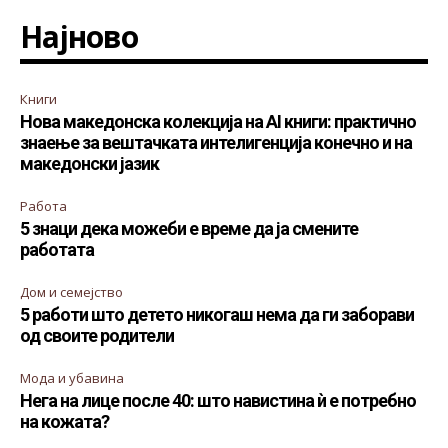
Најново
Книги
Нова македонска колекција на AI книги: практично
знаење за вештачката интелигенција конечно и на
македонски јазик
Работа
5 знаци дека можеби е време да ја смените
работата
Дом и семејство
5 работи што детето никогаш нема да ги заборави
од своите родители
Мода и убавина
Нега на лице после 40: што навистина ѝ е потребно
на кожата?