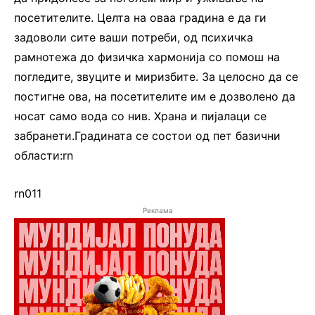
посетителите. Целта на оваа градина е да ги
задоволи сите ваши потреби, од психичка
рамнотежа до физичка хармонија со помош на
погледите, звуците и миризбите. За целосно да се
постигне ова, на посетителите им е дозволено да
носат само вода со нив. Храна и пијалаци се
забранети.Градината се состои од пет базични
области:rn
rn011
Реклама