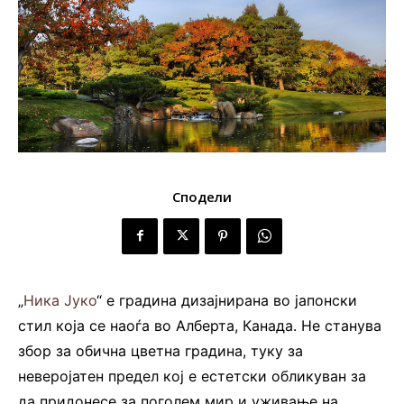
Сподели
„
Ника Јуко
“ е градина дизајнирана во јапонски
стил која се наоѓа во Алберта, Канада. Не станува
збор за обична цветна градина, туку за
неверојатен предел кој е естетски обликуван за
да придонесе за поголем мир и уживање на