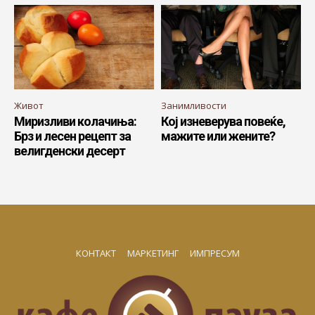
Живот
Занимливости
Миризливи колачиња:
Кој изневерува повеќе,
Брз и лесен рецепт за
мажите или жените?
велигденски десерт
КОНТАКТ
МАРКЕТИНГ
ИМПРЕСУМ