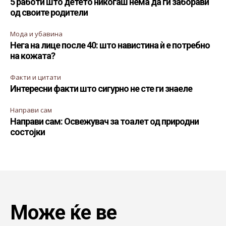
5 работи што детето никогаш нема да ги заборави
од своите родители
Мода и убавина
Нега на лице после 40: што навистина ѝ е потребно
на кожата?
Факти и цитати
Интересни факти што сигурно не сте ги знаеле
Направи сам
Направи сам: Освежувач за тоалет од природни
состојки
Може ќе ве