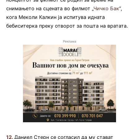
снимањето на сцената во филмот „
Чичко Бак
“,
кога Меколи Калкин ја испитува идната
бебиситерка преку отворот за пошта на вратата.
Реклама
12.
Даниел Стерн се согласил да му стават