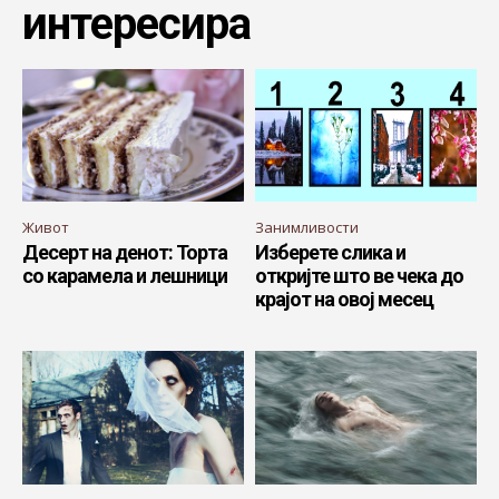
интересира
Живот
Занимливости
Десерт на денот: Торта
Изберете слика и
со карамелa и лешници
откријте што ве чека до
крајот на овој месец