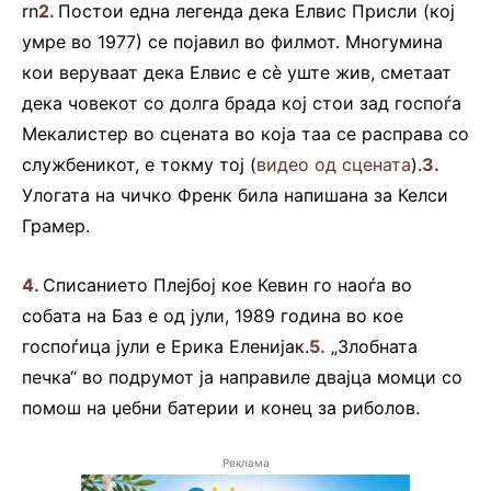
rn
2.
Постои една легенда дека Елвис Присли (кој
умре во 1977) се појавил во филмот. Многумина
кои веруваат дека Елвис е сè уште жив, сметаат
дека човекот со долга брада кој стои зад госпоѓа
Мекалистер во сцената во која таа се расправа со
службеникот, е токму тој (
видео од сцената
).
3.
Улогата на чичко Френк била напишана за Келси
Грамер.
4.
Списанието Плејбој кое Кевин го наоѓа во
собата на Баз е од јули, 1989 година во кое
госпоѓица јули е Ерика Еленијак.
5.
„Злобната
печка“ во подрумот ја направиле двајца момци со
помош на џебни батерии и конец за риболов.
Реклама