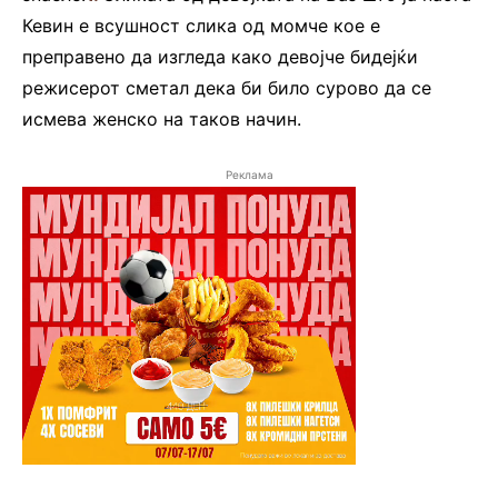
Кевин е всушност слика од момче кое е
преправено да изгледа како девојче бидејќи
режисерот сметал дека би било сурово да се
исмева женско на таков начин.
Реклама