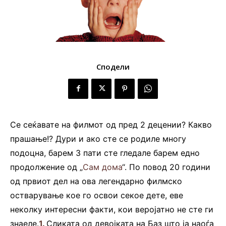
Сподели
Се сеќавате на филмот од пред 2 децении? Какво
прашање!? Дури и ако сте се родиле многу
подоцна, барем 3 пати сте гледале барем едно
продолжение од „
Сам дома
“. По повод 20 години
од првиот дел на ова легендарно филмско
остварување кое го освои секое дете, еве
неколку интересни факти, кои веројатно не сте ги
знаеле.
1.
Сликата од девојката на Баз што ја наоѓа