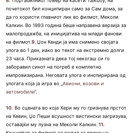
8.
Портабилниот плеер на касети Talkboy, на
почетокот бил конципиран само за Сам дома, за
да го користи главниот лик во филмот, Меколи
Калкин. Во 1993 година беше направена верзија за
малопродажба, на иницијатива на млади фанови
на филмот.
9.
Џон Кенди ја има снимено својата
улога во 1 ден, иако во текот на екстремно долги
23 часа. Приказната дека тој некогаш си го
заборавил синот на погреб е комплетно
импровизирана. Неговата улога е инспирирана од
улогата која ја игра во „
Авиони, возови и
автомобили
“.
10.
Во сцената во која Хери му го гризнува прстот
на Кевин, Џо Пеши всушност вистински загризува,
оставајќи му лузна на Меколи Калкин.
11.
Концептот за филмот се родил за време на