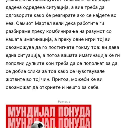
дадена одредена ситуација, а вие треба да
одговорите како ќе реагирате ако се најдете во
неа. Самиот Мартел вели дека работите ги
разбираме преку комбинирање на разумот со
нашата имагинација, а преку овие игри тој ви
овозможува да го постигнете токму тоа: ви дава
една ситуација, а потоа вашата имагинација ќе ги
пополни дупките кои треба да се пополнат за да
се добие слика за тоа како се чувствувале
жртвите во тој чин. Притоа, можеби ќе ви
овозможат да откриете и нешто за себе.
Реклама