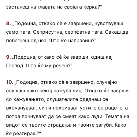
застанеш на главата на својата ќерка?“
8.
„Подоцна, откако сè е завршено, чувствуваш
само тага. Сеприсутна, сеопфатна тага. Сакаш да
побегнеш од неа. Што ќе направиш?“
9.
„Подоцна, откако сè ќе заврши, одиш кај
Господ. Што ќе му речеш?“
10.
„Подоцна, откако сè е завршено, случајно
слушаш како некој кажува виц. Откако ќе заврши
со кажувањето, слушателите одеднаш се
вкочануваат, си ги покриваат устите со рацете, а
потоа почнуваат да се смеат како луди. Темата на
вицот се твоите страдања и твоите загуби. Како
ќе реагираш?“