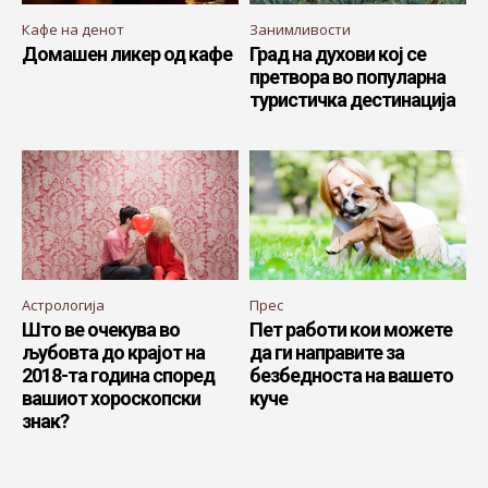
Кафе на денот
Занимливости
Домашен ликер од кафе
Град на духови кој се
претвора во популарна
туристичка дестинација
Астрологија
Прес
Што ве очекува во
Пет работи кои можете
љубовта до крајот на
да ги направите за
2018-та година според
безбедноста на вашето
вашиот хороскопски
куче
знак?