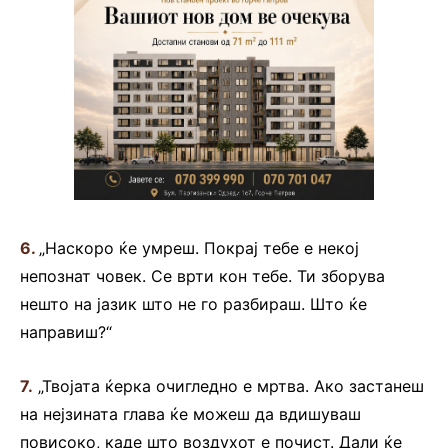
6.
„Наскоро ќе умреш. Покрај тебе е некој
непознат човек. Се врти кон тебе. Ти зборува
нешто на јазик што не го разбираш. Што ќе
направиш?“
7.
„Твојата ќерка очигледно е мртва. Ако застанеш
на нејзината глава ќе можеш да вдишуваш
повисоко, каде што воздухот е почист. Дали ќе