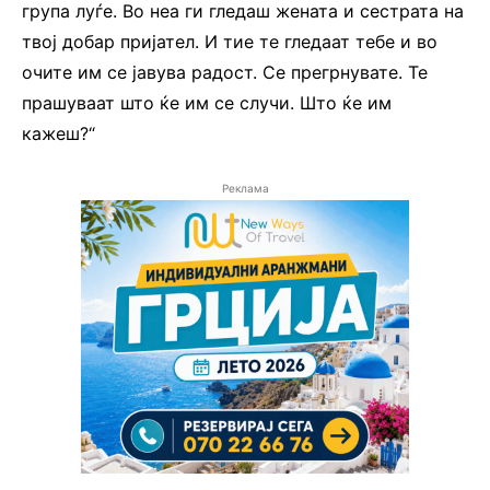
група луѓе. Во неа ги гледаш жената и сестрата на
твој добар пријател. И тие те гледаат тебе и во
очите им се јавува радост. Се прегрнувате. Те
прашуваат што ќе им се случи. Што ќе им
кажеш?“
Реклама