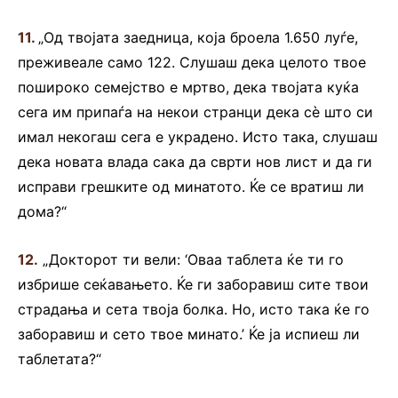
11.
„Од твојата заедница, која броела 1.650 луѓе,
преживеале само 122. Слушаш дека целото твое
пошироко семејство е мртво, дека твојата куќа
сега им припаѓа на некои странци дека сè што си
имал некогаш сега е украдено. Исто така, слушаш
дека новата влада сака да сврти нов лист и да ги
исправи грешките од минатото. Ќе се вратиш ли
дома?“
12.
„Докторот ти вели: ‘Оваа таблета ќе ти го
избрише сеќавањето. Ќе ги заборавиш сите твои
страдања и сета твоја болка. Но, исто така ќе го
заборавиш и сето твое минато.’ Ќе ја испиеш ли
таблетата?“