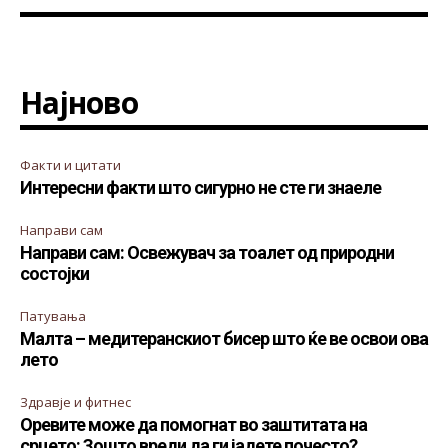
Најново
Факти и цитати
Интересни факти што сигурно не сте ги знаеле
Направи сам
Направи сам: Освежувач за тоалет од природни
состојки
Патувања
Малта – медитеранскиот бисер што ќе ве освои ова
лето
Здравје и фитнес
Оревите може да помогнат во заштитата на
срцето: Зошто вреди да ги јадете почесто?