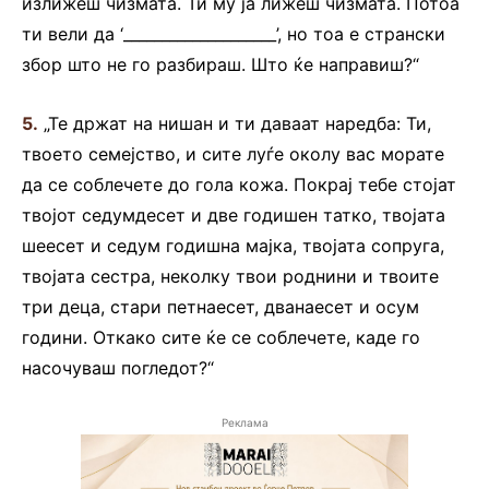
излижеш чизмата. Ти му ја лижеш чизмата. Потоа
ти вели да ‘____________________’, но тоа е странски
збор што не го разбираш. Што ќе направиш?“
5.
„Те држат на нишан и ти даваат наредба: Ти,
твоето семејство, и сите луѓе околу вас морате
да се соблечете до гола кожа. Покрај тебе стојат
твојот седумдесет и две годишен татко, твојата
шеесет и седум годишна мајка, твојата сопруга,
твојата сестра, неколку твои роднини и твоите
три деца, стари петнаесет, дванаесет и осум
години. Откако сите ќе се соблечете, каде го
насочуваш погледот?“
Реклама