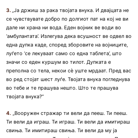
3.
„Ја држиш за рака твојата внука. И двајцата не
се чувствувате добро по долгиот пат на кој не ви
дале ни храна ни вода. Еден војник ве води во
‘амбулантата’. Излегува дека всушност ве одвел во
една дупка каде, според зборовите на војниците,
луѓето ‘се лекуваат само со една таблета’, што
значи со еден куршум во тилот. Дупката е
преполна со тела, некои сè уште мрдаат. Пред вас
во ред стојат шест луѓе. Твојата внука погледнува
во тебе и те прашува нешто. Што те прашува
твојата внука?“
4.
„Вооружен стражар ти вели да пееш. Ти пееш.
Ти вели да играш. Ти играш. Ти вели да имитираш
свиња. Ти имитираш свиња. Ти вели да му ја