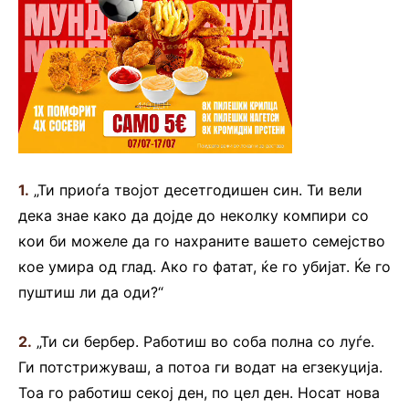
1.
„Ти приоѓа твојот десетгодишен син. Ти вели
дека знае како да дојде до неколку компири со
кои би можеле да го нахраните вашето семејство
кое умира од глад. Ако го фатат, ќе го убијат. Ќе го
пуштиш ли да оди?“
2.
„Ти си бербер. Работиш во соба полна со луѓе.
Ги потстрижуваш, а потоа ги водат на егзекуција.
Тоа го работиш секој ден, по цел ден. Носат нова