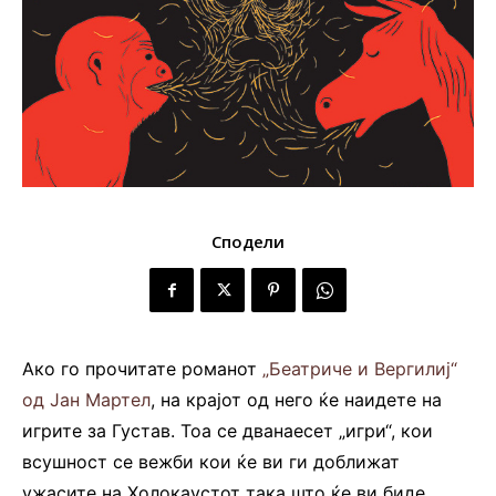
Сподели
Ако го прочитате романот
„Беатриче и Вергилиј“
од Јан Мартел
, на крајот од него ќе наидете на
игрите за Густав. Тоа се дванаесет „игри“, кои
всушност се вежби кои ќе ви ги доближат
ужасите на Холокаустот така што ќе ви биде