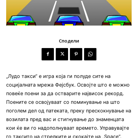
Сподели
„Лудо такси“ е игра која ги полуде сите на
социјалната мрежа Фејсбук. Освојте што е можно
повеќе поени за да остварите највисок рекорд.
Поените се освојуваат со поминување на што
поголем дел од патеката, преку прескокнување на
возилата пред вас и стигнување до знаменцата
кои ќе ви го надополнуваат времето. Управувајте
го таксито на стрелките и скокајте на „Space“.