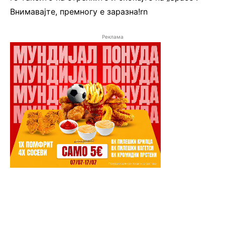
Внимавајте, премногу е заразна!rn
Реклама