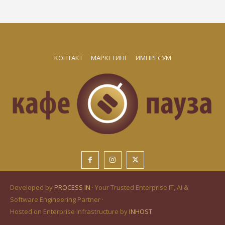
КОНТАКТ
МАРКЕТИНГ
ИМПРЕСУМ
Developed by
PROCESS IN
· Your Trusted Enterprise IT, AI &
Software Engineering Partner ·
Hosted on Enterprise Infrastructure by
INHOST