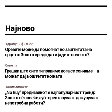
Најново
Здравје и фитнес
Оревите може да помогнат во заштитата на
срцето: Зошто вреди да ги јадете почесто?
Совети
Грешки што сите ги правиме кога се сончаме – а
можат да ја оштетат кожата
Занимливости
„No Buy“ предизвикот е најпопуларниот тренд:
Зошто сè повеќе луѓе престануваат да купуваат
непотребни работи?