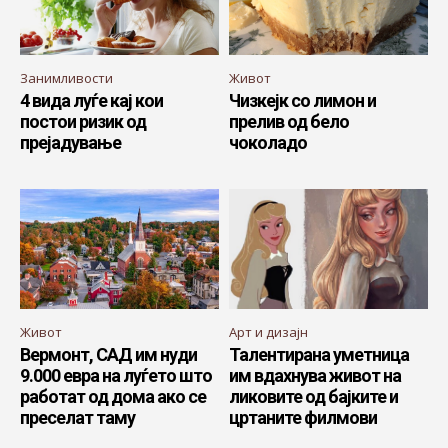
Занимливости
Живот
4 вида луѓе кај кои
Чизкејк со лимон и
постои ризик од
прелив од бело
прејадување
чоколадо
Живот
Арт и дизајн
Вермонт, САД им нуди
Талентирана уметница
9.000 евра на луѓето што
им вдахнува живот на
работат од дома ако се
ликовите од бајките и
преселат таму
цртаните филмови