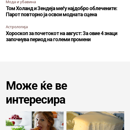
Мода и убавина
Том Холанд и Зендеја меѓу најдобро облечените:
Парот повторно ја освои модната сцена
Астрологија
Хороскоп за почетокот на август: За овие 4 знаци
започнува период на големи промени
Може ќе ве
интересира