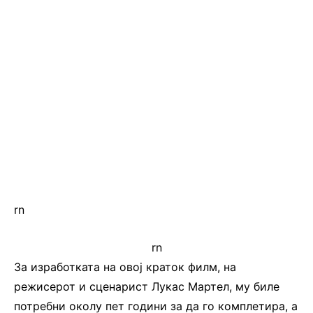
rn
rn
За изработката на овој краток филм, на
режисерот и сценарист Лукас Мартел, му биле
потребни околу пет години за да го комплетира, а