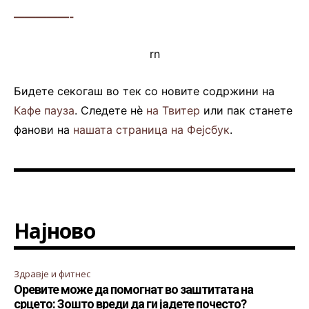
—————-
rn
Бидете секогаш во тек со новите содржини на
Кафе пауза
. Следете нè
на Твитер
или пак станете
фанови на
нашата страница на Фејсбук
.
Најново
Здравје и фитнес
Оревите може да помогнат во заштитата на
срцето: Зошто вреди да ги јадете почесто?