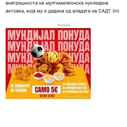
внатрешноста на мултимилионска нуклеарна
актовка, која му е дадена од владата на САД? :)rn
Реклама