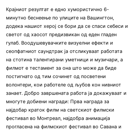
Крајниот резултат е едно хумористично 6-
минутно беснеење по улиците на Вашингтон,
додека нашиот херој се бори да се спаси себеси и
светот од хаосот предизвикан од еден гладен
гулаб. Воодушевувачките визуелни ефекти и
сеопфатниот саундтрак ја отсликуваат работата
на стотина талентирани уметници и музичари, а
филмот е тестамент за она што може да биде
постигнато од тим сочинет од посветени
волонтери, кои работеле од љубов кон нивниот
занает. Добро завршената работа ја докажуваат и
многуте добиени награди: Прва награда за
најдобар краток филм на светскиот филмски
фестивал во Монтреал, најдобра анимација
прогласена на филмскиот фестивал во Савана и