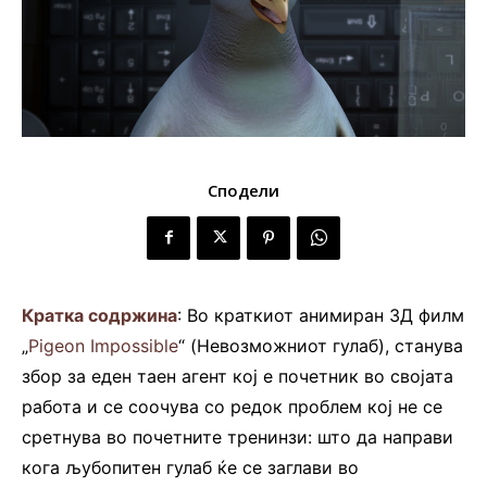
Сподели
Кратка содржина
: Во краткиот анимиран 3Д филм
„
Pigeon Impossible
“ (Невозможниот гулаб), станува
збор за еден таен агент кој е почетник во својата
работа и се соочува со редок проблем кој не се
сретнува во почетните тренинзи: што да направи
кога љубопитен гулаб ќе се заглави во