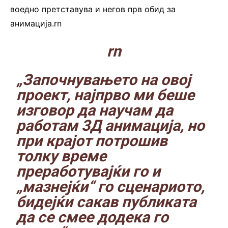
воедно претставува и негов прв обид за
анимација.rn
.
rn
„Започнувањето на овој
проект, најпрво ми беше
изговор да научам да
работам 3Д анимација, но
при крајот потрошив
толку време
преработувајќи го и
„мазнејќи“ го сценариото,
бидејќи сакав публиката
да се смее додека го