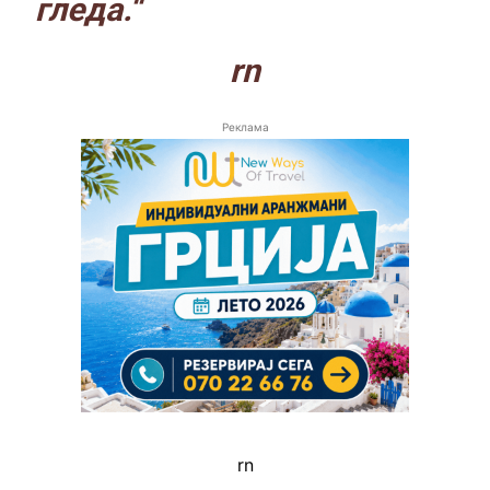
гледа.“
rn
Реклама
rn