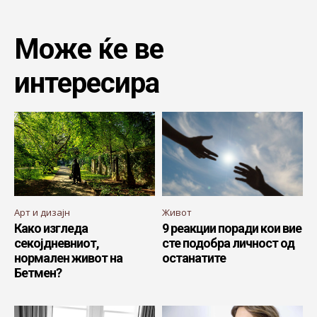
Може ќе ве
интересира
Арт и дизајн
Живот
Како изгледа
9 реакции поради кои вие
секојдневниот,
сте подобра личност од
нормален живот на
останатите
Бетмен?