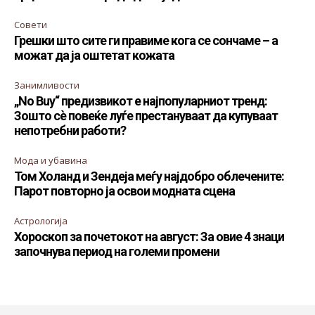
Совети
Грешки што сите ги правиме кога се сончаме – а
можат да ја оштетат кожата
Занимливости
„No Buy“ предизвикот е најпопуларниот тренд:
Зошто сè повеќе луѓе престануваат да купуваат
непотребни работи?
Мода и убавина
Том Холанд и Зендеја меѓу најдобро облечените:
Парот повторно ја освои модната сцена
Астрологија
Хороскоп за почетокот на август: За овие 4 знаци
започнува период на големи промени