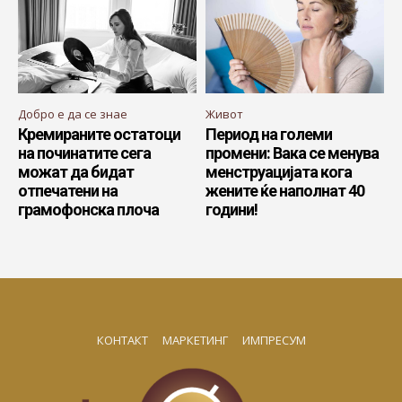
Добро е да се знае
Живот
Кремираните остатоци
Период на големи
на починатите сега
промени: Вака се менува
можат да бидат
менструацијата кога
отпечатени на
жените ќе наполнат 40
грамофонска плоча
години!
КОНТАКТ
МАРКЕТИНГ
ИМПРЕСУМ