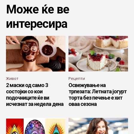
Може ќе ве
интересира
Живот
Рецепти
2 маски од само 3
Освежување на
состојки со кои
трпезата: Летната јогурт
подочниците ќе ви
торта без печење е хит
исчезнат за недела дена
оваа сезона