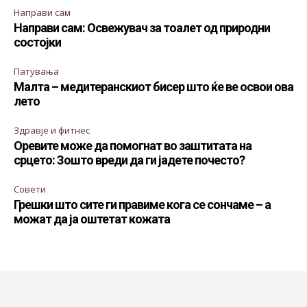
Направи сам
Направи сам: Освежувач за тоалет од природни
состојки
Патувања
Малта – медитеранскиот бисер што ќе ве освои ова
лето
Здравје и фитнес
Оревите може да помогнат во заштитата на
срцето: Зошто вреди да ги јадете почесто?
Совети
Грешки што сите ги правиме кога се сончаме – а
можат да ја оштетат кожата