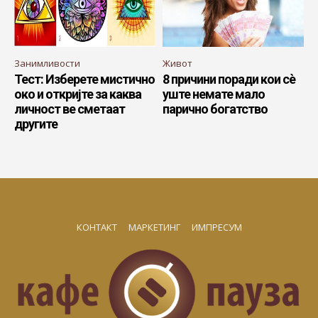
Занимливости
Живот
Тест: Изберете мистично
8 причини поради кои сè
око и откријте за каква
уште немате мало
личност ве сметаат
парично богатство
другите
КОНТАКТ
МАРКЕТИНГ
ИМПРЕСУМ