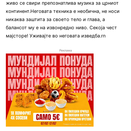
живо се свири препознатлива музика за црниот
континент.Неговата техника е необична, не носи
никаква заштита за своето тело и глава, а
балансот му е на извонредно ниво. Секоја чест
мајсторе! Уживајте во неговата изведба.rn
Реклама