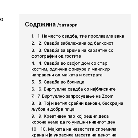
то
Содржина
/затвори
1. Наместо свадба, тие прославиле вака
2. Свадба забележана од балконот
3. Свадба за време на карантин со
фотографии од гостите
4. Свадба во својот дом со стар
костим, одлична фризура и маникир
направени од мајката и сестрата
5. Свадба во болница
6. Виртуелна свадба со најблиските
7. Виртуелно запросување на Zoom
8. Tој и ветил среќни денови, бескрајна
љубов и добра пица
9. Креативен пар кој решил дека
корона нема да го унишни нивниот ден
10. Мајката на невестата спремила
храна и ја украсила масата на денот на