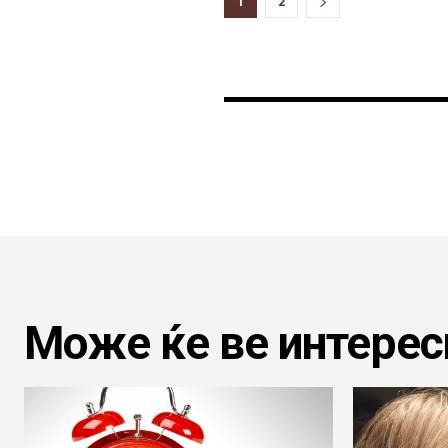
1
2
Може ќе ве интерес