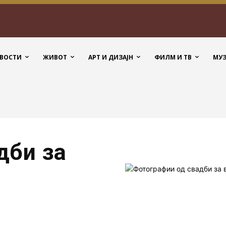
ВОСТИ
ЖИВОТ
АРТ И ДИЗАЈН
ФИЛМ И ТВ
МУ
дби за