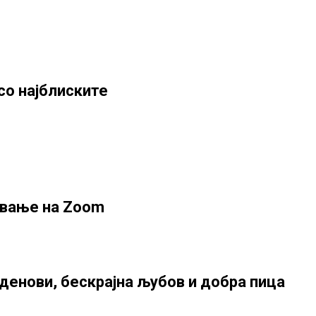
со најблиските
ување на Zoom
и денови, бескрајна љубов и добра пица