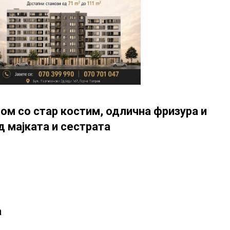
дом со стар костим, одлична фризура и
д мајката и сестрата
а