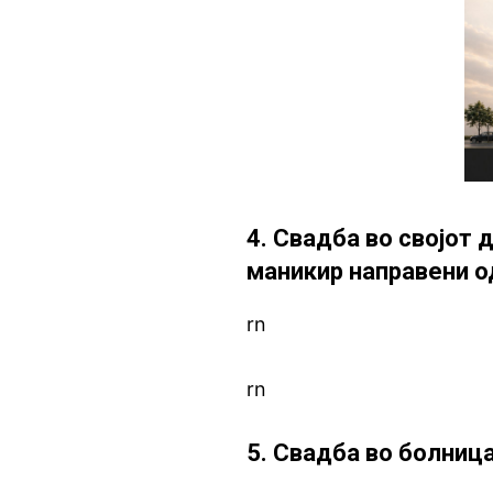
4. Свадба во својот 
маникир направени о
rn
rn
5. Свадба во болниц