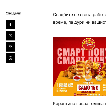
Сподели
Свадбите се света работ
време, па дури ни вашио
Карантинот оваа година