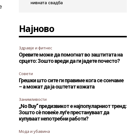
нивната свадба
е
Најново
Здравје и фитнес
Оревите може да помогнат во заштитата на
срцето: Зошто вреди да ги јадете почесто?
Совети
Грешки што сите ги правиме кога се сончаме
– а можат да ја оштетат кожата
Занимливости
„No Buy“ предизвикот е најпопуларниот тренд:
Зошто сè повеќе луѓе престануваат да
купуваат непотребни работи?
Мода и убавина