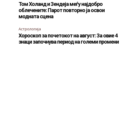
Том Холанд и Зендеја меѓу најдобро
облечените: Парот повторно ја освои
модната сцена
Астрологија
Хороскоп за почетокот на август: За овие 4
знаци започнува период на големи промени