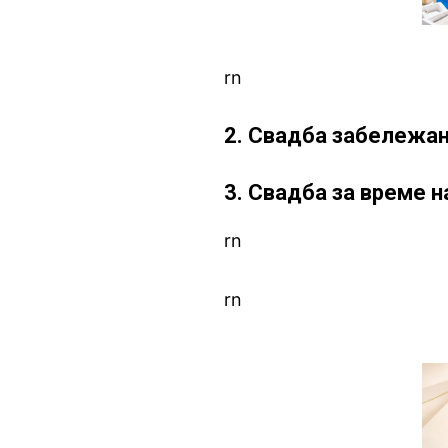
rn
2. Свадба забележан
3. Свадба за време 
rn
rn