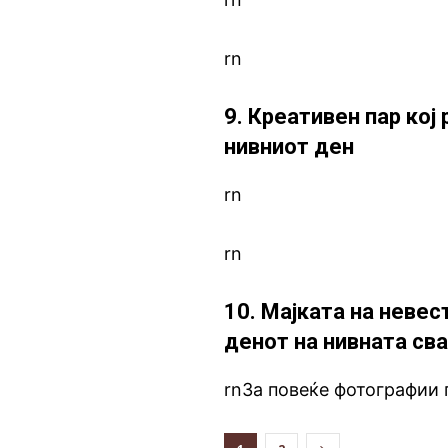
rn
9. Креативен пар кој
нивниот ден
rn
rn
10. Мајката на невес
денот на нивната св
rnЗа повеќе фотографии