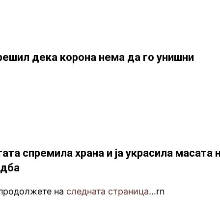
 решил дека корона нема да го унишни
тата спремила храна и ја украсила масата 
адба
 продолжете на
следната страница
…rn