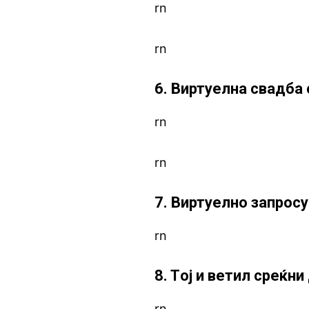
rn
rn
6. Виртуелна свадба 
rn
rn
7. Виртуелно запрос
rn
8. Tој и ветил среќн
rn