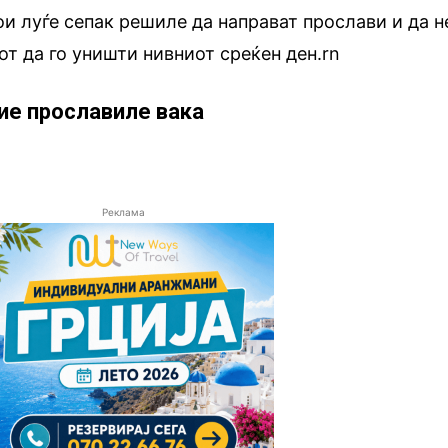
ои луѓе сепак решиле да направат прослави и да н
от да го уништи нивниот среќен ден.rn
тие прославиле вака
Реклама