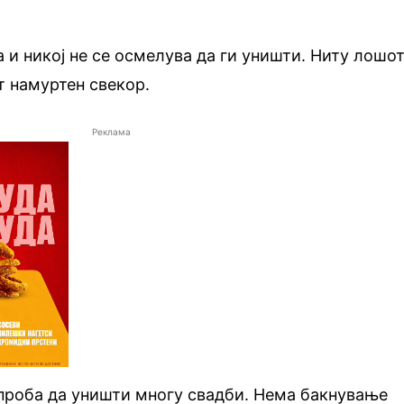
а и никој не се осмелува да ги уништи. Ниту лошо
т намуртен свекор.
Реклама
 проба да уништи многу свадби. Нема бакнување