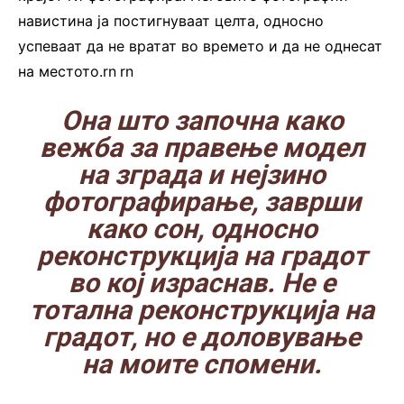
навистина ја постигнуваат целта, односно
успеваат да не вратат во времето и да не однесат
на местото.rn
.
rn
Она што започна како
вежба за правење модел
на зграда и нејзино
фотографирање, заврши
како сон, односно
реконструкција на градот
во кој израснав. Не е
тотална реконструкција на
градот, но е доловување
на моите спомени.