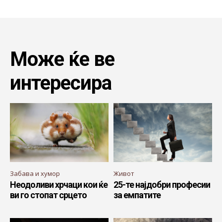
Може ќе ве
интересира
Забава и хумор
Живот
Неодоливи хрчаци кои ќе
25-те најдобри професии
ви го стопат срцето
за емпатите