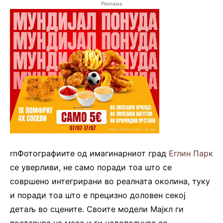
Реклама
rnФотографиите од имагинарниот град
Еглин Парк
се уверливи, не само поради тоа што се
совршено интегрирани во реалната околина, туку
и поради тоа што е прецизно доловен секој
детаљ во сцените. Своите модели Мајкл ги
поставува на маса и ги надополнува со