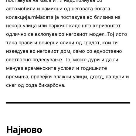
автомобили и камиони од неговата богата
колекција.rnМасата ја поставува во близина на
некоја улица или паркинг каде што хоризонтот
одлично се вклопува со неговиот модел. Тој исто
така прави и вечерни слики од градот, кои ги
изведува во неговиот дом, само со едноставно
светлосно подесување. Тој може дури и да ги
менува временските услови и годишните
времиња, правејќи влажни улици, дожд, па дури и
снег од сода бикарбона.
Најново