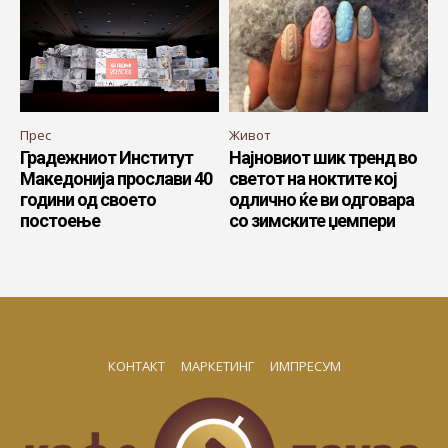
Прес
Живот
Градежниот Институт
Најновиот шик тренд во
Македонија прослави 40
светот на ноктите кој
години од своето
одлично ќе ви одговара
постоење
со зимските џемпери
КОНТАКТ
МАРКЕТИНГ
ИМПРЕСУМ