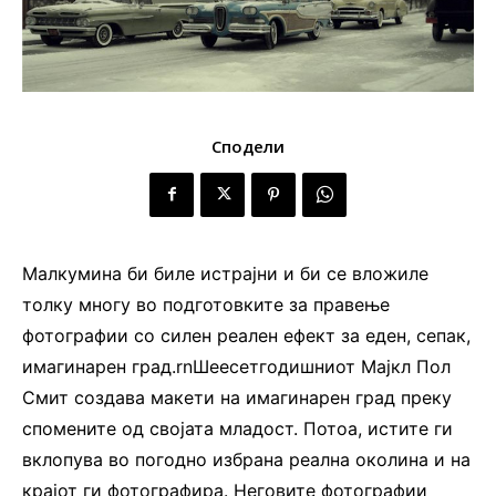
Сподели
Малкумина би биле истрајни и би се вложиле
толку многу во подготовките за правење
фотографии со силен реален ефект за еден, сепак,
имагинарен град.rnШеесетгодишниот Мајкл Пол
Смит создава макети на имагинарен град преку
спомените од својата младост. Потоа, истите ги
вклопува во погодно избрана реална околина и на
крајот ги фотографира. Неговите фотографии