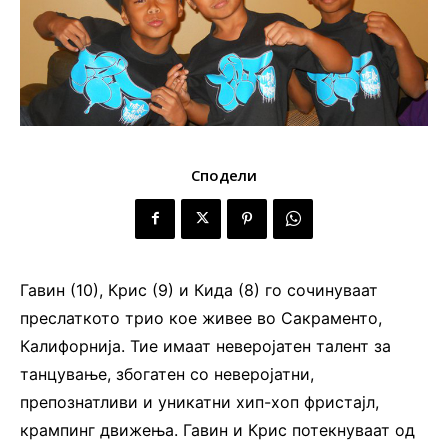
Сподели
Гавин (10), Крис (9) и Кида (8) го сочинуваат
преслаткото трио кое живее во Сакраменто,
Калифорнија. Тие имаат неверојатен талент за
танцување, збогатен со неверојатни,
препознатливи и уникатни хип-хоп фристајл,
крампинг движења. Гавин и Крис потекнуваат од