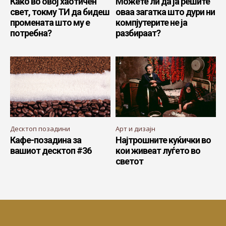
Како во овој хаотичен
Можете ли да ја решите
свет, токму ТИ да бидеш
оваа загатка што дури ни
промената што му е
компјутерите не ја
потребна?
разбираат?
Десктоп позадини
Арт и дизајн
Кафе-позадина за
Најтрошните куќички во
вашиот десктоп #36
кои живеат луѓето во
светот