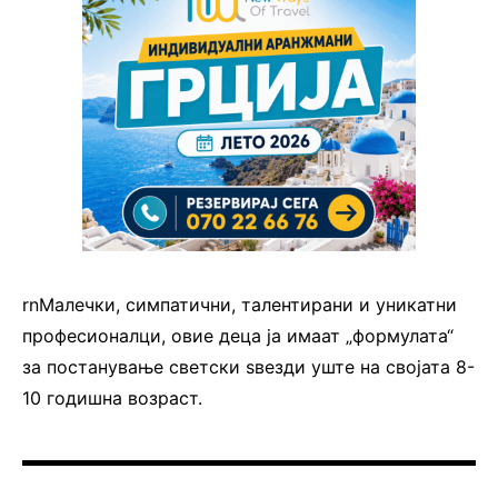
rnМалечки, симпатични, талентирани и уникатни
професионалци, овие деца ја имаат „формулата“
за постанување светски ѕвезди уште на својата 8-
10 годишна возраст.