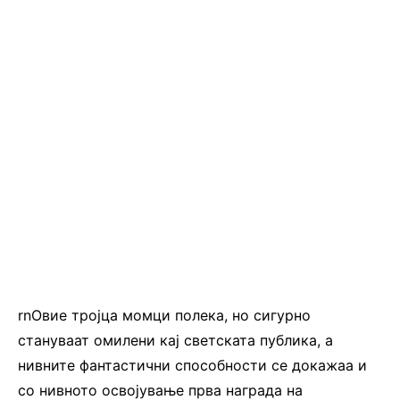
rnОвие тројца момци полека, но сигурно
стануваат омилени кај светската публика, а
нивните фантастични способности се докажаа и
со нивното освојување прва награда на