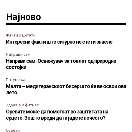
Најново
Факти и цитати
Интересни факти што сигурно не сте ги знаеле
Направи сам
Направи сам: Освежувач за тоалет од природни
состојки
Патувања
Малта – медитеранскиот бисер што ќе ве освои ова
лето
Здравје и фитнес
Оревите може да помогнат во заштитата на
срцето: Зошто вреди да ги јадете почесто?
Совети