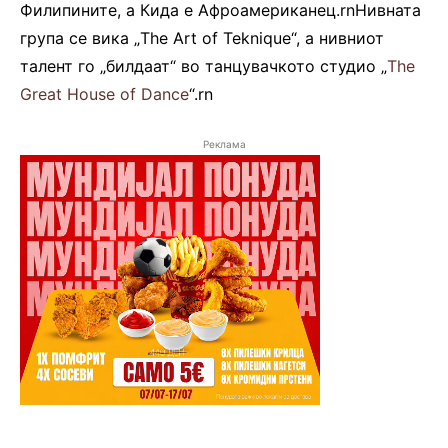
Филипините, а Кида е Афроамериканец.rnНивната
група се вика „The Art of Teknique“, а нивниот
талент го „билдаат“ во танцувачкото студио „
The
Great House of Dance
“.rn
Реклама