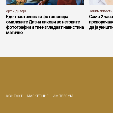
Арт и дизајн
Занимливости
Еден наставник ги фотошопира
Само 2 часа
омилените Дизни ликови во неговите
препорачан
фотографии и тие изгледаат навистина
да ја уништ
магично
КОНТАКТ
МАРКЕТИНГ
ИМПРЕСУМ