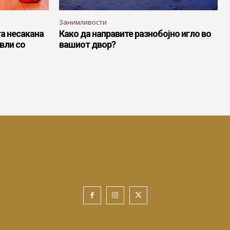
Занимливости
та несакана
Како да направите разнобојно игло во
вли со
вашиот двор?