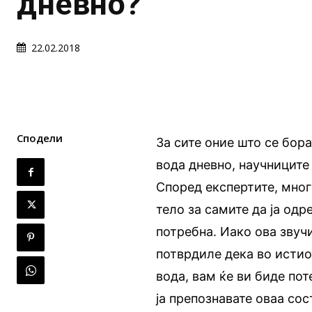
дневно?
22.02.2018
Сподели
За сите оние што се бор
вода дневно, научниците
Според експертите, мног
тело за самите да ја од
потребна. Иако ова звуч
потврдиле дека во исти
вода, вам ќе ви биде пот
ја препознавате оваа сос