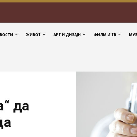
ВОСТИ
ЖИВОТ
АРТ И ДИЗАЈН
ФИЛМ И ТВ
МУ
а“ да
да