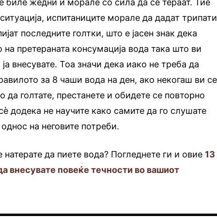
е биле жедни и морале со сила да се тераат. Тие
 ситуација, испитаниците морале да дадат трипат
пијат последните голтки, што е јасен знак дека
о на претераната консумација вода така што ви
 ја внесувате. Тоа значи дека иако не треба да
равилото за 8 чаши вода на ден, ако некогаш ви с
о да голтате, престанете и обидете се повторно
сè додека не научите како самите да го слушате
 однос на неговите потреби.
 натерате да пиете вода? Погледнете ги и овие
13
да внесувате повеќе течности во вашиот