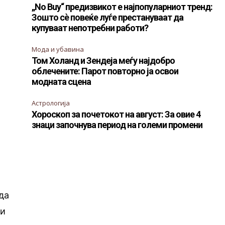
„No Buy“ предизвикот е најпопуларниот тренд:
Зошто сè повеќе луѓе престануваат да
купуваат непотребни работи?
Мода и убавина
Том Холанд и Зендеја меѓу најдобро
облечените: Парот повторно ја освои
модната сцена
Астрологија
Хороскоп за почетокот на август: За овие 4
знаци започнува период на големи промени
да
 и