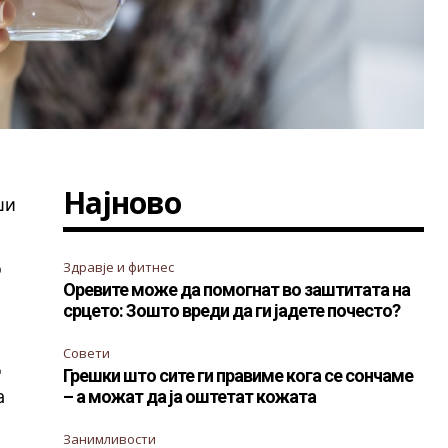
Најново
ши
!
о
Здравје и фитнес
Оревите може да помогнат во заштитата на
срцето: Зошто вреди да ги јадете почесто?
Совети
д
Грешки што сите ги правиме кога се сончаме
а
– а можат да ја оштетат кожата
Занимливости