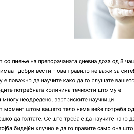
ат со пиење на препорачаната дневна доза од 8 ча
 имаат добри вести – ова правило не важи за сите
у е поважно да научите како да го слушате вашет
редите потребната количина течности што му е
и многу неодредено, австриските научници
от момент штом вашето тело нема веќе потреба о
ешко да голтате. Сè што треба е да научите како д
тојба бидејќи клучно е да го правите само она што