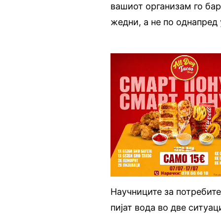
вашиот организам го бара
жедни, а не по однапред
Научниците за потребите
пијат вода во две ситуа