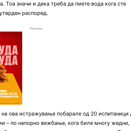
. Тоа значи и дека треба да пиете вода кога сте
 утврден распоред.
Реклама
 на ова истражување побарале од 20 испитаници 
ции – по напорно вежбање, кога биле многу жедни,