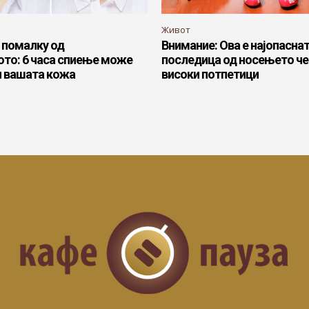
Живот
 помалку од
Внимание: Ова е најопасна
ото: 6 часа спиење може
последица од носењето че
и вашата кожа
високи потпетици