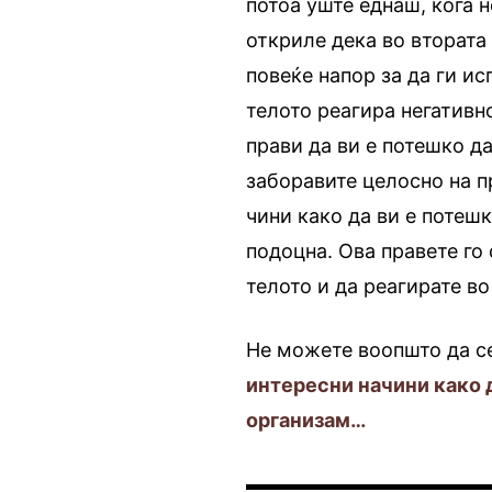
потоа уште еднаш, кога н
откриле дека во втората
повеќе напор за да ги ис
телото реагира негативн
прави да ви е потешко да
заборавите целосно на п
чини како да ви е потешк
подоцна. Ова правете го 
телото и да реагирате во
Не можете воопшто да се
интересни начини како 
организам…