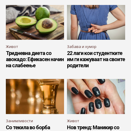
Живот
Забава и хумор
Тридневна диета со
22 лаги кои студентките
авокадо: Ефикасен начин
им ги кажуваат на своите
на слабеење
родители
Занимливости
Живот
Со текила во борба
Нов тренд: Маникир со