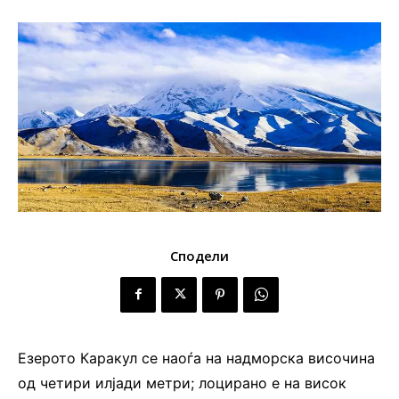
Сподели
Езерото Каракул се наоѓа на надморска височина
од четири илјади метри; лоцирано е на висок