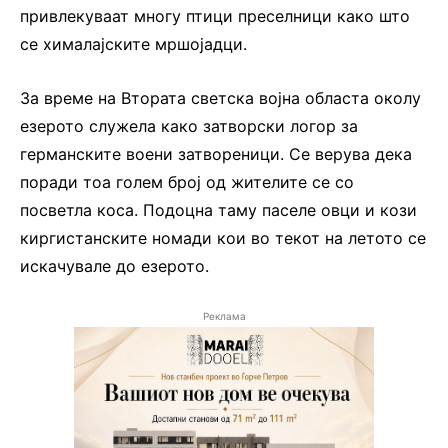
привлекуваат многу птици преселници како што
се хималајските мршојадци.
За време на Втората светска војна областа околу
езерото служела како затворски логор за
германските воени затвореници. Се верува дека
поради тоа голем број од жителите се со
посветла коса. Подоцна таму паселе овци и кози
киргистанските номади кои во текот на летото се
искачувале до езерото.
Реклама