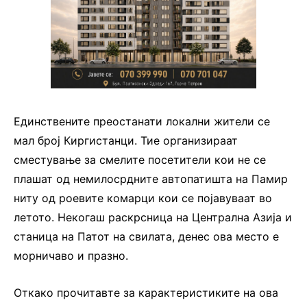
Единствените преостанати локални жители се
мал број Киргистанци. Тие организираат
сместување за смелите посетители кои не се
плашат од немилосрдните автопатишта на Памир
ниту од роевите комарци кои се појавуваат во
летото. Некогаш раскрсница на Централна Азија и
станица на Патот на свилата, денес ова место е
морничаво и празно.
Откако прочитавте за карактеристиките на ова