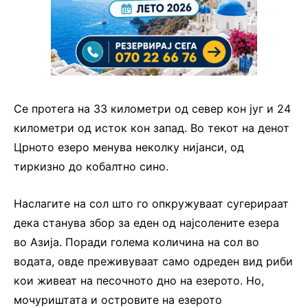
Се протега на 33 километри од север кон југ и 24
километри од исток кон запад. Во текот на денот
Црното езеро менува неколку нијанси, од
тиркизно до кобалтно сино.
Наслагите на сол што го опкружуваат сугерираат
дека станува збор за еден од најсолените езера
во Азија. Поради голема количина на сол во
водата, овде преживуваат само одреден вид риби
кои живеат на песочното дно на езерото. Но,
мочуриштата и островите на езерото