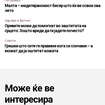
Патувања
Малта – медитеранскиот бисер што ќе ве освои ова
лето
Здравје и фитнес
Оревите може да помогнат во заштитата на
срцето: Зошто вреди да ги јадете почесто?
Совети
Грешки што сите ги правиме кога се сончаме – а
можат да ја оштетат кожата
Може ќе ве
интересира