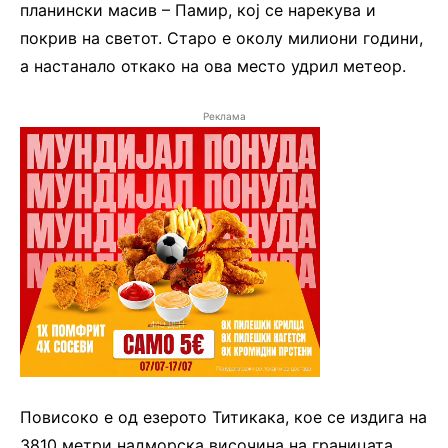
планински масив – Памир, кој се нарекува и
покрив на светот. Старо е околу милиони години,
а настанало откако на ова место удрил метеор.
Реклама
Повисоко е од езерото Титикака, кое се издига на
3810 метри надморска височина на границата