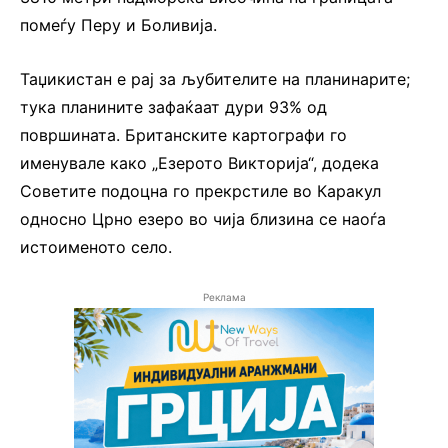
помеѓу Перу и Боливија.
Таџикистан е рај за љубителите на планинарите;
тука планините зафаќаат дури 93% од
површината. Британските картографи го
именувале како „Езерото Викторија“, додека
Советите подоцна го прекрстиле во Каракул
односно Црно езеро во чија близина се наоѓа
истоименото село.
Реклама