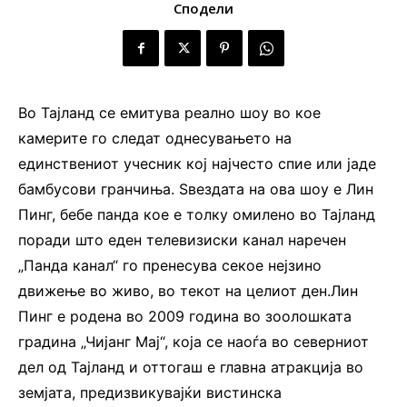
Сподели
Во Тајланд се емитува реално шоу во кое
камерите го следат однесувањето на
единствениот учесник кој најчесто спие или јаде
бамбусови гранчиња. Ѕвездата на ова шоу е Лин
Пинг, бебе панда кое е толку омилено во Тајланд
поради што еден телевизиски канал наречен
„Панда канал“ го пренесува секое нејзино
движење во живо, во текот на целиот ден.Лин
Пинг е родена во 2009 година во зоолошката
градина „Чијанг Мај“, која се наоѓа во северниот
дел од Тајланд и оттогаш е главна атракција во
земјата, предизвикувајќи вистинска