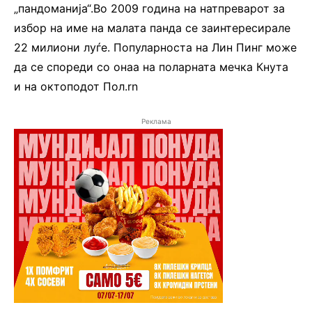
„пандоманија“.Во 2009 година на натпреварот за
избор на име на малата панда се заинтересирале
22 милиони луѓе. Популарноста на Лин Пинг може
да се спореди со онаа на поларната мечка Кнута
и на октоподот Пол.rn
Реклама