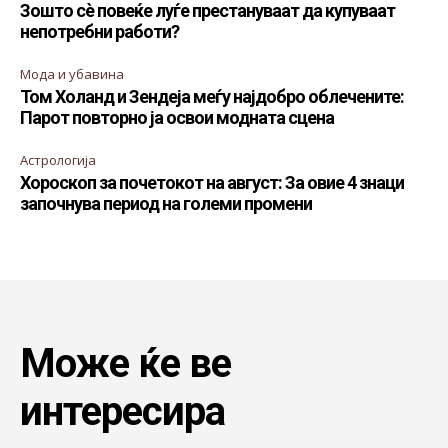
Зошто сè повеќе луѓе престануваат да купуваат
непотребни работи?
Мода и убавина
Том Холанд и Зендеја меѓу најдобро облечените:
Парот повторно ја освои модната сцена
Астрологија
Хороскоп за почетокот на август: За овие 4 знаци
започнува период на големи промени
Може ќе ве
интересира