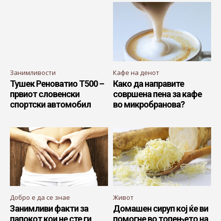
Занимливости
Кафе на денот
Тушек Реноватио Т500 –
Како да направите
првиот словенски
совршена пена за кафе
спортски автомобил
во микробранова?
Добро е да се знае
Живот
Занимливи факти за
Домашен сируп кој ќе ви
папокот кои не сте ги
помогне во топењето на