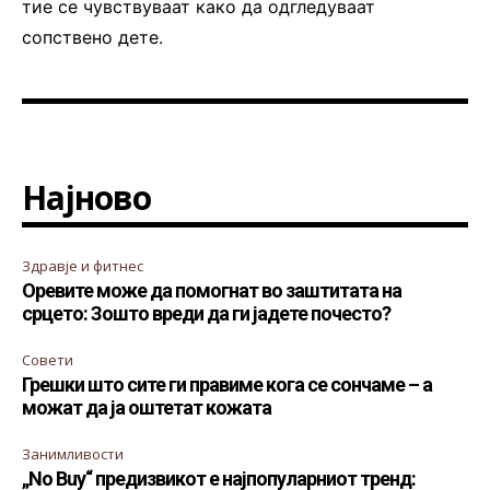
тие се чувствуваат како да одгледуваат
сопствено дете.
Најново
Здравје и фитнес
Оревите може да помогнат во заштитата на
срцето: Зошто вреди да ги јадете почесто?
Совети
Грешки што сите ги правиме кога се сончаме – а
можат да ја оштетат кожата
Занимливости
„No Buy“ предизвикот е најпопуларниот тренд: