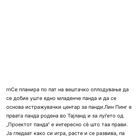
rnСе планира по пат на вештачко оплодување да
се добие уште едно младенче панда и да се
основа истражувачки центар за панди.Лин Пинг е
првата панда родена во Тајланд и за луѓето од
„Проектот панда“ е интересно сè што таа прави.
Ја гледаат како си игра, расте и се развива, па