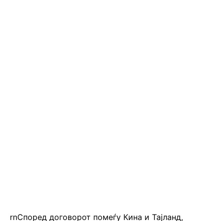
rnСпоред договорот помеѓу Кина и Тајланд,