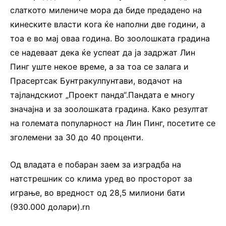
слаткото милениче мора да биде предадено на
кинеските власти кога ќе наполни две години, а
тоа е во мај оваа година. Во зоолошката градина
се надеваат дека ќе успеат да ја задржат Лин
Пинг уште некое време, а за тоа се залага и
Прасертсак Бунтракулпунтави, водачот на
тајландскиот „Проект панда“.Пандата е многу
значајна и за зоолошката градина. Како резултат
на големата популарност на Лин Пинг, посетите се
зголемени за 30 до 40 проценти.
Од владата е побаран заем за изградба на
натстрешник со клима уред во просторот за
играње, во вредност од 28,5 милиони бати
(930.000 долари).rn