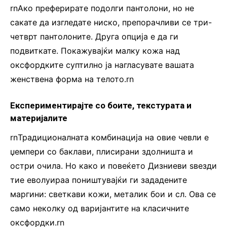
rnАко преферирате подолги пантолони, но не
сакате да изгледате ниско, препорачливи се три-
четврт пантолоните. Друга опција е да ги
подвиткате. Покажувајќи малку кожа над
оксфордките суптилно ја нагласувате вашата
женствена форма на телото.rn
Експериментирајте со боите, текстурата и
материјалите
rnТрадиционалната комбинација на овие чевли е
џемпери со баклави, плисирани здолништа и
остри очила. Но како и повеќето Дизниеви ѕвезди
тие еволуираа поништувајќи ги зададените
маргини: светкави кожи, металик бои и сл. Ова се
само неколку од варијантите на класичните
оксфордки.rn