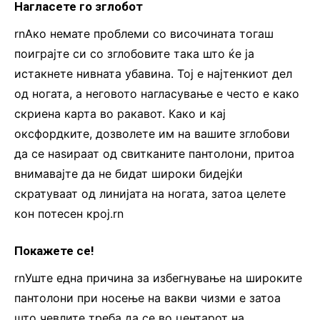
Нагласете го зглобот
rnАко немате проблеми со височината тогаш
поиграјте си со зглобовите така што ќе ја
истакнете нивната убавина. Тој е најтенкиот дел
од ногата, а неговото нагласување е често е како
скриена карта во ракавот. Како и кај
оксфордките, дозволете им на вашите зглобови
да се наѕираат од свитканите пантолони, притоа
внимавајте да не бидат широки бидејќи
скратуваат од линијата на ногата, затоа целете
кон потесен крој.rn
Покажете се!
rnУште една причина за избегнување на широките
пантолони при носење на вакви чизми е затоа
што чевлите треба да се во центарот на