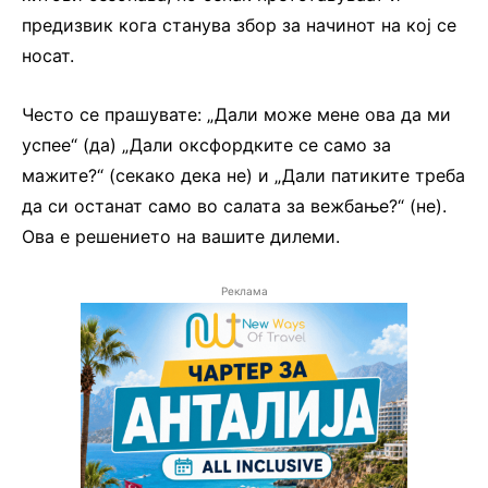
предизвик кога станува збор за начинот на кој се
носат.
Често се прашувате: „Дали може мене ова да ми
успее“ (да) „Дали оксфордките се само за
мажите?“ (секако дека не) и „Дали патиките треба
да си останат само во салата за вежбање?“ (не).
Ова е решението на вашите дилеми.
Реклама