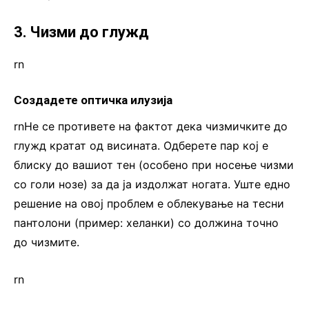
3. Чизми до глужд
rn
Создадете оптичка илузија
rnНе се противете на фактот дека чизмичките до
глужд кратат од висината. Одберете пар кој е
блиску до вашиот тен (особено при носење чизми
со голи нозе) за да ја издолжат ногата. Уште едно
решение на овој проблем е облекување на тесни
пантолони (пример: хеланки) со должина точно
до чизмите.
rn