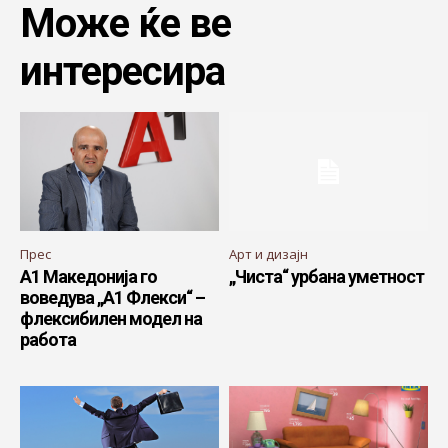
Може ќе ве
интересира
Прес
Арт и дизајн
А1 Македонија го
„Чиста“ урбана уметност
воведува „А1 Флекси“ –
флексибилен модел на
работа