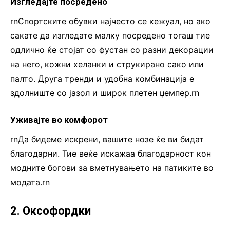
Изгледајте посредено
rnСпортските обувки најчесто се кежуал, но ако
сакате да изгледате малку посредено тогаш тие
одлично ќе стојат со фустан со разни декорации
на него, кожни хеланки и струкирано сако или
палто. Друга тренди и удобна комбинација е
здолниште со јазол и широк плетен џемпер.rn
Уживајте во комфорот
rnДа бидеме искрени, вашите нозе ќе ви бидат
благодарни. Тие веќе искажаа благодарност кон
модните богови за вметнувањето на патиките во
модата.rn
2. Оксофордки