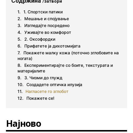
Содржина
/затвори
1. Спортски патики
Мешање и спојување
Изгледајте посредено
Уживајте во комфорот
2. Оксофордки
Прифатете ја дихотомијата
Покажете малку кожа (поточно зглобовите на
ногата)
Експериментирајте со боите, текстурата и
материјалите
3. Чизми до глужд
Создадете оптичка илузија
Нагласете го зглобот
Покажете се!
Најново