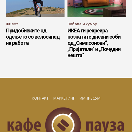
Живот
Забава и хумор
Придобивките од
ИКЕА ги рекреира
одењето со велосипед
познатите дневни соби
на работа
од „Симпсонови“,
„Пријатели“ и „Почудни
нешта“
КОНТАКТ
МАРКЕТИНГ
ИМПРЕСУМ