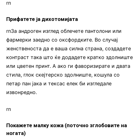
rn
Прифатете ја дихотомијата
rnЗа андроген изглед облечете пантолони или
фармерки заедно со оксфордките. Во случај
женственоста да е ваша силна страна, создадете
контраст така што ќе додадете кратко здолниште
или цветен принт. А ако ги фаворизирате и двата
стила, глок скејтерско здолниште, кошула со
петар пан јака и тексас елек би изгледале
извонредно.
rn
Покажете малку кожа (поточно зглобовите на
ногата)