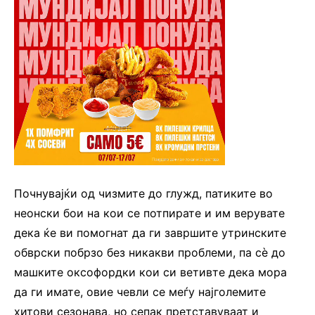
Почнувајќи од чизмите до глужд, патиките во
неонски бои на кои се потпирате и им верувате
дека ќе ви помогнат да ги завршите утринските
обврски побрзо без никакви проблеми, па сѐ до
машките оксофордки кои си ветивте дека мора
да ги имате, овие чевли се меѓу најголемите
хитови сезонава, но сепак претставуваат и