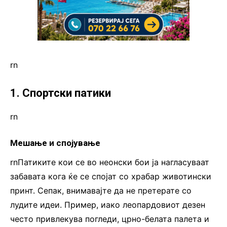
rn
1. Спортски патики
rn
Мешање и спојување
rnПатиките кои се во неонски бои ја нагласуваат
забавата кога ќе се спојат со храбар животински
принт. Сепак, внимавајте да не претерате со
лудите идеи. Пример, иако леопардовиот дезен
често привлекува погледи, црно-белата палета и