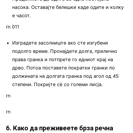
насока. Оставајте белешки каде одите и колку
е часот.
rn 011
Изградете засолниште ако сте изгубени
подолго време. Пронајдете долга, прилично
права гранка и потпрете го едниот крај на
дрво. Потоа поставете пократки гранки по
должината на долгата гранка под агол од 45
степени. Покријте сè со големи лисја.
rn
rn
6. Како да преживеете брза речна