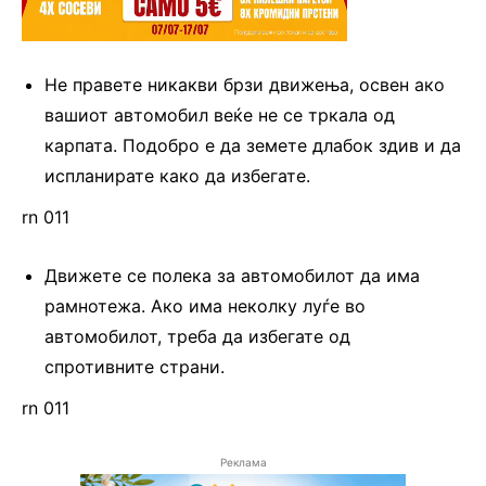
Не правете никакви брзи движења, освен ако
вашиот автомобил веќе не се тркала од
карпата. Подобро е да земете длабок здив и да
испланирате како да избегате.
rn 011
Движете се полека за автомобилот да има
рамнотежа. Ако има неколку луѓе во
автомобилот, треба да избегате од
спротивните страни.
rn 011
Реклама