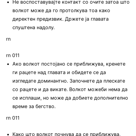
Не воспоставувајте контакт со очите затоа што
волкот може да го протолкува тоа како
директен предизвик. Држете ја главата
спуштена надолу.
rn
rn 011
Ако волкот постојано се приближува, кренете
ги рацете над главата и обидете се да
изгледате доминантно. Започнете да плескате
со рацете и да викате. Волкот можеби нема да
се исплаши, но може да добиете дополнително
време за бегство.
rn 011
Како што волкот почнува да се приближува,