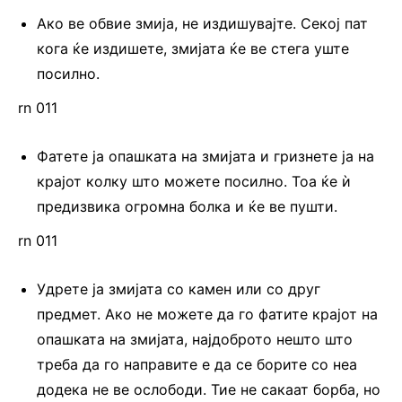
Ако ве обвие змија, не издишувајте. Секој пат
кога ќе издишете, змијата ќе ве стега уште
посилно.
rn 011
Фатете ја опашката на змијата и гризнете ја на
крајот колку што можете посилно. Тоа ќе ѝ
предизвика огромна болка и ќе ве пушти.
rn 011
Удрете ја змијата со камен или со друг
предмет. Ако не можете да го фатите крајот на
опашката на змијата, најдоброто нешто што
треба да го направите е да се борите со неа
додека не ве ослободи. Тие не сакаат борба, но