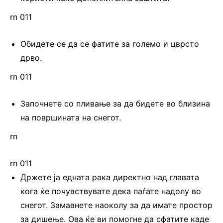
rn 011
Обидете се да се фатите за големо и цврсто
дрво.
rn 011
Започнете со пливање за да бидете во близина
на површината на снегот.
rn
rn 011
Држете ја едната рака директно над главата
кога ќе почувствувате дека паѓате надолу во
снегот. Замавнете наоколу за да имате простор
за дишење. Ова ќе ви помогне да сфатите каде