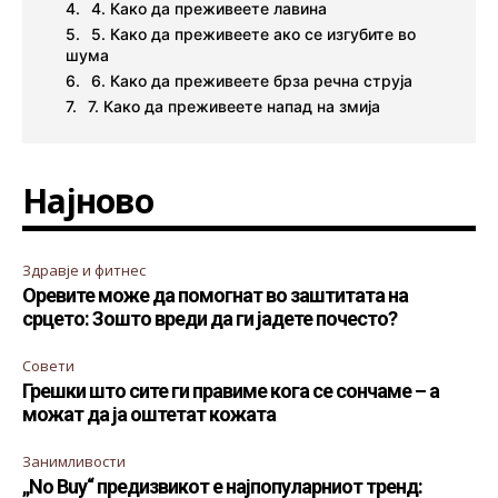
4. Како да преживеете лавина
5. Како да преживеете ако се изгубите во
шума
6. Како да преживеете брза речна струја
7. Како да преживеете напад на змија
Најново
Здравје и фитнес
Оревите може да помогнат во заштитата на
срцето: Зошто вреди да ги јадете почесто?
Совети
Грешки што сите ги правиме кога се сончаме – а
можат да ја оштетат кожата
Занимливости
„No Buy“ предизвикот е најпопуларниот тренд: