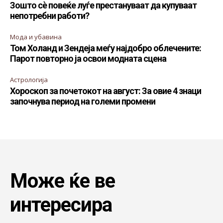
Зошто сè повеќе луѓе престануваат да купуваат
непотребни работи?
Мода и убавина
Том Холанд и Зендеја меѓу најдобро облечените:
Парот повторно ја освои модната сцена
Астрологија
Хороскоп за почетокот на август: За овие 4 знаци
започнува период на големи промени
Може ќе ве
интересира