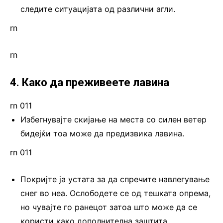
следите ситуацијата од различни агли.
rn
rn
4. Како да преживеете лавина
rn 011
Избегнувајте скијање на места со силен ветер
бидејќи тоа може да предизвика лавина.
rn 011
Покријте ја устата за да спречите навлегување
снег во неа. Ослободете се од тешката опрема,
но чувајте го ранецот затоа што може да се
користи како дополнителна заштита.