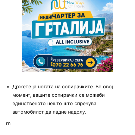
Држете ја ногата на сопирачките. Во овој
момент, вашите сопирачки се можеби
единственото нешто што спречува
автомобилот да падне надолу.
rn