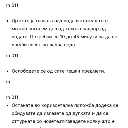
rn 011
Држете ја главата над вода и колку што е
можно поголем дел од телото надвор од
водата. Потребни се 10 до 45 минути за да се
изгуби свест во ладна вода.
rn 011
Ослободете се од сите тешки предмети.
rn
rn 011
Останете во хоризонтална положба додека се
обидувате да излезете од дупката и да се
оттурнете со нозете.rnИзвадете колку што е