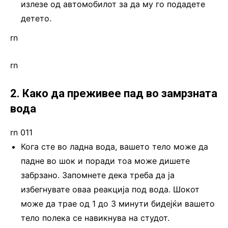
излезе од автомобилот за да му го подадете
детето.
rn
rn
2. Како да преживее пад во замрзната
вода
rn 011
Кога сте во ладна вода, вашето тело може да
падне во шок и поради тоа може дишете
забрзано. Запомнете дека треба да ја
избегнувате оваа реакција под вода. Шокот
може да трае од 1 до 3 минути бидејќи вашето
тело полека се навикнува на студот.