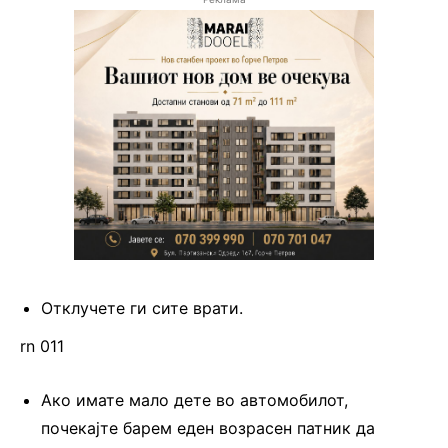
Отклучете ги сите врати.
rn 011
Ако имате мало дете во автомобилот,
почекајте барем еден возрасен патник да