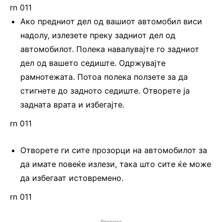
rn 011
Ако предниот дел од вашиот автомобил виси
надолу, излезете преку задниот дел од
автомобилот. Полека навалувајте го задниот
дел од вашето седиште. Одржувајте
рамнотежата. Потоа полека ползете за да
стигнете до задното седиште. Отворете ја
задната врата и избегајте.
rn 011
Отворете ги сите прозорци на автомобилот за
да имате повеќе излези, така што сите ќе може
да избегаат истовремено.
rn 011
Реклама