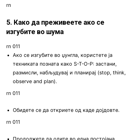
rn
5. Како да преживеете ако се
изгубите во шума
rn 011
Ако се изгубите во џунгла, користете ја
техниката позната како S-T-O-P: застани,
размисли, набљудувај и планирај (stop, think,
observe and plan).
rn 011
Обидете се да откриете од каде дојдовте.
rn 011
Продолжете да одите во една постојана