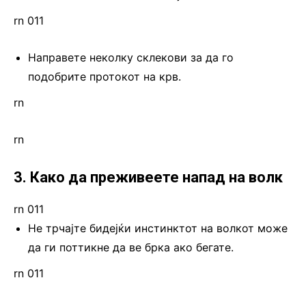
rn 011
Направете неколку склекови за да го
подобрите протокот на крв.
rn
rn
3. Како да преживеете напад на волк
rn 011
Не трчајте бидејќи инстинктот на волкот може
да ги поттикне да ве брка ако бегате.
rn 011