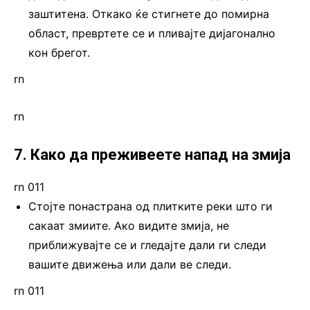
заштитена. Откако ќе стигнете до помирна
област, превртете се и пливајте дијагонално
кон брегот.
rn
rn
7. Како да преживеете напад на змија
rn 011
Стојте понастрана од плитките реки што ги
сакаат змиите. Ако видите змија, не
приближувајте се и гледајте дали ги следи
вашите движења или дали ве следи.
rn 011