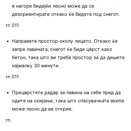
е нагоре бидејќи лесно може да се
дезориентирате откако ќе бидете под снегот.
rn 011
Направете простор околу лицето. Откако ќе
запре лавината, снегот ќе биде цврст како
бетон, така што ви треба простор за да дишете
најмалку 30 минути.
rn 011
Прицврстете радар за лавина на себе пред да
одите на скијање, така што спасувачката екипа
може лесно да ве открие.
rn