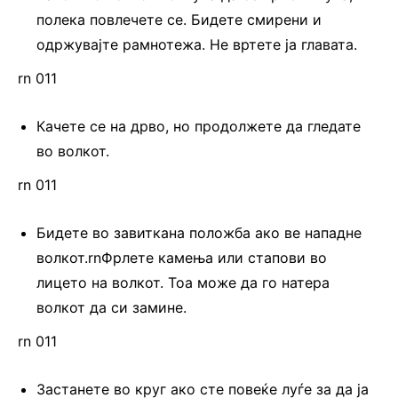
полека повлечете се. Бидете смирени и
одржувајте рамнотежа. Не вртете ја главата.
rn 011
Качете се на дрво, но продолжете да гледате
во волкот.
rn 011
Бидете во завиткана положба ако ве нападне
волкот.rnФрлете камења или стапови во
лицето на волкот. Тоа може да го натера
волкот да си замине.
rn 011
Застанете во круг ако сте повеќе луѓе за да ја