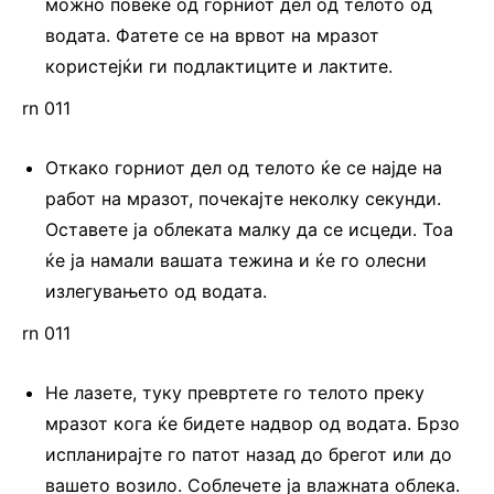
можно повеќе од горниот дел од телото од
водата. Фатете се на врвот на мразот
користејќи ги подлактиците и лактите.
rn 011
Откако горниот дел од телото ќе се најде на
работ на мразот, почекајте неколку секунди.
Оставете ја облеката малку да се исцеди. Тоа
ќе ја намали вашата тежина и ќе го олесни
излегувањето од водата.
rn 011
Не лазете, туку превртете го телото преку
мразот кога ќе бидете надвор од водата. Брзо
испланирајте го патот назад до брегот или до
вашето возило. Соблечете ја влажната облека.