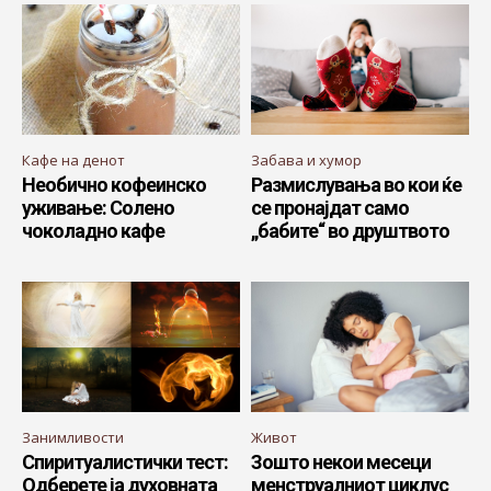
Кафе на денот
Забава и хумор
Необично кофеинско
Размислувања во кои ќе
уживање: Солено
се пронајдат само
чоколадно кафе
„бабите“ во друштвото
Занимливости
Живот
Спиритуалистички тест:
Зошто некои месеци
Одберете ја духовната
менструалниот циклус