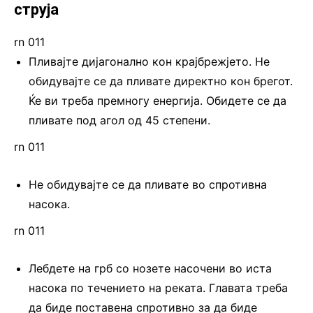
струја
rn 011
Пливајте дијагонално кон крајбрежјето. Не
обидувајте се да пливате директно кон брегот.
Ќе ви треба премногу енергија. Обидете се да
пливате под агол од 45 степени.
rn 011
Не обидувајте се да пливате во спротивна
насока.
rn 011
Лебдете на грб со нозете насочени во иста
насока по течението на реката. Главата треба
да биде поставена спротивно за да биде