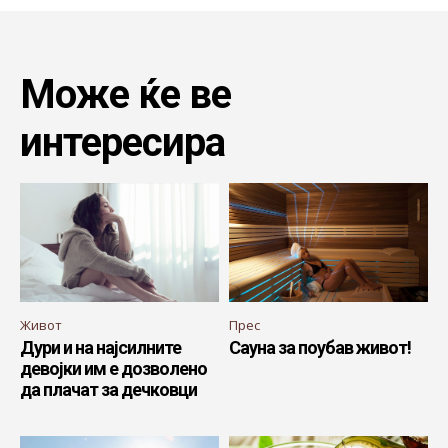
Може ќе ве
интересира
Живот
Прес
Дури и на најсилните
Сауна за поубав живот!
девојки им е дозволено
да плачат за дечковци