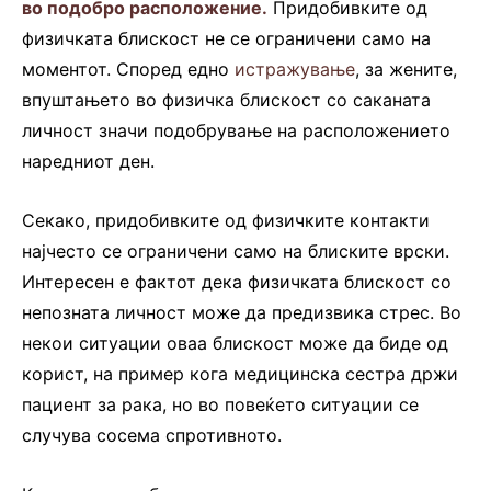
во подобро расположение.
Придобивките од
физичката блискост не се ограничени само на
моментот. Според едно
истражување
, за жените,
впуштањето во физичка блискост со саканата
личност значи подобрување на расположението
наредниот ден.
Секако, придобивките од физичките контакти
најчесто се ограничени само на блиските врски.
Интересен е фактот дека физичката блискост со
непозната личност може да предизвика стрес. Во
некои ситуации оваа блискост може да биде од
корист, на пример кога медицинска сестра држи
пациент за рака, но во повеќето ситуации се
случува сосема спротивното.