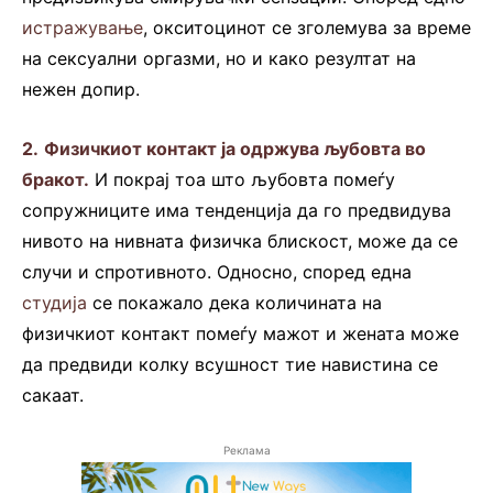
истражување
, окситоцинот се зголемува за време
на сексуални оргазми, но и како резултат на
нежен допир.
2.
Физичкиот контакт ја одржува љубовта во
бракот.
И покрај тоа што љубовта помеѓу
сопружниците има тенденција да го предвидува
нивото на нивната физичка блискост, може да се
случи и спротивното. Односно, според една
студија
се покажало дека количината на
физичкиот контакт помеѓу мажот и жената може
да предвиди колку всушност тие навистина се
сакаат.
Реклама