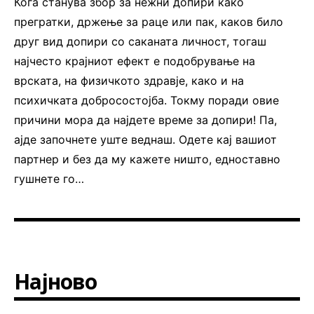
Кога станува збор за нежни допири како
прегратки, држење за раце или пак, каков било
друг вид допири со саканата личност, тогаш
најчесто крајниот ефект е подобрување на
врската, на физичкото здравје, како и на
психичката добросостојба. Токму поради овие
причини мора да најдете време за допири! Па,
ајде започнете уште веднаш. Одете кај вашиот
партнер и без да му кажете ништо, едноставно
гушнете го…
Најново