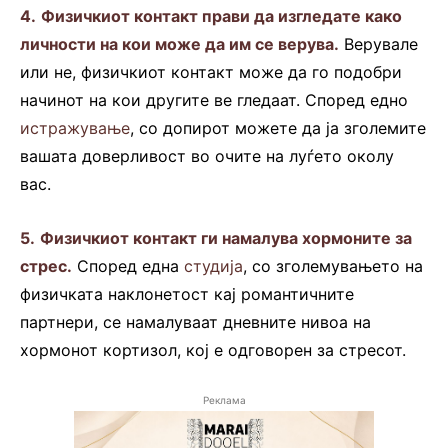
4.
Физичкиот контакт прави да изгледате како
личности на кои може да им се верува.
Верувале
или не, физичкиот контакт може да го подобри
начинот на кои другите ве гледаат. Според едно
истражување
, со допирот можете да ја зголемите
вашата доверливост во очите на луѓето околу
вас.
5.
Физичкиот контакт ги намалува хормоните за
стрес.
Според една
студија
, со зголемувањето на
физичката наклонетост кај романтичните
партнери, се намалуваат дневните нивоа на
хормонот кортизол, кој е одговорен за стресот.
Реклама