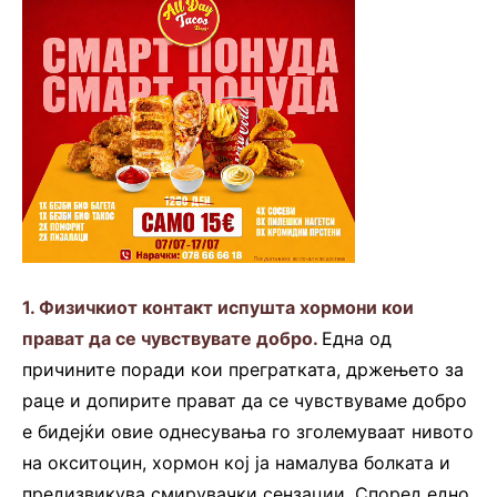
1.
Физичкиот контакт испушта хормони кои
прават да се чувствувате добро.
Една од
причините поради кои прегратката, држењето за
раце и допирите прават да се чувствуваме добро
е бидејќи овие однесувања го зголемуваат нивото
на окситоцин, хормон кој ја намалува болката и
предизвикува смирувачки сензации. Според едно