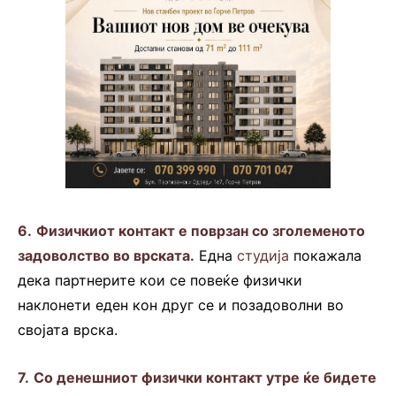
6.
Физичкиот контакт е поврзан со зголеменото
задоволство во врската.
Една
студија
покажала
дека партнерите кои се повеќе физички
наклонети еден кон друг се и позадоволни во
својата врска.
7.
Со денешниот физички контакт утре ќе бидете