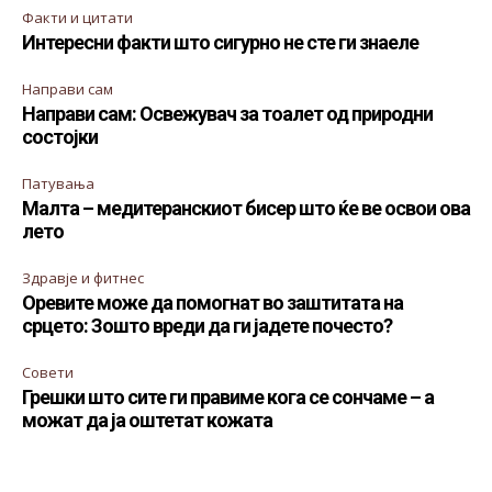
Факти и цитати
Интересни факти што сигурно не сте ги знаеле
Направи сам
Направи сам: Освежувач за тоалет од природни
состојки
Патувања
Малта – медитеранскиот бисер што ќе ве освои ова
лето
Здравје и фитнес
Оревите може да помогнат во заштитата на
срцето: Зошто вреди да ги јадете почесто?
Совети
Грешки што сите ги правиме кога се сончаме – а
можат да ја оштетат кожата