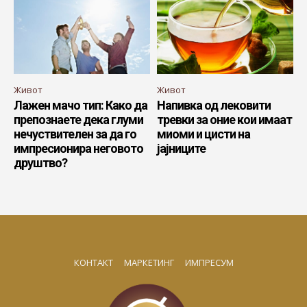
Живот
Живот
Лажен мачо тип: Како да
Напивка од лековити
препознаете дека глуми
тревки за оние кои имаат
нечуствителен за да го
миоми и цисти на
импресионира неговото
јајниците
друштво?
КОНТАКТ
МАРКЕТИНГ
ИМПРЕСУМ