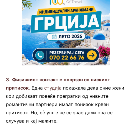
3.
Физичкиот контакт е поврзан со нискиот
притисок.
Една
студија
покажала дека оние жени
кои добиваат повеќе прегратки од нивните
романтични партнери имаат понизок крвен
притисок. Но, сè уште не се знае дали ова се
случува и кај мажите.