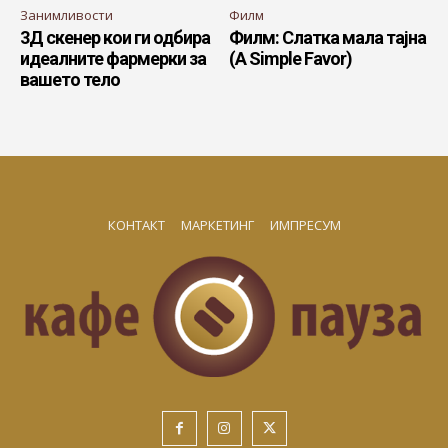
Занимливости
Филм
3Д скенер кои ги одбира
Филм: Слатка мала тајна
идеалните фармерки за
(A Simple Favor)
вашето тело
КОНТАКТ
МАРКЕТИНГ
ИМПРЕСУМ