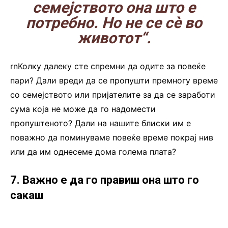
семејството она што е
потребно. Но не се сè во
животот“.
rnКолку далеку сте спремни да одите за повеќе
пари? Дали вреди да се пропушти премногу време
со семејството или пријателите за да се заработи
сума која не може да го надомести
пропуштеното? Дали на нашите блиски им е
поважно да поминуваме повеќе време покрај нив
или да им однесеме дома голема плата?
7. Важно е да го правиш она што го
сакаш