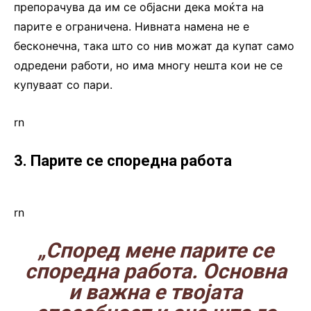
препорачува да им се објасни дека моќта на
парите е ограничена. Нивната намена не е
бесконечна, така што со нив можат да купат само
одредени работи, но има многу нешта кои не се
купуваат со пари.
rn
3. Парите се споредна работа
rn
„Според мене парите се
споредна работа. Основна
и важна е твојата