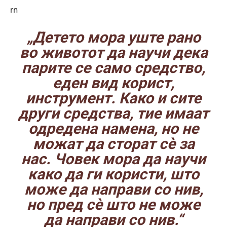
rn
„
Детето
мора уште рано
во животот да научи дека
парите се само средство,
еден вид корист,
инструмент. Како и сите
други средства, тие имаат
одредена намена, но не
можат да сторат сè за
нас. Човек мора да научи
како да ги користи, што
може да направи со нив,
но пред сè што не може
да направи со нив.“