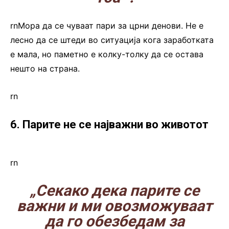
rnМора да се чуваат пари за црни денови. Не е
лесно да се штеди во ситуација кога заработката
е мала, но паметно е колку-толку да се остава
нешто на страна.
rn
6. Парите не се најважни во животот
rn
„Секако дека парите се
важни и ми овозможуваат
да го обезбедам за