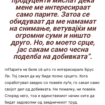
продуценти мислат дека
мене ме интересираат
само парите. Затоа се
обидуваат да ме намамат
на снимање, ветувајќи ми
огромни суми и ништо
друго. Но, во моето срце,
јас сакам само чесна
поделба на добивката“.
rnПарите не биле сè што го интересирало Брус
Ли. Тој сакал да му биде полно срцето. Кога
соработувал заедно со повеќе луѓе, го сакал само
својот дел од добивката. Ни помалку, ни повеќе.
Според него, тоа е единствениот начин сите да
бидат задоволни од заедничкиот труд.