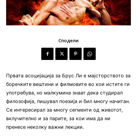
Сподели
Првата асоцијација за Брус Ли е мајсторството за
боречките вештини и филмовите во кои истите ги
употребува, но малкумина знаат дека студирал
филозофија, пишувал поезија и бил многу начитан.
Се интересирал за многу сегменти од животот,
вклучително и за парите, за кои има да ни
пренесе неколку важни лекции.