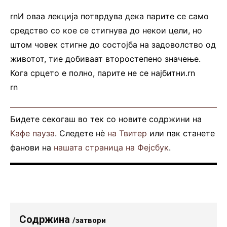
rnИ оваа лекција потврдува дека парите се само
средство со кое се стигнува до некои цели, но
штом човек стигне до состојба на задоволство од
животот, тие добиваат второстепено значење.
Кога срцето е полно, парите не се најбитни.rn
rn
Бидете секогаш во тек со новите содржини на
Кафе пауза
. Следете нè
на Твитер
или пак станете
фанови на
нашата страница на Фејсбук
.
Содржина
/затвори