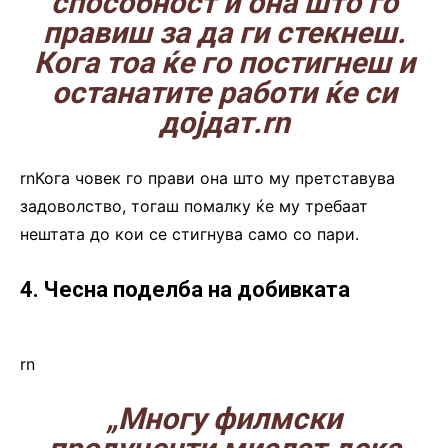
способност и она што го
правиш за да ги стекнеш.
Кога тоа ќе го постигнеш и
останатите работи ќе си
дојдат.rn
rnКога човек го прави она што му претставува
задоволство, тогаш помалку ќе му требаат
нештата до кои се стигнува само со пари.
4. Чесна поделба на добивката
rn
„Многу филмски