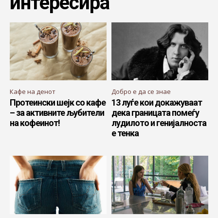
интересира
Кафе на денот
Добро е да се знае
Протеински шејк со кафе
13 луѓе кои докажуваат
– за активните љубители
дека границата помеѓу
на кофеинот!
лудилото и генијалноста
е тенка