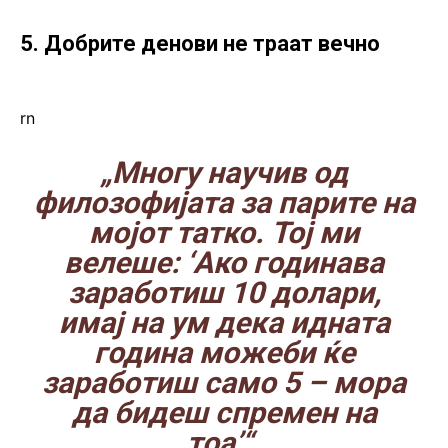
5. Добрите денови не траат вечно
rn
„Многу научив од
филозофијата за парите на
мојот татко. Тој ми
велеше: ‘Ако годинава
заработиш 10 долари,
имај на ум дека идната
година можеби ќе
заработиш само 5 – мора
да бидеш спремен на
тоа’“.