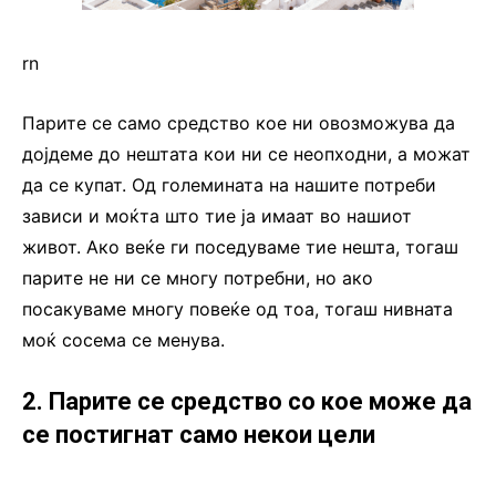
rn
Парите се само средство кое ни овозможува да
дојдеме до нештата кои ни се неопходни, а можат
да се купат. Од големината на нашите потреби
зависи и моќта што тие ја имаат во нашиот
живот. Ако веќе ги поседуваме тие нешта, тогаш
парите не ни се многу потребни, но ако
посакуваме многу повеќе од тоа, тогаш нивната
моќ сосема се менува.
2. Парите се средство со кое може да
се постигнат само некои цели