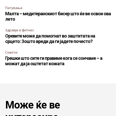
Патувања
Малта – медитеранскиот бисер што ќе ве освои ова
лето
Здравје и фитнес
Оревите може да помогнат во заштитата на
срцето: Зошто вреди да ги јадете почесто?
Совети
Грешки што сите ги правиме кога се сончаме – а
можат да ја оштетат кожата
Може ќе ве