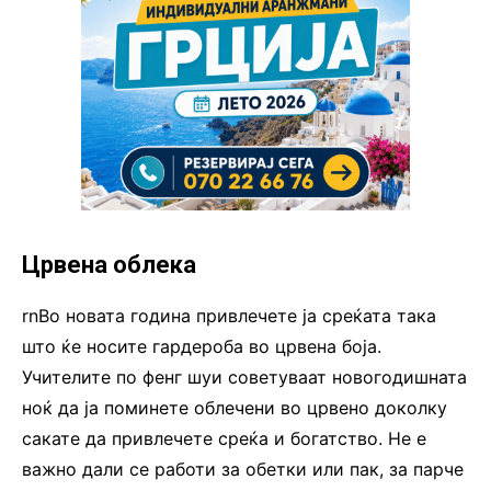
Црвена облека
rnВо новата година привлечете ја среќата така
што ќе носите гардероба во црвена боја.
Учителите по фенг шуи советуваат новогодишната
ноќ да ја поминете облечени во црвено доколку
сакате да привлечете среќа и богатство. Не е
важно дали се работи за обетки или пак, за парче