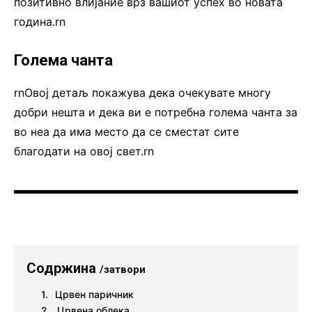
позитивно влијание врз вашиот успех во новата
година.rn
Голема чанта
rnОвој детаљ покажува дека очекувате многу
добри нешта и дека ви е потребна голема чанта за
во неа да има место да се сместат сите
благодати на овој свет.rn
Содржина
/затвори
Црвен паричник
Црвена облека