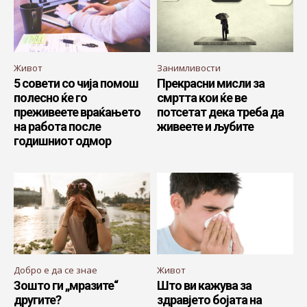
Живот
Занимливости
5 совети со чија помош
Прекрасни мисли за
полесно ќе го
смртта кои ќе ве
преживеете враќањето
потсетат дека треба да
на работа после
живеете и љубите
годишниот одмор
Добро е да се знае
Живот
Зошто ги „мразите“
Што ви кажува за
другите?
здравјето бојата на