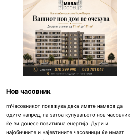
Нов часовник
rnЧасовникот покажува дека имате намера да
одите напред, па затоа купувањето нов часовник
ќе ви донесе позитивна енергија. Дури и
најобичните и најевтините часовници ќе имаат