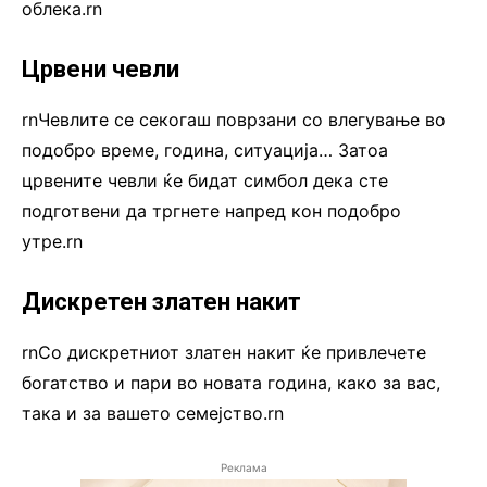
облека.rn
Црвени чевли
rnЧевлите се секогаш поврзани со влегување во
подобро време, година, ситуација… Затоа
црвените чевли ќе бидат симбол дека сте
подготвени да тргнете напред кон подобро
утре.rn
Дискретен златен накит
rnСо дискретниот златен накит ќе привлечете
богатство и пари во новата година, како за вас,
така и за вашето семејство.rn
Реклама