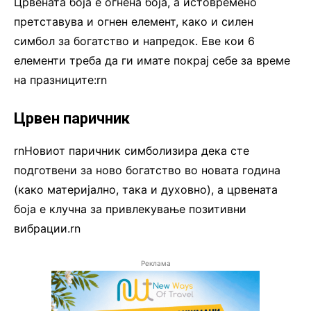
Црвената боја е огнена боја, а истовремено
претставува и огнен елемент, како и силен
симбол за богатство и напредок. Еве кои 6
елементи треба да ги имате покрај себе за време
на празниците:rn
Црвен паричник
rnНовиот паричник симболизира дека сте
подготвени за ново богатство во новата година
(како материјално, така и духовно), а црвената
боја е клучна за привлекување позитивни
вибрации.rn
Реклама