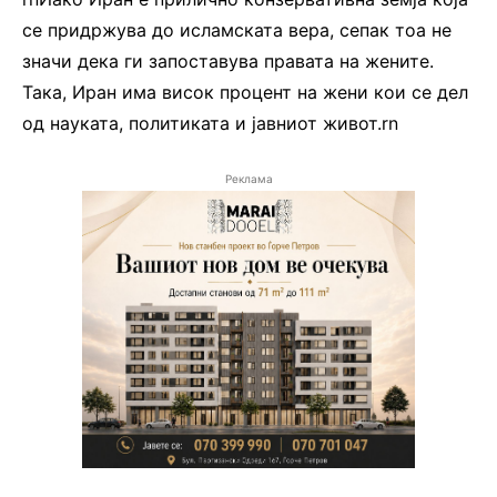
се придржува до исламската вера, сепак тоа не
значи дека ги запоставува правата на жените.
Така, Иран има висок процент на жени кои се дел
од науката, политиката и јавниот живот.rn
Реклама