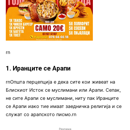
rn
1. Иранците се Арапи
rnОпшта перцепција е дека сите кои живеат на
Блискиот Исток се муслимани или Арапи. Сепак,
не сите Арапи се муслимани, ниту пак Иранците
се Арапи иако тие имаат заедничка религија и се
служат со арапското писмо.rn
Реклама