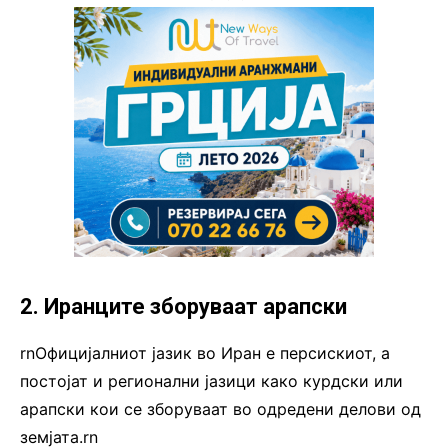
2. Иранците зборуваат арапски
rnОфицијалниот јазик во Иран е персискиот, а
постојат и регионални јазици како курдски или
арапски кои се зборуваат во одредени делови од
земјата.rn