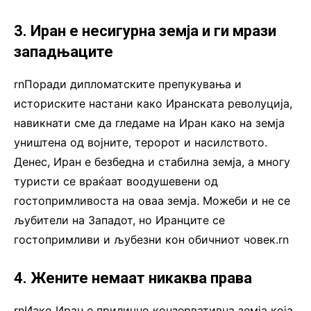
3. Иран е несигурна земја и ги мрази
западњаците
rnПоради дипломатските препукувања и
историските настани како Иранската револуција,
навикнати сме да гледаме на Иран како на земја
уништена од војните, теророт и насилството.
Денес, Иран е безбедна и стабилна земја, а многу
туристи се враќаат воодушевени од
гостопримливоста на оваа земја. Можеби и не се
љубители на Западот, но Иранците се
гостопримливи и љубезни кон обичниот човек.rn
4. Жените немаат никаква права
rnИако Иран е прилично конзервативна земја која