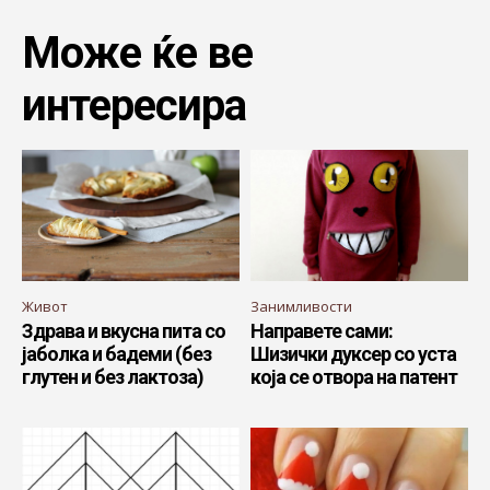
Може ќе ве
интересира
Живот
Занимливости
Здрава и вкусна пита со
Направете сами:
јаболка и бадеми (без
Шизички дуксер со уста
глутен и без лактоза)
која се отвора на патент