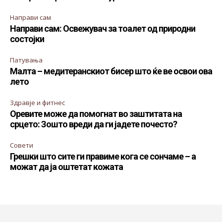
Направи сам
Направи сам: Освежувач за тоалет од природни
состојки
Патувања
Малта – медитеранскиот бисер што ќе ве освои ова
лето
Здравје и фитнес
Оревите може да помогнат во заштитата на
срцето: Зошто вреди да ги јадете почесто?
Совети
Грешки што сите ги правиме кога се сончаме – а
можат да ја оштетат кожата