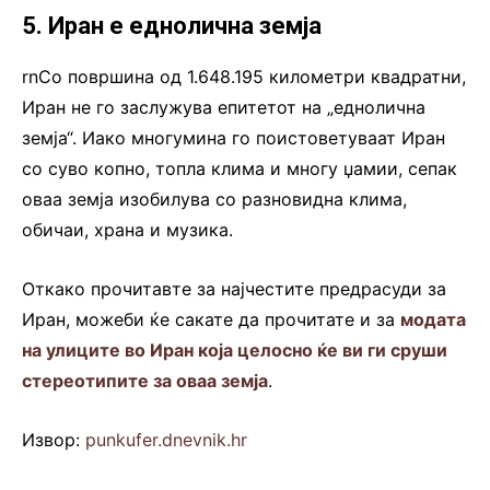
5. Иран е еднолична земја
rnСо површина од 1.648.195 километри квадратни,
Иран не го заслужува епитетот на „еднолична
земја“. Иако многумина го поистоветуваат Иран
со суво копно, топла клима и многу џамии, сепак
оваа земја изобилува со разновидна клима,
обичаи, храна и музика.
Откако прочитавте за најчестите предрасуди за
Иран, можеби ќе сакате да прочитате и за
модата
на улиците во Иран која целосно ќе ви ги сруши
стереотипите за оваа земја
.
Извор:
punkufer.dnevnik.hr