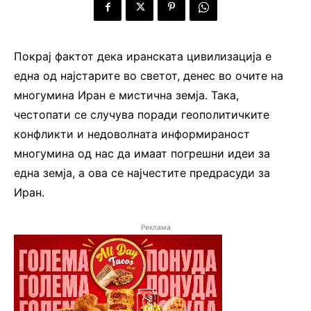
Покрај фактот дека иранската цивилизација е
една од најстарите во светот, денес во очите на
многумина Иран е мистична земја. Така,
честопати се случува поради геополитичките
конфликти и недоволната информираност
многумина од нас да имаат погрешни идеи за
една земја, а ова се најчестите предрасуди за
Иран.
Реклама