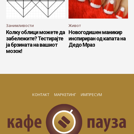
Занимливости
Живот
Колку облици можете да
Новогодишен маникир
забележите? Тестирајте
инспириран од капата на
ја брзината на вашиот
Дедо Мраз
мозок!
КОНТАКТ
МАРКЕТИНГ
ИМПРЕСУМ