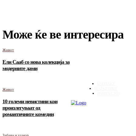
Може ќе ве интересира
Живот
Ели Сааб со нова колекција за
модерните дами
КОНТАКТ
МАРКЕТИНГ
Живот
ИМПРЕСУМ
10 големи невистини кои
произлегуваат од
романтичните комедии
Забава и хумор