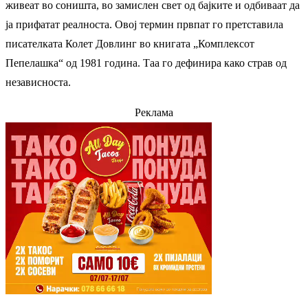
живеат во соништа, во замислен свет од бајките и одбиваат да
ја прифатат реалноста. Овој термин првпат го претставила
писателката Колет Довлинг во книгата „Комплексот
Пепелашка“ од 1981 година. Таа го дефинира како страв од
независноста.
Реклама