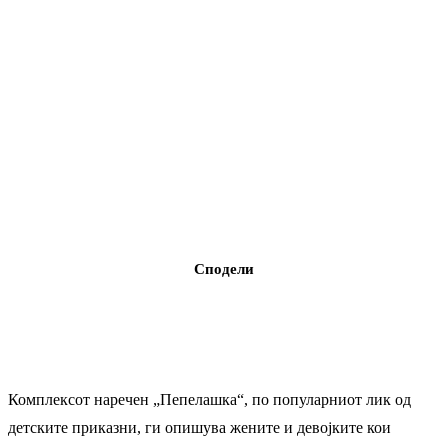
Сподели
Комплексот наречен „Пепелашка“, по популарниот лик од
детските приказни, ги опишува жените и девојките кои