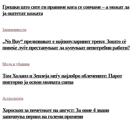
Грешки што сите ги правиме кога се сончаме – а можат да
ја оштетат кожата
Занимливости
„No Buy“ предизвикот е најпопуларниот тренд: Зошто сè
повеќе луѓе престануваат да купуваат непотребни работи?
Мода и убавина
Том Холанд и Зендеја меѓу најдобро облечените: Парот
повторно ја освои модната сцена
Астрологија
Хороскоп за почетокот на август: За овие 4 знаци
започнува период на големи промени