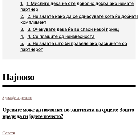
1. Мислите дека не сте доволно добра ако немате
партнер
2. Не знаете како да се однесувате кога ќе добиет
комплимент
3. Очекувате дека ќе ве спаси некој принц
4. Се плашите од неизвесноста
5. Не знаете што би правеле ако раскинете со
партнерот
Најново
Здравје и фитнес
Оревите може да помогнат во заштитата на срцето: Зошто
вреди да ги јадете почесто?
Совети