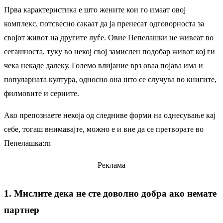
Прва карактеристика е што жените кои го имаат овој
комплекс, потсвесно сакаат да ја пренесат одговорноста за
својот живот на другите луѓе. Овие Пепелашки не живеат во
сегашноста, туку во некој свој замислен подобар живот кој ги
чека некаде далеку. Големо влијание врз оваа појава има и
популарната култура, односно она што се случува во книгите,
филмовите и сериите.
Ако препознаете некоја од следниве форми на однесување кај
себе, тогаш внимавајте, можно е и вие да се претворате во
Пепелашка:rn
Реклама
1. Мислите дека не сте доволно добра ако немате
партнер