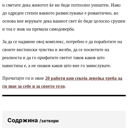
и сметате дека животот ќе ви биде потполно уништен. Иако
до одреден степен ваквото размислување е романтично, во
основа вие верувате дека вашиот свет ќе биде целосно срушен
и тоа е знак на премала самодоверба.
За да се надмине овој комплекс, потребно е да поработите на
своите вистински чувства и желби, да се посветите на
реалноста и да го прифатите светот таков каков што
навистина е, а не онаков каков што вие го замислувате.
Прочитајте ги и овие
20 работи кои секоја девојка треба да
ги знае за себе и за своето тело
.
Содржина
/затвори