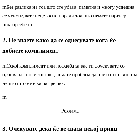
rnБез разлика на тоа што сте убава, паметна и многу успешна,
се чувствувате нецелосно поради тоа што немате партнер
покрај себе.rn
2. Не знаете како да се однесувате кога ќе
добиете комплимент
rnСекој комплимент или пофалба за вас ги дочекувате со
одбивање, но, исто така, немате проблем да прифатите вина за
нешто што не е ваша грешка.
rn
Реклама
3. Очекувате дека ќе ве спаси некој принц