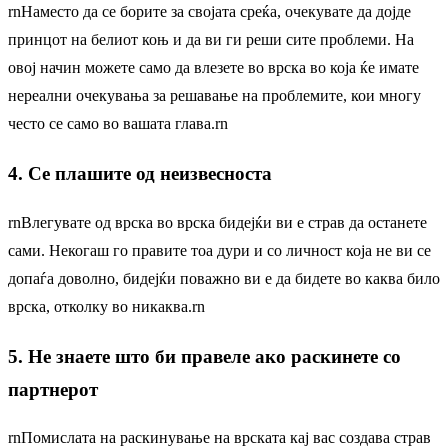
rnНаместо да се борите за својата среќа, очекувате да дојде
принцот на белиот коњ и да ви ги реши сите проблеми. На
овој начин можете само да влезете во врска во која ќе имате
нереални очекувања за решавање на проблемите, кои многу
често се само во вашата глава.rn
4. Се плашите од неизвесноста
rnВлегувате од врска во врска бидејќи ви е страв да останете
сами. Некогаш го правите тоа дури и со личност која не ви се
допаѓа доволно, бидејќи поважно ви е да бидете во каква било
врска, отколку во никаква.rn
5. Не знаете што би правеле ако раскинете со
партнерот
rnПомислата на раскинување на врската кај вас создава страв