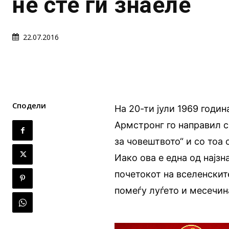
не сте ги знаеле
22.07.2016
Сподели
На 20-ти јули 1969 годин
Армстронг го направил с
за човештвото“ и со тоа 
Иако ова е една од најзн
почетокот на вселенскит
помеѓу луѓето и месечин