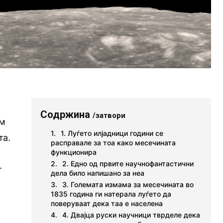
Содржина
/затвори
ем
1. Луѓето илјадници години се
та.
расправале за тоа како месечината
функционира
2. Едно од првите научнофантастични
т
дела било напишано за неа
3. Големата измама за месечината во
1835 година ги натерала луѓето да
поверуваат дека таа е населена
4. Двајца руски научници тврделе дека