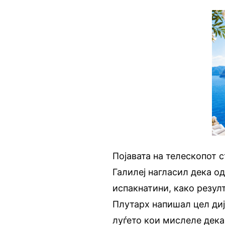
Појавата на телескопот с
Галилеј нагласил дека о
испакнатини, како резул
Плутарх напишал цел диј
луѓето кои мислеле дека 