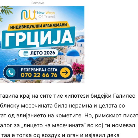
Реклама
тавила крај на сите тие хипотези бидејќи Галилео
дблиску месечината била нерамна и целата со
тат од влијанието на кометите. Но, римскиот писа
алог за „лицето на месечината“ во кој ги исмевал
таа е топка од воздух и оган и изјавил дека