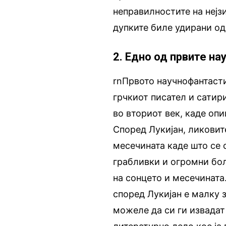
неправилностите на нејз
дупките биле удирани од
2. Едно од првите н
rnПрвото научнофантасти
грчкиот писател и сатир
во вториот век, каде оп
Според Лукијан, ликовите
месечината каде што се 
грабливки и огромни бол
на сонцето и месечината
според Лукијан е малку 
можеле да си ги извадат