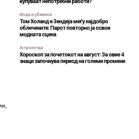
купуваат непотребни работи?
Мода и убавина
Том Холанд и Зендеја меѓу најдобро
облечените: Парот повторно ја освои
модната сцена
Астрологија
Хороскоп за почетокот на август: За овие 4
знаци започнува период на големи промени
а
ии,