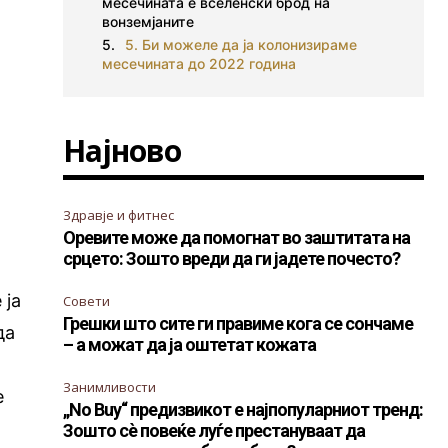
месечината е вселенски брод на
вонземјаните
5. Би можеле да ја колонизираме
месечината до 2022 година
Најново
Здравје и фитнес
Оревите може да помогнат во заштитата на
срцето: Зошто вреди да ги јадете почесто?
 ја
Совети
Грешки што сите ги правиме кога се сончаме
да
– а можат да ја оштетат кожата
Занимливости
е
„No Buy“ предизвикот е најпопуларниот тренд:
Зошто сè повеќе луѓе престануваат да