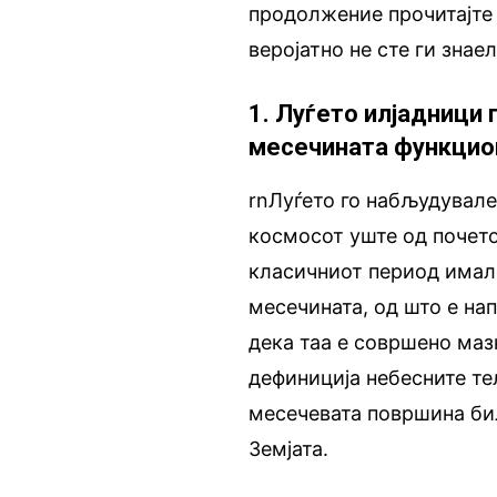
продолжение прочитајте 
веројатно не сте ги знае
1. Луѓето илјадници 
месечината функцио
rnЛуѓето го набљудувале
космосот уште од почето
класичниот период имале
месечината, од што е на
дека таа е совршено мазн
дефиниција небесните те
месечевата површина би
Земјата.