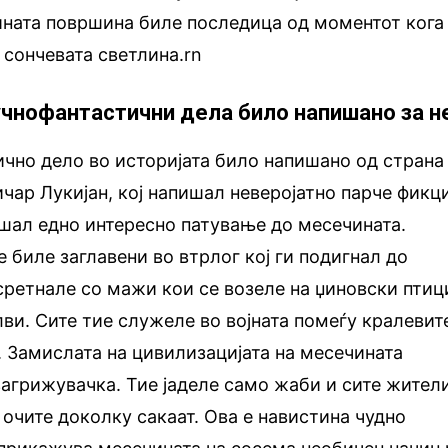
ината површина биле последица од моментот кога
 сончевата светлина.rn
аучнофантастични дела било напишано за н
чно дело во историјата било напишано од страна
ичар Лукијан, кој напишал неверојатно парче фикци
ишал едно интересно патување до месечината.
 биле заглавени во втрлог кој ги подигнал до
сретнале со мажи кои се возеле на џиновски птиц
ви. Сите тие служеле во војната помеѓу кралевит
. Замислата на цивилизацијата на месечината
загрижувачка. Тие јаделе само жаби и сите жител
 очите доколку сакаат. Ова е навистина чудно