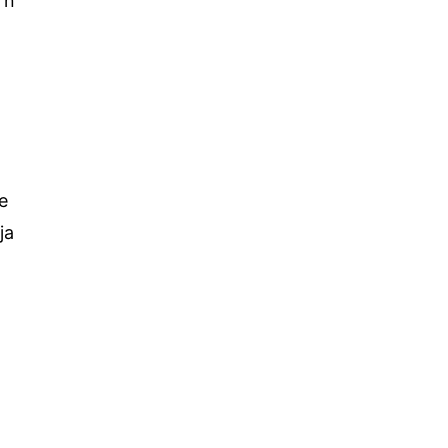
rn
е
ја