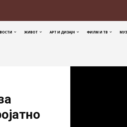
ВОСТИ
ЖИВОТ
АРТ И ДИЗАЈН
ФИЛМ И ТВ
МУ
за
ројатно