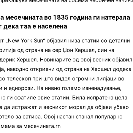
 прикажува месечината на сосема необичен начин.
за месечината во 1835 година ги натерала
т дека таа е населена
от „New York Sun“ објавил низа статии со детални
ритија од страна на сер Џон Хершел, син на
ерик Хершел. Новинарите од овој весник објавил
а, наводно откриени од страна на Хершел додека 
со телескоп при што видел огромни лилјаци во
и и еднорози. На нивно големо изненадување,
но ги сфатиле овие статии. Била испратена цела
за да истражат и весникот морал да објави убаво
отело за сатира. Овој настан станал популарно
змама за месечината.rn