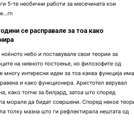
ги 5-те необични работи за месечината кои
ле…rn
години се расправале за тоа како
нира
 ноќното небо и поставувале свои теории за
ците на нивното постоење, но филозофите од
 многу интересни идеи за тоа каква функција им
правена и како функционира. Аристотел верувал
а, како топче за билјард, затоа што според
ла морале да бидат совршени. Според некое теор
ла толку мазна што ги рефлектирала нештата од