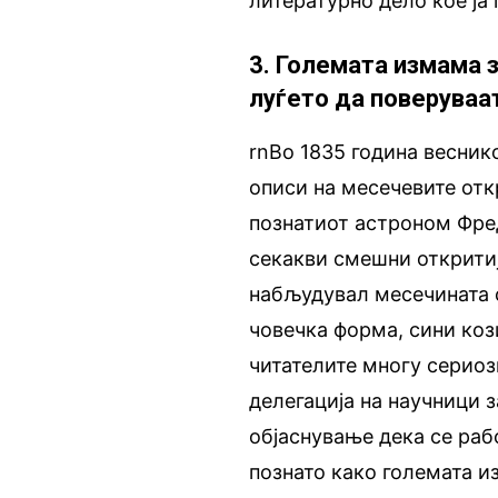
литературно дело кое ја
3. Големата измама 
луѓето да поверуваа
rnВо 1835 година весник
описи на месечевите отк
познатиот астроном Фред
секакви смешни откритиј
набљудувал месечината 
човечка форма, сини коз
читателите многу сериоз
делегација на научници 
објаснување дека се раб
познато како големата и