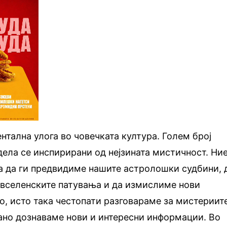
тална улога во човечката култура. Голем број
ела се инспирирани од нејзината мистичност. Ние
а да ги предвидиме нашите астролошки судбини, 
 вселенските патувања и да измислиме нови
, исто така честопати разговараме за мистериит
јано дознаваме нови и интересни информации. Во