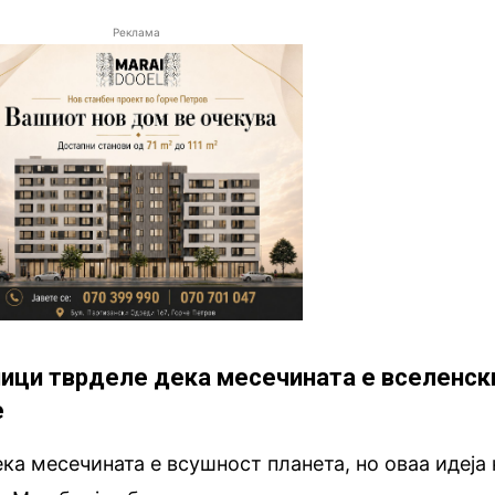
Реклама
чници тврделе дека месечината е вселенск
е
ка месечината е всушност планета, но оваа идеја 