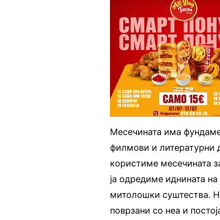
Месечината има фундамен
филмови и литературни д
користиме месечината з
ја одредиме иднината на
митолошки суштества. Но
поврзани со неа и посто