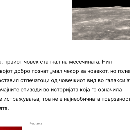
а, првиот човек стапнал на месечината. Нил
војот добро познат „мал чекор за човекот, но гол
оставил отпечатоци од човечкиот вид во галаксија
ачајните епизоди во историјата која го означила
е истражувања, тоа не е најнеобичната поврзанос
ата.
Реклама