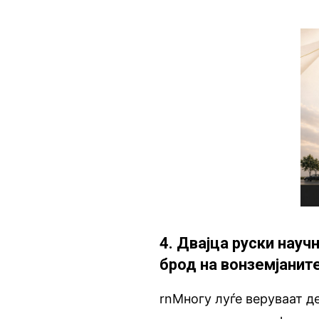
4. Двајца руски нау
брод на вонземјанит
rnМногу луѓе веруваат де