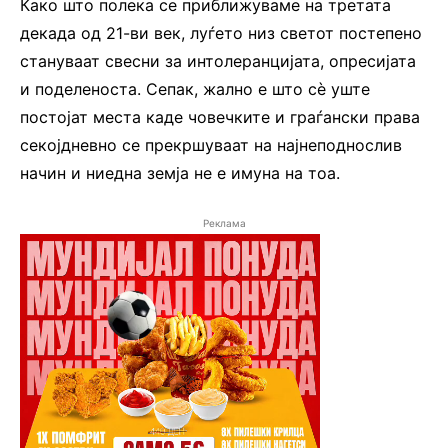
Како што полека се приближуваме на третата
декада од 21-ви век, луѓето низ светот постепено
стануваат свесни за интолеранцијата, опресијата
и поделеноста. Сепак, жално е што сѐ уште
постојат места каде човечките и граѓански права
секојдневно се прекршуваат на најнеподнослив
начин и ниедна земја не е имуна на тоа.
Реклама