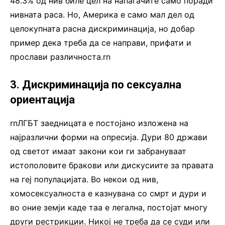
48.3% од нив биле цел на напаѓачите само поради
нивната раса. Но, Америка е само мал дел од
целокупната расна дискриминација, но добар
пример дека треба да се направи, прифати и
прослави различноста.rn
3. Дискриминација по сексуална
ориентација
rnЛГБТ заедницата е постојано изложена на
најразлични форми на опресија. Дури 80 држави
од светот имаат закони кои ги забрануваат
истополовите бракови или дискусиите за правата
на геј популацијата. Во некои од нив,
хомосексуалноста е казнувана со смрт и дури и
во оние земји каде таа е легална, постојат многу
други рестрикции. Никој не треба да се суди или