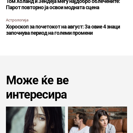
Том Холанд и Зендеја меѓу најдобро облечените:
Парот повторно ја освои модната сцена
Астрологија
Хороскоп за почетокот на август: За овие 4 знаци
започнува период на големи промени
Може ќе ве
интересира