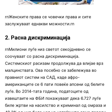
rnЖенските права се човечки права и сите
заслужуваат еднакви можности.rn
2. Расна дискриминација
rnМилиони луѓе низ светот секојдневно се
соочуваат со расна дискриминација.
Системскиот расизам продолжува да влијае врз
малцинствата. Ова посебно се забележува во
правниот систем на САД, каде афро-
американците се 6 пати повеќе апсени од белите
луѓе. Во 2014-тата година, податоците од
извештаите на ФБИ покажуваат дека 6.727 луѓе
биле жртви на насилство и криминал од омраза и