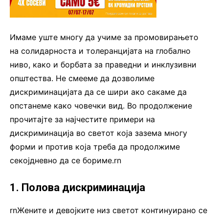
Имаме уште многу да учиме за промовирањето
на солидарноста и толеранцијата на глобално
ниво, како и борбата за праведни и инклузивни
општества. Не смееме да дозволиме
дискриминацијата да се шири ако сакаме да
опстанеме како човечки вид. Во продолжение
прочитајте за најчестите примери на
дискриминација во светот која зазема многу
форми и против која треба да продолжиме
секојдневно да се бориме.rn
1. Полова дискриминација
rnЖените и девојките низ светот континуирано се