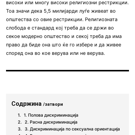
високи или многу високи религиозни рестрикции.
Тоа значи дека 5,5 милијарди луѓе живеат во
општества со овие рестрикции. Религиозната
слобода е стандард кој треба да се држи во
секое модерно општество и секој треба да има
право да биде она што ќе го избере и да живее
според она во кое верува или не верува.
Содржина
/затвори
1. Полова дискриминација
2. Расна дискриминација
3. Дискриминација по сексуална ориентација