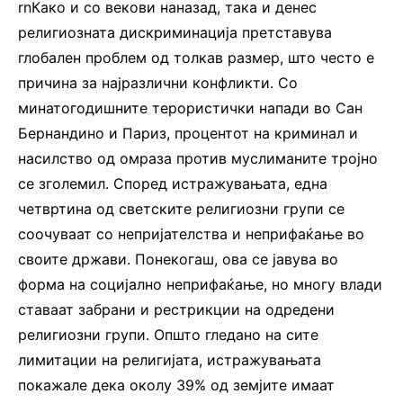
rnКако и со векови наназад, така и денес
религиозната дискриминација претставува
глобален проблем од толкав размер, што често е
причина за најразлични конфликти. Со
минатогодишните терористички напади во Сан
Бернандино и Париз, процентот на криминал и
насилство од омраза против муслиманите тројно
се зголемил. Според истражувањата, една
четвртина од светските религиозни групи се
соочуваат со непријателства и неприфаќање во
своите држави. Понекогаш, ова се јавува во
форма на социјално неприфаќање, но многу влади
ставаат забрани и рестрикции на одредени
религиозни групи. Општо гледано на сите
лимитации на религијата, истражувањата
покажале дека околу 39% од земјите имаат