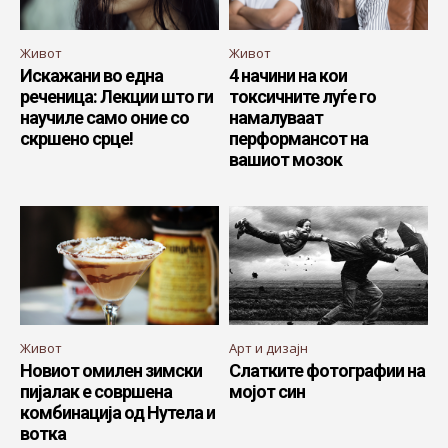
Живот
Живот
Искажани во една
4 начини на кои
реченица: Лекции што ги
токсичните луѓе го
научиле само оние со
намалуваат
скршено срце!
перформансот на
вашиот мозок
Живот
Арт и дизајн
Новиот омилен зимски
Слатките фотографии на
пијалак е совршена
мојот син
комбинација од Нутела и
вотка