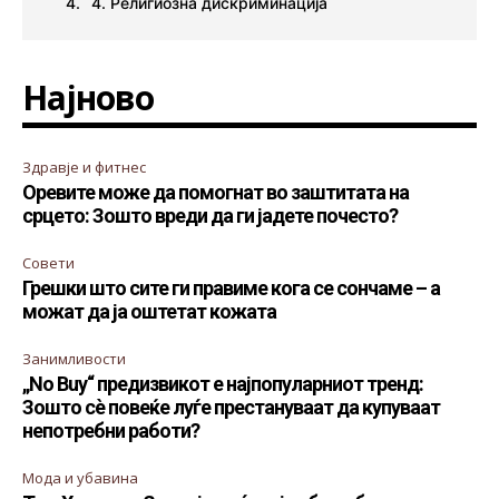
4. Религиозна дискриминација
Најново
Здравје и фитнес
Оревите може да помогнат во заштитата на
срцето: Зошто вреди да ги јадете почесто?
Совети
Грешки што сите ги правиме кога се сончаме – а
можат да ја оштетат кожата
Занимливости
„No Buy“ предизвикот е најпопуларниот тренд:
Зошто сè повеќе луѓе престануваат да купуваат
непотребни работи?
Мода и убавина