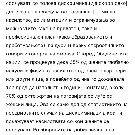
соочуваат со полова дискриминација скоро секој
ден. Ова се преведува во различни форми на
насилство, во лимитации и ограничувања во
можностите како на приватен, така и
професионален план (како образованието и
вработувањето), па дури и преку стереотипните
говори и говорот на омраза. Според Обединетите
нации, се проценува дека 35% од жените глобално
искусиле физичко насилство од своите партнери
или други лица, а повеќето од нив го доживеале
тоа пред да наполнат 5 години. Понатаму, околу
70% од сите жртви на трговијата со луѓе се
женски лица. Ова се само дел од статистиките на
посериозните случаи на дискриминација кои ги
покажуваат насилствата со кои жените се
соочуваат. Во зборовите на добитничката на