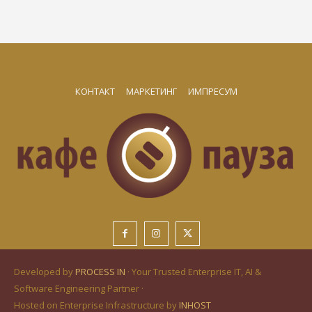
КОНТАКТ
МАРКЕТИНГ
ИМПРЕСУМ
Developed by
PROCESS IN
· Your Trusted Enterprise IT, AI &
Software Engineering Partner ·
Hosted on Enterprise Infrastructure by
INHOST