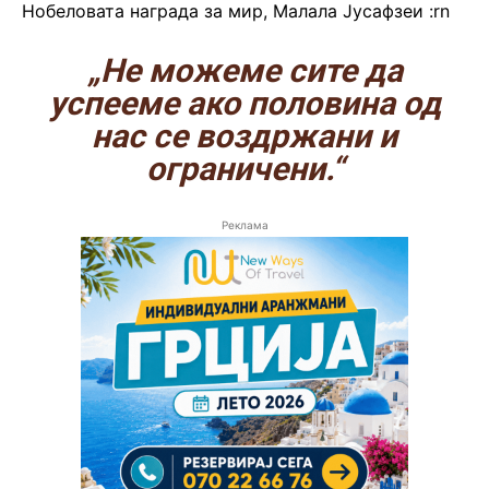
Нобеловата награда за мир, Малала Јусафзеи :rn
„Не можеме сите да
успееме ако половина од
нас се воздржани и
ограничени.“
Реклама