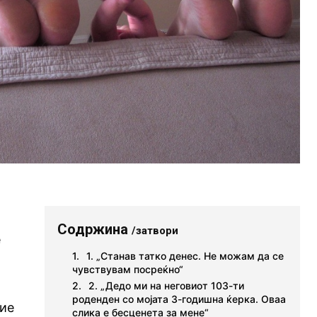
Содржина
/затвори
е
1. „Станав татко денес. Не можам да се
чувствувам посреќно“
2. „Дедо ми на неговиот 103-ти
роденден со мојата 3-годишна ќерка. Оваа
вие
слика е бесценета за мене“