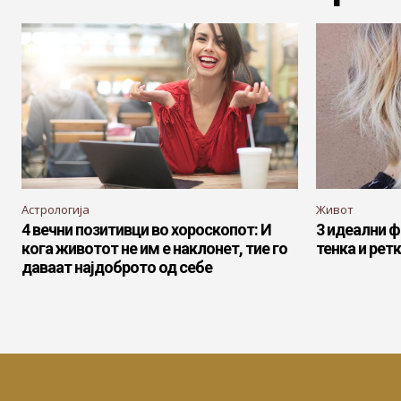
Астрологија
Живот
4 вечни позитивци во хороскопот: И
3 идеални ф
кога животот не им е наклонет, тие го
тенка и рет
даваат најдоброто од себе