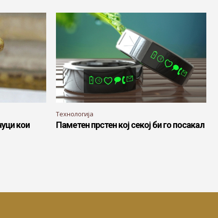
Технологија
чуци кои
Паметен прстен кој секој би го посакал