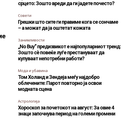
срцето: Зошто вреди да ги јадете почесто?
Совети
Грешки што сите ги правиме кога се сончаме
– а можат да ја оштетат кожата
ме
Занимливости
„No Buy“ предизвикот е најпопуларниот тренд:
Зошто сè повеќе луѓе престануваат да
купуваат непотребни работи?
Мода и убавина
Том Холанд и Зендеја меѓу најдобро
облечените: Парот повторно ја освои
модната сцена
Астрологија
Хороскоп за почетокот на август: За овие 4
знаци започнува период на големи промени