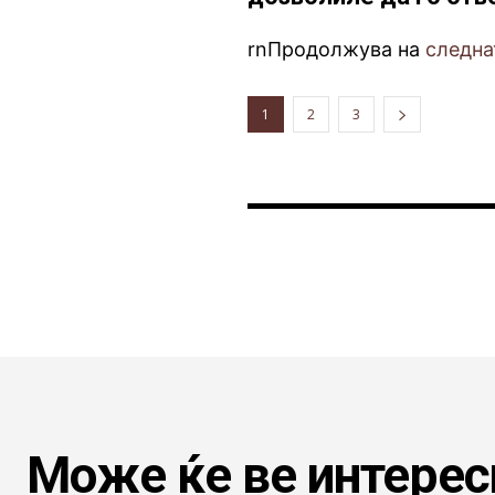
rnПродолжува на
следна
1
2
3
Може ќе ве интерес