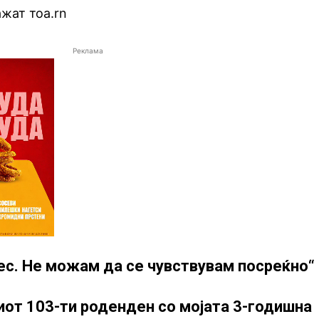
ажат тоа.rn
Реклама
нес. Не можам да се чувствувам посреќно“
виот 103-ти роденден со мојата 3-годишна