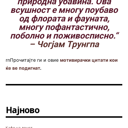
природна убавина. Ова
всушност е многу поубаво
од флората и фауната,
многу пофантастично,
поболно и поживосписно.“
– Чогјам Трунгпа
rnПрочитајте ги и овие
мотивирачки цитати кои
ќе ве подигнат
.
Најново
Кафе на денот