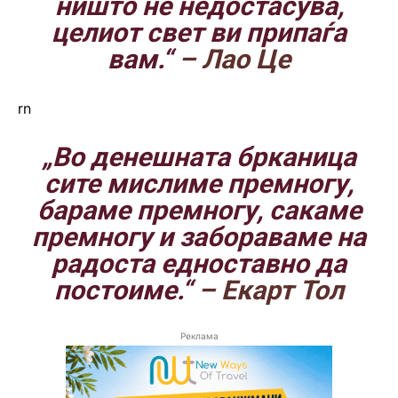
ништо не недостасува,
целиот свет ви припаѓа
вам.“
– Лао Це
rn
„Во денешната брканица
сите мислиме премногу,
бараме премногу, сакаме
премногу и забораваме на
радоста едноставно да
постоиме.“
– Екарт Тол
Реклама