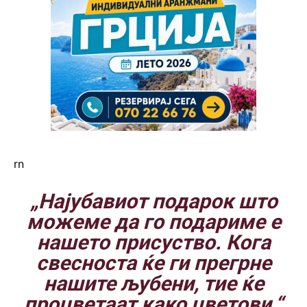
rn
„Најубавиот подарок што
можеме да го подариме е
нашето присуство. Кога
свесноста ќе ги прегрне
нашите љубени, тие ќе
процветаат како цветови.“