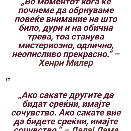
„Во моментот кога ќе
почнеме да обрнуваме
повеќе внимание на што
било, дури и на обична
трева, тоа станува
мистериозно, одлично,
неописливо прекрасно.“
–
Хенри Милер
rn
„Ако сакате другите да
бидат среќни, имајте
сочувство. Ако сакате вие
да бидете среќни, имајте
сочувство.“
– Далај Лама