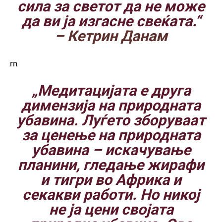
сила за светот да не може
да ви ја изгасне свеќата.“
– Кетрин Данам
rn
„Медитацијата е друга
димензија на природната
убавина. Луѓето зборуваат
за ценење на природната
убавина – искачување
планини, гледање жирафи
и тигри во Африка и
секакви работи. Но никој
не ја цени својата