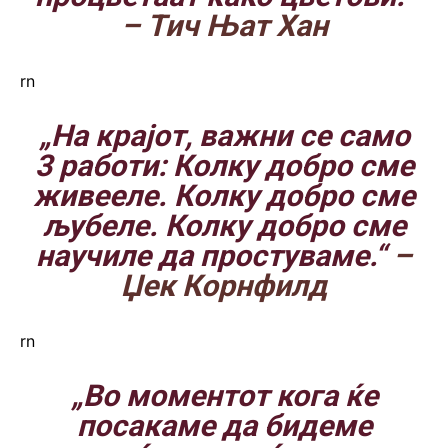
– Тич Њат Хан
rn
„На крајот, важни се само
3 работи: Колку добро сме
живееле. Колку добро сме
љубеле. Колку добро сме
научиле да простуваме.“
–
Џек Корнфилд
rn
„Во моментот кога ќе
посакаме да бидеме