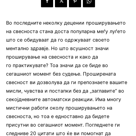
Во последните неколку децении проширувањето
на свесноста стана доста популарна меѓу луѓето
што се обидуваат да го одржуваат своето
ментално здравје. Но што всушност значи
проширување на свесноста и како да
го практикувате? Тоа значи да се биде во
сегашниот момент без судење. Проширената
свесност ви дозволува да ги препознаете вашите
мисли, чувства и постапки без да „заглавите“ во
секојдневните автоматски реакции. Има многу
мистични работи околу проширувањето на
свесноста, но тоа е едноставно да бидете
присутни во сегашниот момент. Погледнете ги
следниве 20 цитати што ќе ви помогнат да