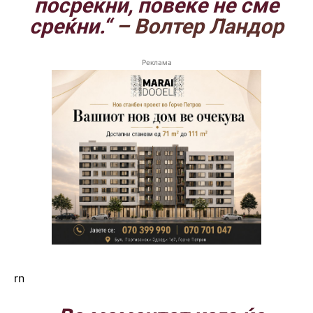
посреќни, повеќе не сме
среќни.“
– Волтер Ландор
Реклама
rn