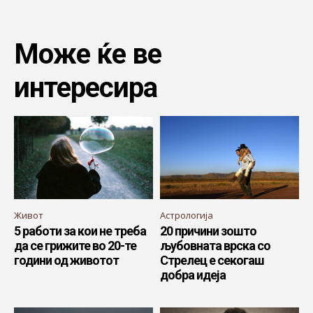
Може ќе ве
интересира
Живот
Астрологија
5 работи за кои не треба
20 причини зошто
да се грижите во 20-те
љубовната врска со
години од животот
Стрелец е секогаш
добра идеја