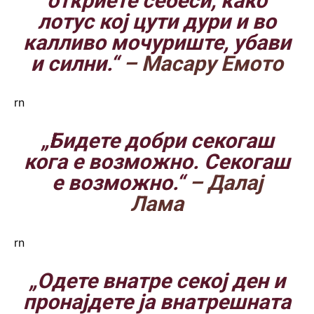
откриете себеси, како
лотус кој цути дури и во
калливо мочуриште, убави
и силни.“
– Масару Емото
rn
„Бидете добри секогаш
кога е возможно. Секогаш
е возможно.“
– Далај
Лама
rn
„Одете внатре секој ден и
пронајдете ја внатрешната