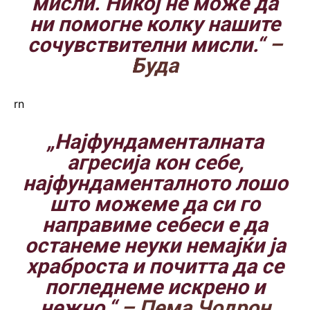
мисли. Никој не може да
ни помогне колку нашите
сочувствителни мисли.“
–
Буда
rn
„Најфундаменталната
агресија кон себе,
најфундаменталното лошо
што можеме да си го
направиме себеси е да
останеме неуки немајќи ја
храброста и почитта да се
погледнеме искрено и
нежно.“
– Пема Чодрон