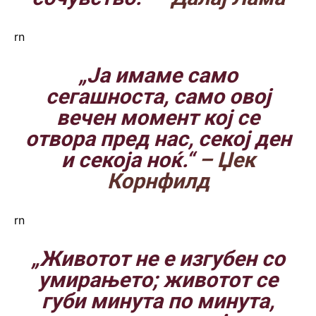
rn
„Ја имаме само
сегашноста, само овој
вечен момент кој се
отвора пред нас, секој ден
и секоја ноќ.“
– Џек
Корнфилд
rn
„Животот не е изгубен со
умирањето; животот се
губи минута по минута,