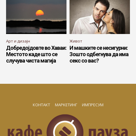
Арт и дизајн
Живот
Добредојдовте во Хаваи:
И машките се несигурни:
Местото каде што се
Зошто одбегнува да има
случува чиста магија
секс со вас?
КОНТАКТ
МАРКЕТИНГ
ИМПРЕСУМ