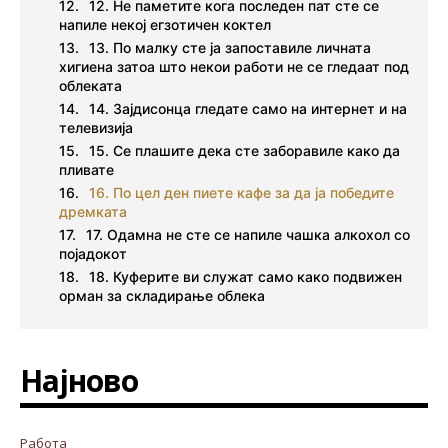
12. Не паметите кога последен пат сте се
напиле некој егзотичен коктел
13. По малку сте ја запоставиле личната
хигиена затоа што некои работи не се гледаат под
облеката
14. Зајдисонца гледате само на интернет и на
телевизија
15. Се плашите дека сте заборавиле како да
пливате
16. По цел ден пиете кафе за да ја победите
дремката
17. Одамна не сте се напиле чашка алкохол со
појадокот
18. Куферите ви служат само како подвижен
орман за складирање облека
Најново
Работа