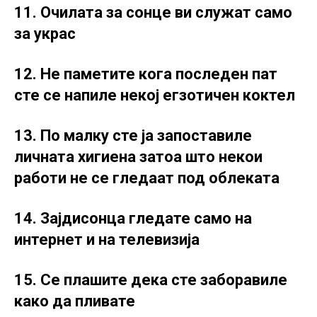
11. Очилата за сонце ви служат само
за украс
12. Не паметите кога последен пат
сте се напиле некој егзотичен коктел
13. По малку сте ја запоставиле
личната хигиена затоа што некои
работи не се гледаат под облеката
14. Зајдисонца гледате само на
интернет и на телевизија
15. Се плашите дека сте заборавиле
како да пливате