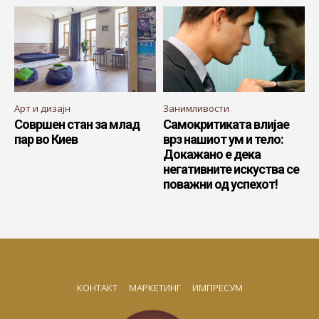
Арт и дизајн
Занимливости
Совршен стан за млад
Самокритиката влијае
пар во Киев
врз нашиот ум и тело:
Докажано е дека
негативните искуства се
поважни од успехот!
КОНТАКТ
МАРКЕТИНГ
ИМПРЕСУМ