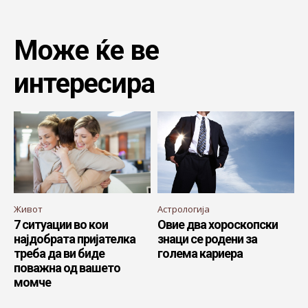
Може ќе ве
интересира
Живот
Астрологија
7 ситуации во кои
Овие два хороскопски
најдобрата пријателка
знаци се родени за
треба да ви биде
голема кариера
поважна од вашето
момче