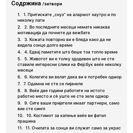
Содржина
/затвори
1. Притискате „снуз“ на алармот наутро и по
неколку пати
2. Во последните месеци немате никаква
мотивација да почнете да вежбате
3. Кожата повторно ви е бледа како да не
видела сонце долго време
4. Едвај паметите што беше тоа топло време
5. Животот ви е толку здодевен што не сте
ставиле интересни слики на Фејсбук веќе неколку
месеци
6. Колегите ви велат дека ви е потребен одмор
7. Одамна не сте се пијанеле
8. Веќе две години работите на истото
работно место и сè уште не сте зеле одмор
9. Сите ваши пријатели имаат партнери, само
вие сте сингл
10. Костимот за капење веќе ви фатил
прашина
11. Очилата за сонце ви служат само за украс