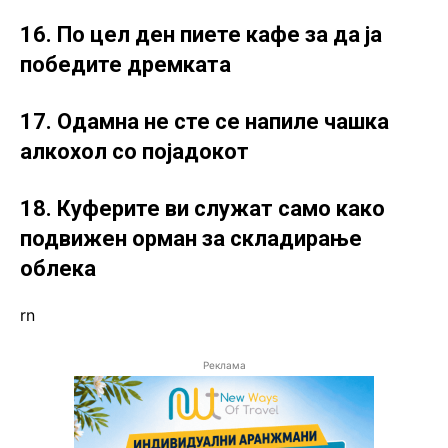
16. По цел ден пиете кафе за да ја
победите дремката
17. Одамна не сте се напиле чашка
алкохол со појадокот
18. Куферите ви служат само како
подвижен орман за складирање
облека
rn
Реклама