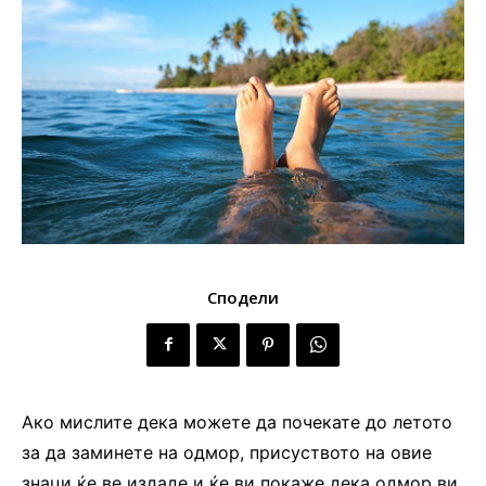
Сподели
Ако мислите дека можете да почекате до летото
за да заминете на одмор, присуството на овие
знаци ќе ве издаде и ќе ви покаже дека одмор ви