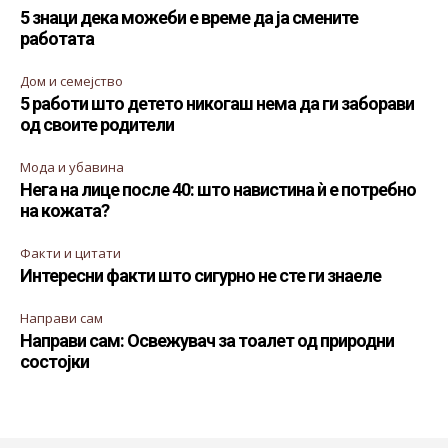
5 знаци дека можеби е време да ја смените
работата
Дом и семејство
5 работи што детето никогаш нема да ги заборави
од своите родители
Мода и убавина
Нега на лице после 40: што навистина ѝ е потребно
на кожата?
Факти и цитати
Интересни факти што сигурно не сте ги знаеле
Направи сам
Направи сам: Освежувач за тоалет од природни
состојки