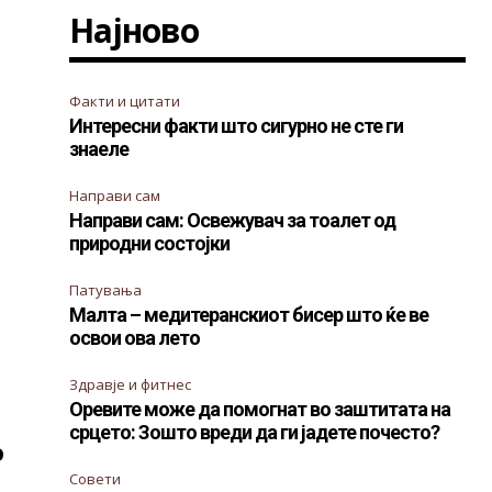
Најново
Факти и цитати
Интересни факти што сигурно не сте ги
знаеле
Направи сам
Направи сам: Освежувач за тоалет од
природни состојки
Патувања
Малта – медитеранскиот бисер што ќе ве
освои ова лето
Здравје и фитнес
Оревите може да помогнат во заштитата на
срцето: Зошто вреди да ги јадете почесто?
о
Совети