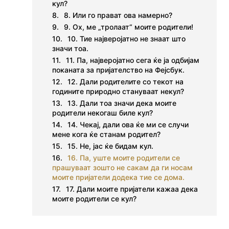
кул?
8. Или го прават ова намерно?
9. Ох, ме „тролаат“ моите родители!
10. Тие најверојатно не знаат што
значи тоа.
11. Па, најверојатно сега ќе ја одбијам
поканата за пријателство на Фејсбук.
12. Дали родителите со текот на
годините природно стануваат некул?
13. Дали тоа значи дека моите
родители некогаш биле кул?
14. Чекај, дали ова ќе ми се случи
мене кога ќе станам родител?
15. Не, јас ќе бидам кул.
16. Па, уште моите родители се
прашуваат зошто не сакам да ги носам
моите пријатели додека тие се дома.
17. Дали моите пријатели кажаа дека
моите родители се кул?