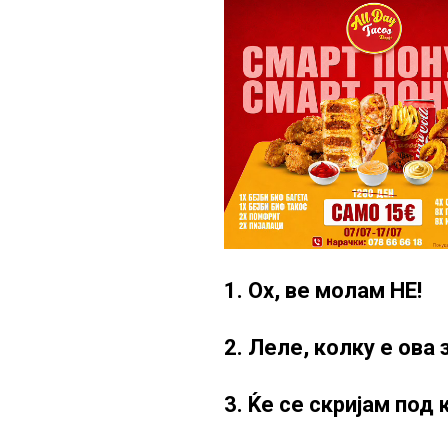
1. Ох, ве молам НЕ!
2. Леле, колку е ова
3. Ќе се скријам под