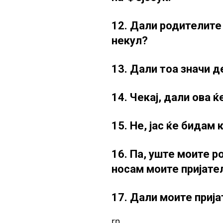
12. Дали родителите
некул?
13. Дали тоа значи 
14. Чекај, дали ова 
15. Не, јас ќе бидам 
16. Па, уште моите р
носам моите пријате
17. Дали моите приј
rn