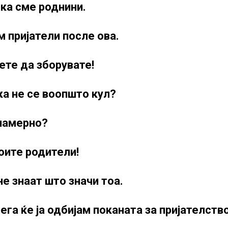
ека сме роднини.
м пријатели после ова.
ете да зборувате!
ка не се воопшто кул?
 намерно?
моите родители!
не знаат што значи тоа.
сега ќе ја одбијам поканата за пријателств