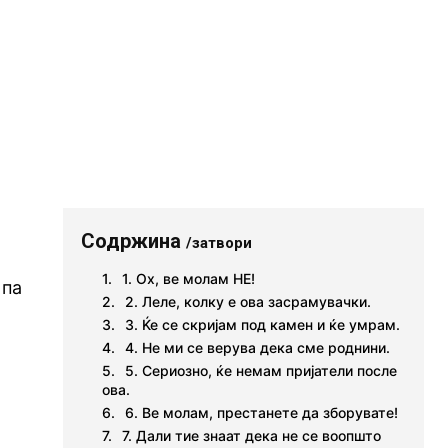
Содржина
/затвори
1. Ох, ве молам НЕ!
 па
2. Леле, колку е ова засрамувачки.
3. Ќе се скријам под камен и ќе умрам.
4. Не ми се верува дека сме роднини.
5. Сериозно, ќе немам пријатели после
ова.
6. Ве молам, престанете да зборувате!
7. Дали тие знаат дека не се воопшто