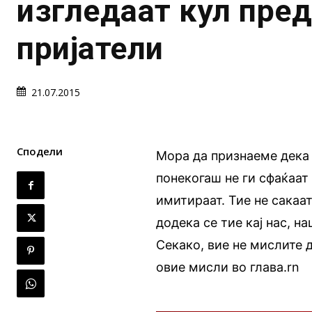
изгледаат кул пре
пријатели
21.07.2015
Сподели
Мора да признаеме дека
понекогаш не ги сфаќаат
имитираат. Тие не сакаа
додека се тие кај нас, 
Секако, вие не мислите д
овие мисли во глава.rn