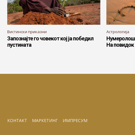
Вистински приказни
Астрологија
Запознајте го човекот кој ја победил
Нумеролошка
пустината
На повидок 
КОНТАКТ
МАРКЕТИНГ
ИМПРЕСУМ