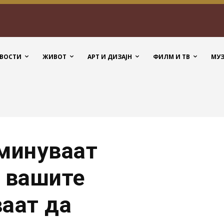
ВОСТИ
ЖИВОТ
АРТ И ДИЗАЈН
ФИЛМ И ТВ
МУ
оминуваат
а вашите
ваат да