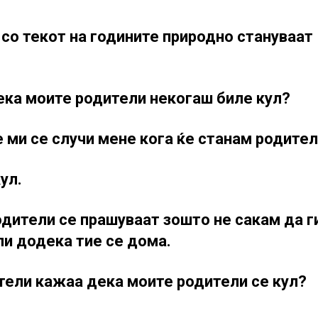
 со текот на годините природно стануваат
дека моите родители некогаш биле кул?
ќе ми се случи мене кога ќе станам родите
кул.
одители се прашуваат зошто не сакам да г
ли додека тие се дома.
атели кажаа дека моите родители се кул?