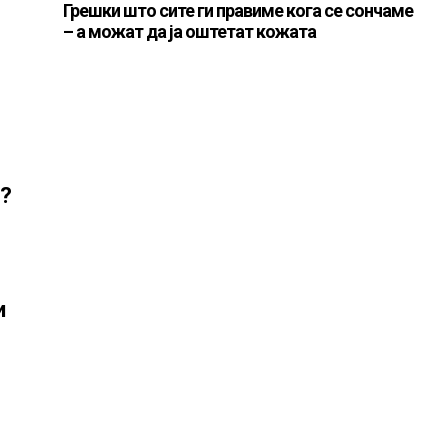
Грешки што сите ги правиме кога се сончаме
– а можат да ја оштетат кожата
л?
и