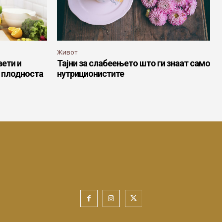
Живот
вети и
Тајни за слабеењето што ги знаат само
а плодноста
нутриционистите