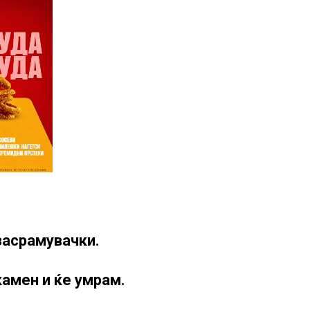
 засрамувачки.
 камен и ќе умрам.