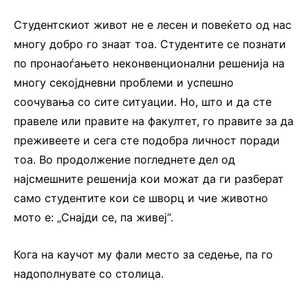
Студентскиот живот не е лесен и повеќето од нас
многу добро го знаат тоа. Студентите се познати
по пронаоѓањето неконвенционални решенија на
многу секојдневни проблеми и успешно
соочувања со сите ситуации. Но, што и да сте
правеле или правите на факултет, го правите за да
преживеете и сега сте подобра личност поради
тоа. Во продолжение погледнете дел од
најсмешните решенија кои можат да ги разберат
само студентите кои се шворц и чие животно
мото е: „Снајди се, па живеј“.
Кога на каучот му фали место за седење, па го
надополнувате со столица.