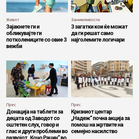
Живот
Занимливости
Зајакнете ги и
3 загатки кои ќе можат
обликувајте ги
да ги решат само
потколениците со овие 3
најголемите логичари
вежби
Прес
Прес
Донација на таблети за
Кризниот центар
децата од Заводот со
„Надеж“ почна акција за
оштетен слух, говор и
помош на жртвите на
глас и други проблеми во
семејно насилство
развојот „Кочо Рацин“ во