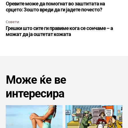
Оревите може да помогнат во заштитата на
срцето: Зошто вреди да ги јадете почесто?
Совети
Грешки што сите ги правиме кога се сончаме – а
можат да ја оштетат кожата
Може ќе ве
интересира