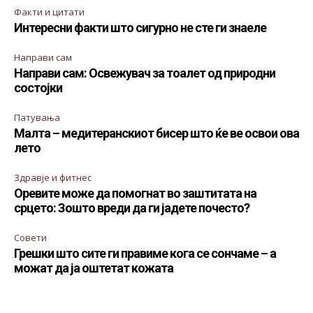
Факти и цитати
Интересни факти што сигурно не сте ги знаеле
Направи сам
Направи сам: Освежувач за тоалет од природни
состојки
Патувања
Малта – медитеранскиот бисер што ќе ве освои ова
лето
Здравје и фитнес
Оревите може да помогнат во заштитата на
срцето: Зошто вреди да ги јадете почесто?
Совети
Грешки што сите ги правиме кога се сончаме – а
можат да ја оштетат кожата