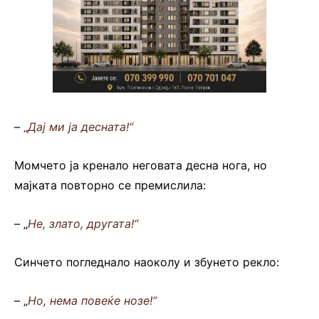
–
„
Дај ми ја десната!“
Момчето ја кренало неговата десна нога, но
мајката повторно се премислила:
– „
Не, злато, другата!“
Синчето погледнало наоколу и збунето рекло:
– „
Но, нема повеќе нозе!“