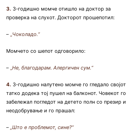
3.
3-годишно момче отишло на доктор за
проверка на слухот. Докторот прошепотил:
–
„
Чоколадо.“
Момчето со шепот одговорило:
–
„
Не, благодарам. Алергичен сум.“
4.
3-годишно налутено момче го гледало својот
татко додека тој пушел на балконот. Човекот го
забележал погледот на детето полн со презир и
неодобрување и го прашал:
–
„Што е проблемот, сине?“