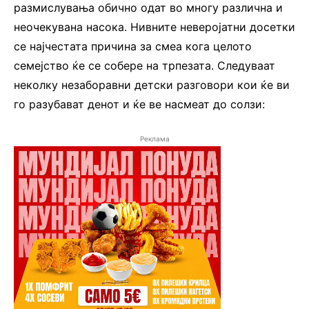
размислувања обично одат во многу различна и
неочекувана насока. Нивните неверојатни досетки
се најчестата причина за смеа кога целото
семејство ќе се собере на трпезата. Следуваат
неколку незаборавни детски разговори кои ќе ви
го разубават денот и ќе ве насмеат до солзи:
Реклама