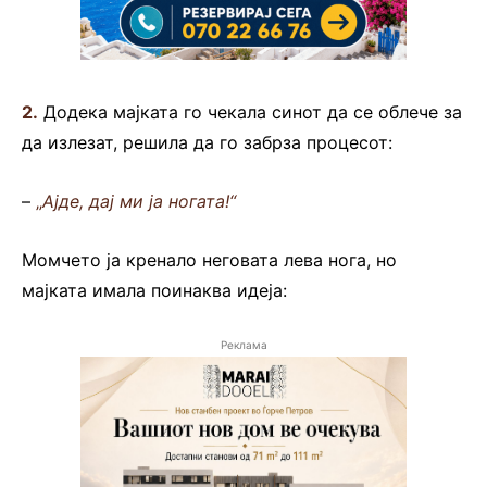
2.
Додека мајката го чекала синот да се облече за
да излезат, решила да го забрза процесот:
–
„
Ајде, дај ми ја ногата!“
Момчето ја кренало неговата лева нога, но
мајката имала поинаква идеја:
Реклама