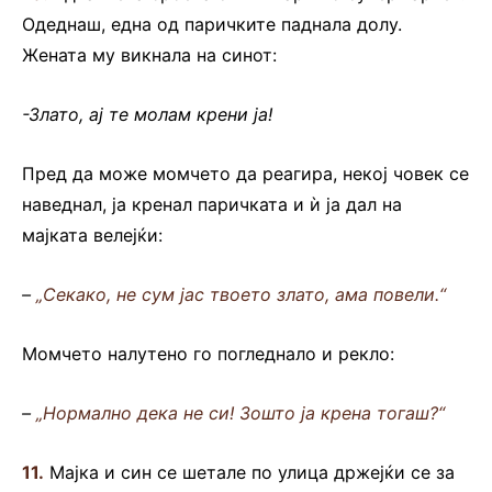
Одеднаш, една од паричките паднала долу.
Жената му викнала на синот:
-Злато, ај те молам крени ја!
Пред да може момчето да реагира, некој човек се
наведнал, ја кренал паричката и ѝ ја дал на
мајката велејќи:
–
„Секако, не сум јас твоето злато, ама повели.“
Момчето налутено го погледнало и рекло:
–
„Нормално дека не си! Зошто ја крена тогаш?“
11.
Мајка и син се шетале по улица држејќи се за