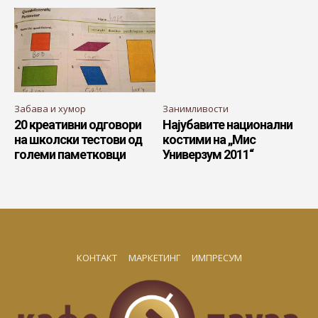
Забава и хумор
Занимливости
20 креативни одговори
Најубавите национални
на школски тестови од
костими на „Мис
големи паметковци
Универзум 2011“
КОНТАКТ
МАРКЕТИНГ
ИМПРЕСУМ