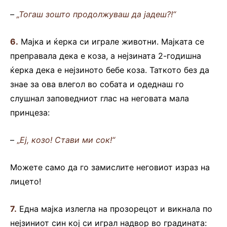
–
„Тогаш зошто продолжуваш да јадеш?!“
6.
Мајка и ќерка си играле животни. Мајката се
преправала дека е коза, а нејзината 2-годишна
ќерка дека е нејзиното бебе коза. Таткото без да
знае за ова влегол во собата и одеднаш го
слушнал заповедниот глас на неговата мала
принцеза:
–
„
Еј, козо! Стави ми сок!“
Можете само да го замислите неговиот израз на
лицето!
7.
Една мајка излегла на прозорецот и викнала по
нејзиниот син кој си играл надвор во градината: