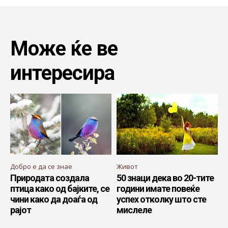
Може ќе ве
интересира
Добро е да се знае
Живот
Природата создала
50 знаци дека во 20-тите
птица како од бајките, се
години имате повеќе
чини како да доаѓа од
успех отколку што сте
рајот
мислеле