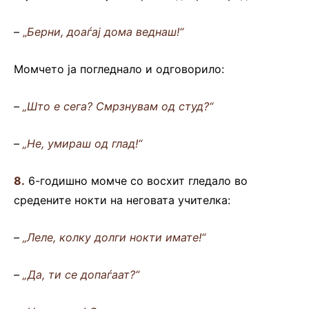
–
„
Берни, доаѓај дома веднаш!“
Момчето ја погледнало и одговорило:
–
„Што е сега? Смрзнувам од студ?“
–
„Не, умираш од глад!“
8.
6-годишно момче со восхит гледало во
средените нокти на неговата учителка:
–
„Леле, колку долги нокти имате!“
–
„Да, ти се допаѓаат?“