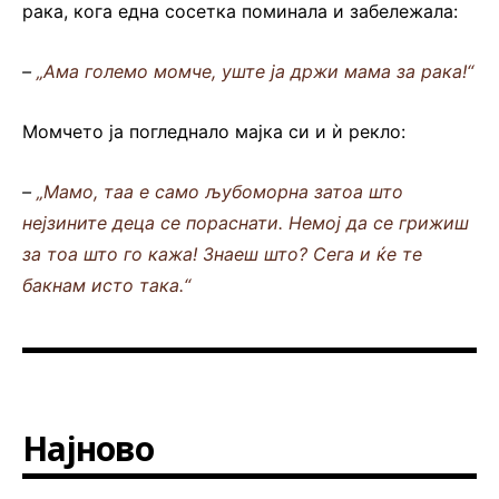
рака, кога една сосетка поминала и забележала:
–
„Ама големо момче, уште ја држи мама за рака!“
Момчето ја погледнало мајка си и ѝ рекло:
–
„Мамо, таа е само љубоморна затоа што
нејзините деца се пораснати. Немој да се грижиш
за тоа што го кажа! Знаеш што? Сега и ќе те
бакнам исто така.“
Најново