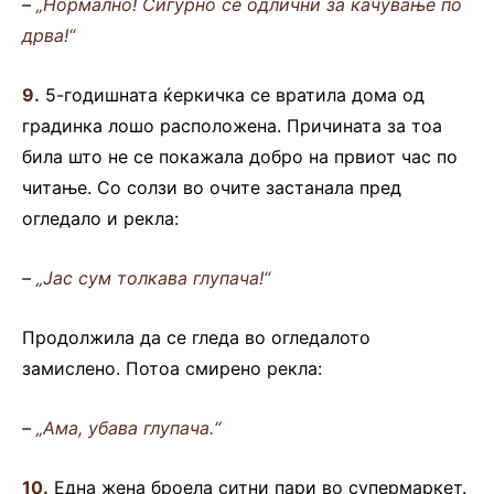
–
„Нормално! Сигурно се одлични за качување по
дрва!“
9.
5-годишната ќеркичка се вратила дома од
градинка лошо расположена. Причината за тоа
била што не се покажала добро на првиот час по
читање. Со солзи во очите застанала пред
огледало и рекла:
–
„Јас сум толкава глупача!“
Продолжила да се гледа во огледалото
замислено. Потоа смирено рекла:
–
„Ама, убава глупача.“
10.
Една жена броела ситни пари во супермаркет.