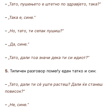
–
„Тато, пушењето е штетно по здравјето, така?“
–
„Така е, сине.“
–
„Но, тато, ти сепак пушиш?“
–
„Да, сине.“
–
„Тато, дали тоа значи дека ти си идиот?“
5.
Типичен разговор помеѓу еден татко и син:
–
„Тато, дали ти сè уште растеш? Дали ќе станеш
повисок?“
–
„Не, сине.“