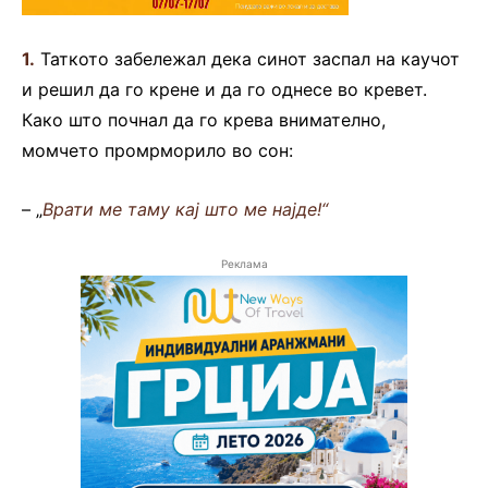
1.
Таткото забележал дека синот заспал на каучот
и решил да го крене и да го однесе во кревет.
Како што почнал да го крева внимателно,
момчето промрморило во сон:
– „
Врати ме таму кај што ме најде!“
Реклама