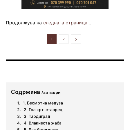
Продолжува на
следната страница
…
1
2
Содржина
/затвори
1. Бесмртна медуза
2. Гол крт-стаорец
3. Тардиград
4. Влакнеста жаба
5. Рак богомолка