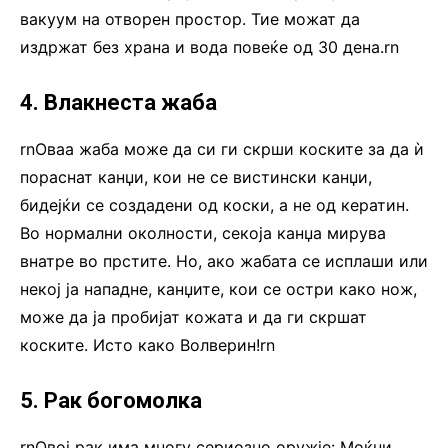
вакуум на отворен простор. Тие можат да
издржат без храна и вода повеќе од 30 дена.rn
4. Влакнеста жаба
rnОваа жаба може да си ги скрши коските за да ѝ
пораснат канџи, кои не се вистински канџи,
бидејќи се создадени од коски, а не од кератин.
Во нормални околности, секоја канџа мирува
внатре во прстите. Но, ако жабата се исплаши или
некој ја нападне, канџите, кои се остри како нож,
може да ја пробијат кожата и да ги скршат
коските. Исто како Волверин!rn
5. Рак богомолка
rnОвој рак има многу сериозно оружје: Моќни