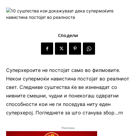
Сподели
Суперхероите не постојат само во филмовите.
Некои супермоќи навистина постојат во реалниот
свет. Следниве суштества ќе ве изненадат со
нивните смешни, чудни и понекогаш одвратни
способности кои не ги поседува ниту еден
суперхерој. Погледнете за што станува збор…rn
Реклама