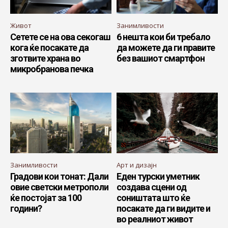
Живот
Занимливости
Сетете се на ова секогаш
6 нешта кои би требало
кога ќе посакате да
да можете да ги правите
зготвите храна во
без вашиот смартфон
микробранова печка
Занимливости
Арт и дизајн
Градови кои тонат: Дали
Еден турски уметник
овие светски метрополи
создава сцени од
ќе постојат за 100
соништата што ќе
години?
посакате да ги видите и
во реалниот живот