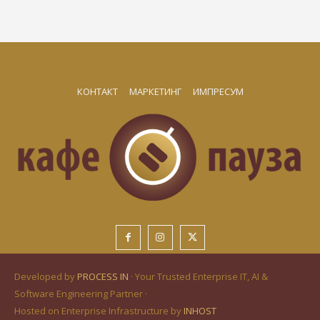
КОНТАКТ
МАРКЕТИНГ
ИМПРЕСУМ
Developed by
PROCESS IN
· Your Trusted Enterprise IT, AI &
Software Engineering Partner ·
Hosted on Enterprise Infrastructure by
INHOST