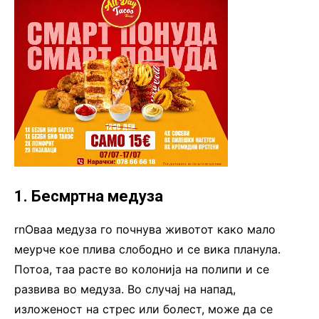
1. Бесмртна медуза
rnОваа медуза го почнува животот како мало
меурче кое плива слободно и се вика планула.
Потоа, таа расте во колонија на полипи и се
развива во медуза. Во случај на напад,
изложеност на стрес или болест, може да се