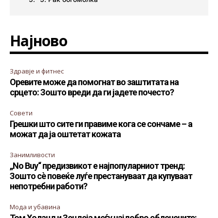
Најново
Здравје и фитнес
Оревите може да помогнат во заштитата на
срцето: Зошто вреди да ги јадете почесто?
Совети
Грешки што сите ги правиме кога се сончаме – а
можат да ја оштетат кожата
Занимливости
„No Buy“ предизвикот е најпопуларниот тренд:
Зошто сè повеќе луѓе престануваат да купуваат
непотребни работи?
Мода и убавина
Том Холанд и Зендеја меѓу најдобро облечените: