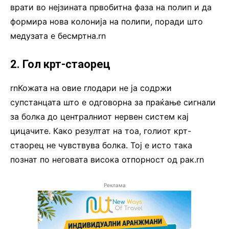
врати во нејзината првобитна фаза на полип и да
формира нова колонија на полипи, поради што
медузата е бесмртна.rn
2. Гол крт-стаорец
rnКожата на овие глодари не ја содржи
супстанцата што е одговорна за праќање сигнали
за болка до централниот нервен систем кај
цицачите. Како резултат на тоа, голиот крт-
стаорец не чувствува болка. Тој е исто така
познат по неговата висока отпорност од рак.rn
Реклама