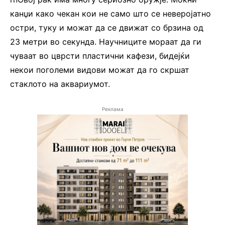
канџи како чекан кои не само што се неверојатно
остри, туку и можат да се движат со брзина од
23 метри во секунда. Научниците мораат да ги
чуваат во цврсти пластични кафези, бидејќи
некои поголеми видови можат да го скршат
стаклото на аквариумот.
Реклама