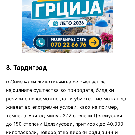
3. Тардиград
rnОвие мали животинчиња се сметаат за
најсилните суштества во природата, бидејќи
речиси е невозможно да ги убиете. Тие можат да
живеат во екстремни услови, како на пример,
температури од минус 272 степени Целзиусови
до 150 степени Целзиусови, притисок до 40.000
килопаскали, неверојатно високи радијации и