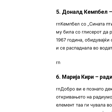
5. Доналд Кемпбел –
rnКемпбел со „Сината пт
му била со глисерот да 
1967 година, обидувајќи 
и се распаднала во водат
rn
6. Марија Кири – рад
rnДобро ви е познато де
откривањето на радиумот
елемент таа ги чувала во