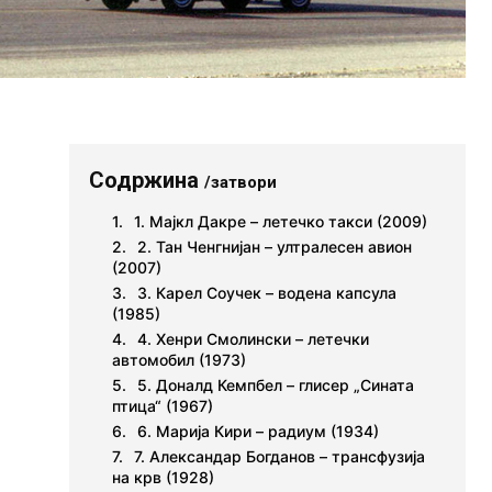
Содржина
/затвори
1. Мајкл Дакре – летечко такси (2009)
2. Тан Ченгнијан – ултралесен авион
(2007)
3. Карел Соучек – водена капсула
(1985)
4. Хенри Смолински – летечки
автомобил (1973)
5. Доналд Кемпбел – глисер „Сината
птица“ (1967)
6. Марија Кири – радиум (1934)
7. Александар Богданов – трансфузија
на крв (1928)