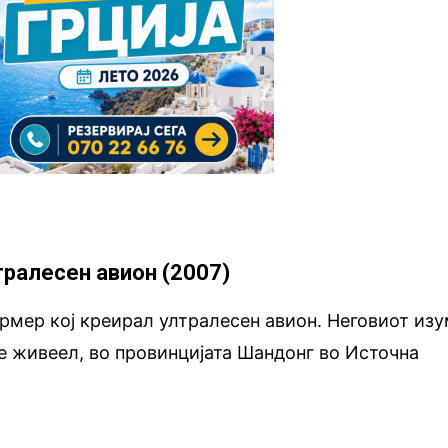
лтралесен авион (2007)
армер кој креирал ултралесен авион. Неговиот из
ое живеел, во провинцијата Шандонг во Источна