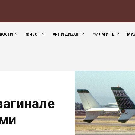
ВОСТИ
ЖИВОТ
АРТ И ДИЗАЈН
ФИЛМ И ТВ
МУ
загинале
уми