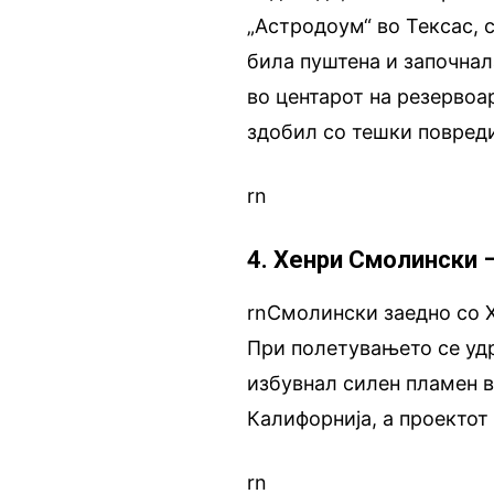
„Астродоум“ во Тексас, 
била пуштена и започнал
во центарот на резервоар
здобил со тешки повреди
rn
4. Хенри Смолински 
rnСмолински заедно со Х
При полетувањето се удр
избувнал силен пламен во
Калифорнија, а проектот
rn