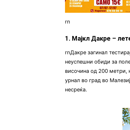
rn
1. Мајкл Дакре – лет
rnДакре загинал тестира
неуспешни обиди за поле
височина од 200 метри, н
урнал во град во Малези
несреќа.