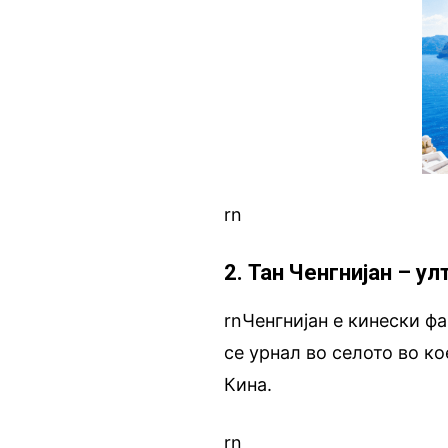
rn
2. Тан Ченгнијан – у
rnЧенгнијан е кинески ф
се урнал во селото во к
Кина.
rn