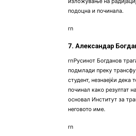
изложување на радијациј
подоцна и починала.
rn
7. Александар Богдан
rnРусинот Богданов траг
подмлади преку трансфуз
студент, незнаејќи дека 
починал како резултат н
основал Институт за тра
неговото име.
rn