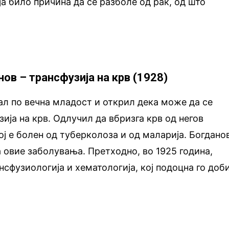
а било причина да се разболе од рак, од што
ов – трансфузија на крв (1928)
ал по вечна младост и открил дека може да се
ија на крв. Одлучил да вбризга крв од негов
тој е болен од туберколоза и од маларија. Богдано
а овие заболувања. Претходно, во 1925 година,
нсфузиологија и хематологија, кој подоцна го доб