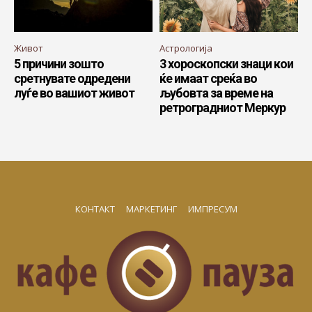
Живот
Астрологија
5 причини зошто
3 хороскопски знаци кои
сретнувате одредени
ќе имаат среќа во
луѓе во вашиот живот
љубовта за време на
ретроградниот Меркур
КОНТАКТ
МАРКЕТИНГ
ИМПРЕСУМ