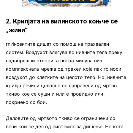
2. Крилјата на вилинското коњче се
„живи“
rnИнсектите дишат со помош на трахеален
систем. Воздухот влегува во нивните тела преку
надворешни отвори, а потоа минува низ
комплексната мрежа од трахеи која пак го носи
воздухот до клетките на целото тело. Но, нивните
крилја речиси целосно се направени од мртво
ткиво кое се суши и или е провидно или
покриено со бои.
Деловите од мртвото ткиво се ограничени со
вени кои се дел од системот за дишење. Но кога