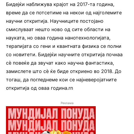
Бидејќи наближува крајот на 2017-та година,
време да се потсетиме на некои од најголемите
научни откритија. Научниците постојано
смислуваат нешто ново од сите области на
науката, но оваа година нанотехнологијата,
терапијата со гени и квантната физика се полни
со новитети. Бидејќи научните откритија почнаа
сè повеќе да звучат како научна фантастика,
замислете што сè ќе биде откриено во 2018. До
тогаш, да погледнеме кои се најневеројатните
откритија од оваа година.rn
Реклама