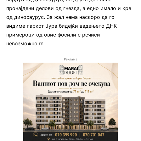
пронајдени делови од гнезда, а едно имало и крв
од диносаурус. За жал нема наскоро да го
видиме паркот Јура бидејќи вадењето ДНК
примероци од овие фосили е речиси
невозможно.rn
Реклама