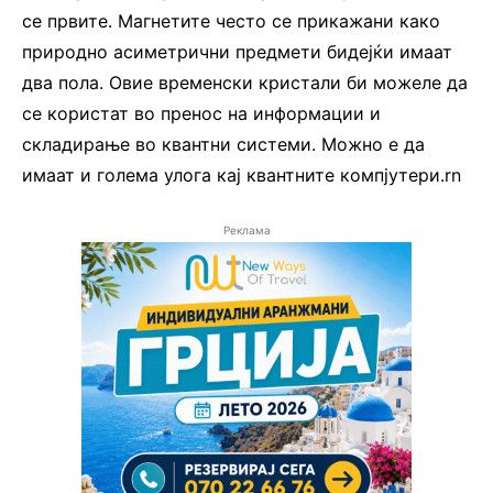
се првите. Магнетите често се прикажани како
природно асиметрични предмети бидејќи имаат
два пола. Овие временски кристали би можеле да
се користат во пренос на информации и
складирање во квантни системи. Можно е да
имаат и голема улога кај квантните компјутери.rn
Реклама