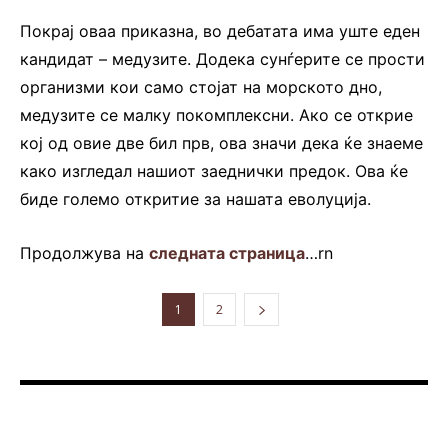
Покрај оваа приказна, во дебатата има уште еден
кандидат – медузите. Додека сунѓерите се прости
организми кои само стојат на морското дно,
медузите се малку покомплексни. Ако се открие
кој од овие две бил прв, ова значи дека ќе знаеме
како изгледал нашиот заеднички предок. Ова ќе
биде големо откритие за нашата еволуција.
Продолжува на
следната страница
…rn
1
2