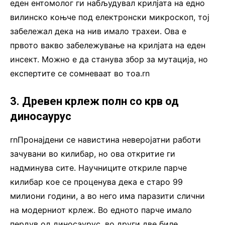
еден ентомолог ги набљудувал крилјата на едно
вилинско коњче под електронски микроскоп, тој
забележал дека на нив имало трахеи. Ова е
првото вакво забележување на крилјата на еден
инсект. Можно е да станува збор за мутација, но
експертите се сомневаат во тоа.rn
3. Древен крлеж полн со крв од
диносаурус
rnПронајдени се навистина неверојатни работи
зачувани во килибар, но ова откритие ги
надминува сите. Научниците откриле парче
килибар кое се проценува дека е старо 99
милиони години, а во него има паразити слични
на модерниот крлеж. Во едното парче имало
пердув од диносаурус, во други две биле