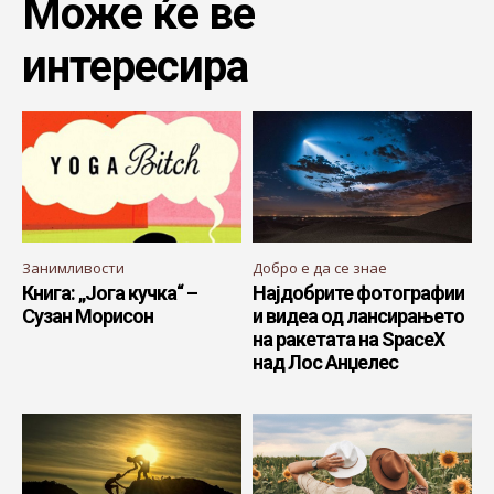
Може ќе ве
интересира
Занимливости
Добро е да се знае
Книга: „Јога кучка“ –
Најдобрите фотографии
Сузан Морисон
и видеа од лансирањето
на ракетата на SpaceX
над Лос Анџелес