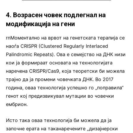
4. Возрасен човек подлегнал на
модификација на гени
rnМоментално на врвот на генетската терапија се
наоѓа CRISPR (Clustered Regularly Interlaced
Palindromic Repeats). Ова е семејство на ДНК низи
кои ја формираат основата на технологијата
наречена CRISPR/Cas9, која теоретски би можела
трајно да ја промени човечката ДНК. Во 2017
година, оваа технологија успешно го „поправила“
генот кој предизвикувал мутации во човечки
ембрион.
Исто така оваа технологија би можела да ја
започне ерата на таканаречените „дизајнерски