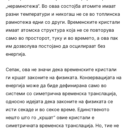
„нерамнотежа“. Во оваа состојба атомите имаат
разни температури и никогаш не се во топлинска
рамнотежа едни со други. Временските кристали
имаат атомска структура која не се повторува
само во просторот, туку и во времето, а ова пак
им дозволува постојано да осцилираат без
енергија.
Сепак, ова не значи дека временските кристали
ги кршат законите на физиката. Конзервацијата на
енергија може да биде дефинирана само во
системи со симетрична временска транслација,
односно идејата дека законите на физиката се
исти секаде и во секое време. Единственото
нешто што го „кршат“ овие кристали е
симетричната временска транслација. Но, тие не