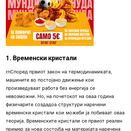
1. Временски кристали
rnСпоред првиот закон на термодинамиката,
машините во постојано движење кои
произведуваат работа без енергија се
невозможни. Но, на почетокот на оваа година
физичарите создадоа структури наречени
временски кристали кои можеби ја побиваат оваа
теорија. Временските кристали се првиот реален
пример за нова состојба на материјата наречена