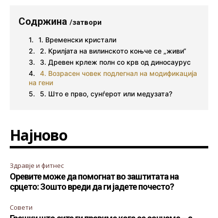
Содржина
/затвори
1. Временски кристали
2. Крилјата на вилинското коњче се „живи“
3. Древен крлеж полн со крв од диносаурус
4. Возрасен човек подлегнал на модификација
на гени
5. Што е прво, сунѓерот или медузата?
Најново
Здравје и фитнес
Оревите може да помогнат во заштитата на
срцето: Зошто вреди да ги јадете почесто?
Совети