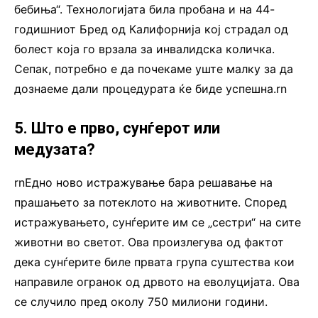
бебиња“. Технологијата била пробана и на 44-
годишниот Бред од Калифорнија кој страдал од
болест која го врзала за инвалидска количка.
Сепак, потребно е да почекаме уште малку за да
дознаеме дали процедурата ќе биде успешна.rn
5. Што е прво, сунѓерот или
медузата?
rnЕдно ново истражување бара решавање на
прашањето за потеклото на животните. Според
истражувањето, сунѓерите им се „сестри“ на сите
животни во светот. Ова произлегува од фактот
дека сунѓерите биле првата група суштества кои
направиле огранок од дрвото на еволуцијата. Ова
се случило пред околу 750 милиони години.