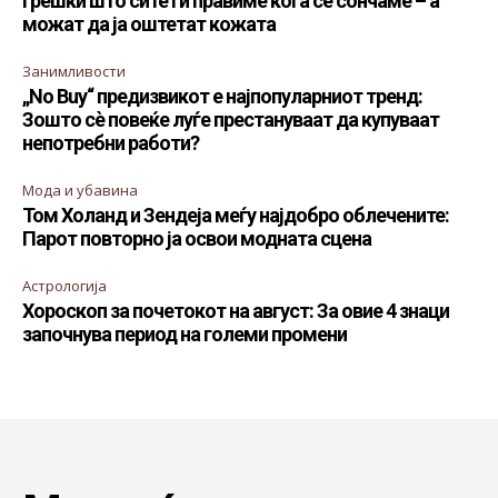
Грешки што сите ги правиме кога се сончаме – а
можат да ја оштетат кожата
Занимливости
„No Buy“ предизвикот е најпопуларниот тренд:
Зошто сè повеќе луѓе престануваат да купуваат
непотребни работи?
Мода и убавина
Том Холанд и Зендеја меѓу најдобро облечените:
Парот повторно ја освои модната сцена
Астрологија
Хороскоп за почетокот на август: За овие 4 знаци
започнува период на големи промени